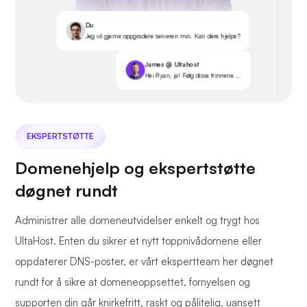
Du
Jeg vil gjerne oppgradere serveren min. Kan dere hjelpe?
James @ Ultahost
Hei Ryan, ja! Følg disse trinnene ...
EKSPERTSTØTTE
Domenehjelp og ekspertstøtte
døgnet rundt
Administrer alle domeneutvidelser enkelt og trygt hos
UltaHost. Enten du sikrer et nytt toppnivådomene eller
oppdaterer DNS-poster, er vårt ekspertteam her døgnet
rundt for å sikre at domeneoppsettet, fornyelsen og
supporten din går knirkefritt, raskt og pålitelig, uansett