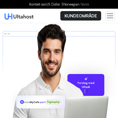
Kontakt oss
US Dollar
$
Norwegian
Norsk
KUNDEOMRÅDE
Forslag med
UltaAI
www
MyCafe
.parts
Tilgjengelig!