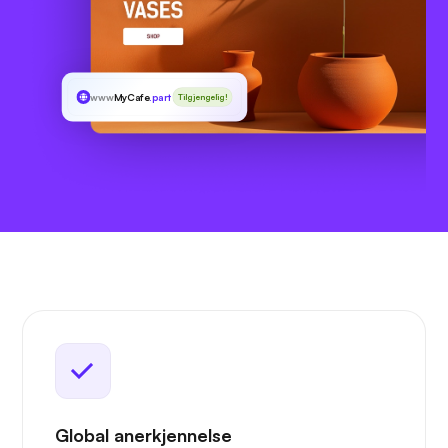
www
MyCafe
.parts
Tilgjengelig!
Global anerkjennelse