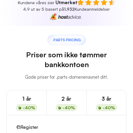
Utmerket
Kundene våres sier
4.9 ut av 5 basert på
1,932
Kundeanmeldelser
.PARTS PRICING
Priser som ikke tømmer
bankkontoen
Gode priser for .parts-domenenavnet ditt.
1 år
2 år
3 år
-40%
-40%
-40%
Register