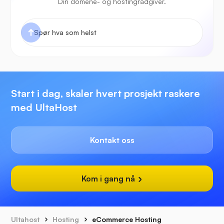
Din domene- og hostingrådgiver.
Start i dag, skaler hvert prosjekt raskere
med UltaHost
Kontakt oss
Kom i gang nå
Ultahost
Hosting
eCommerce Hosting