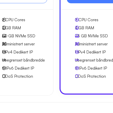
2
CPU Cores
3
CPU Cores
2 GB
RAM
4 GB
RAM
50 GB
NVMe SSD
75 GB
NVMe SSD
Administrert server
Administrert server
1 IPv4
Dedikert IP
1 IPv4
Dedikert IP
Ubegrenset
båndbredde
Ubegrenset
båndbre
6 IPv6
Dedikert IP
8 IPv6
Dedikert IP
DDoS Protection
DDoS Protection