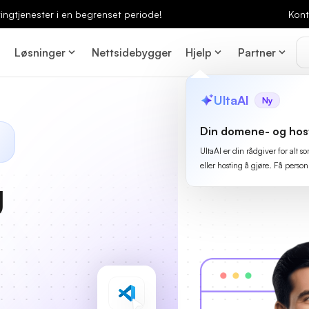
ingtjenester i en begrenset periode!
Kont
Løsninger
Nettsidebygger
Hjelp
Partner
UltaAI
Ny
Din domene- og hos
UltaAI er din rådgiver for alt
eller hosting å gjøre. Få person
g