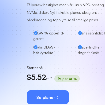
Få lynrask hastighet med vår Linux VPS-hosting
NVMe-disker. Nyt fleksible planer, ubegrenset
båndbredde og topp ytelse til rimelige priser.
99,99 % oppetid
-
Gratis sanntidsbi
garanti
Gratis
DDoS-
Ekspertstøtte
beskyttelse
døgnet rundt
Starter på
$5.52
/til*
Spar 40%
Se planer