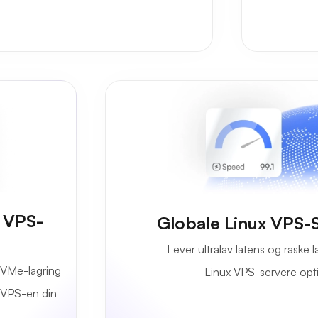
e VPS-
Globale Linux VPS-
Lever ultralav latens og raske 
NVMe-lagring
Linux VPS-servere optim
x VPS-en din