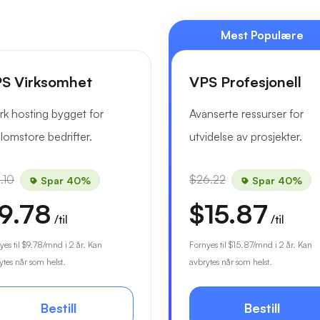
Mest Populære
S Virksomhet
VPS Profesjonell
rk hosting bygget for
Avanserte ressurser for
lomstore bedrifter.
utvidelse av prosjekter.
.10
$26.22
Spar 40%
Spar 40%
9.78
$15.87
/til
/til
yes til
$9.78
/mnd i 2 år. Kan
Fornyes til
$15.87
/mnd i 2 år. Kan
ytes når som helst.
avbrytes når som helst.
Bestill
Bestill