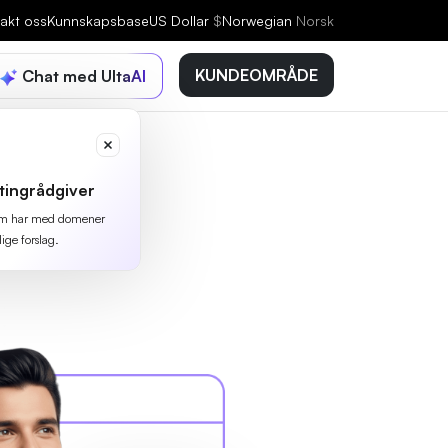
akt oss
Kunnskapsbase
US Dollar
$
Norwegian
Norsk
KUNDEOMRÅDE
Chat med UltaAI
tingrådgiver
 som har med domener
lige forslag.