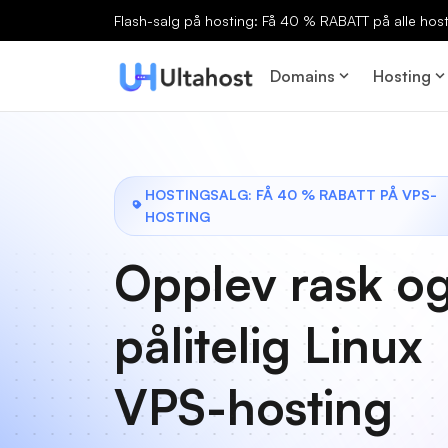
Flash-salg på hosting: Få 40 % RABATT på alle host
Domains
Hosting
HOSTINGSALG: FÅ 40 % RABATT PÅ VPS-
HOSTING
Opplev rask o
pålitelig Linux
VPS-hosting