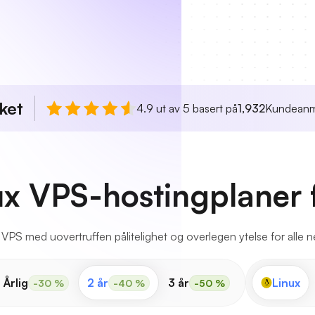
ket
4.9 ut av 5 basert på
1,932
Kundeanm
ux VPS-hostingplaner 
 VPS med uovertruffen pålitelighet og overlegen ytelse for alle n
Årlig
2 år
3 år
Linux
-30 %
-40 %
-50 %