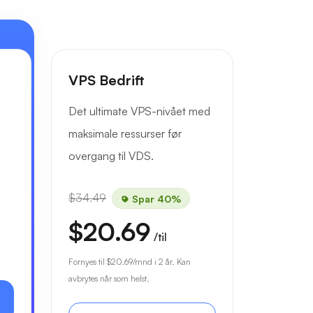
VPS Bedrift
Det ultimate VPS-nivået med
maksimale ressurser før
overgang til VDS.
$34.49
Spar 40%
$20.69
/til
Fornyes til
$20.69
/mnd i 2 år. Kan
avbrytes når som helst.