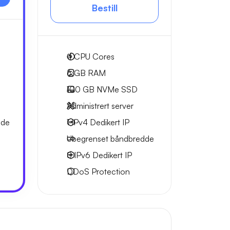
Bestill
4
CPU Cores
6 GB
RAM
100 GB
NVMe SSD
Administrert server
dde
1 IPv4
Dedikert IP
Ubegrenset
båndbredde
8 IPv6
Dedikert IP
DDoS Protection