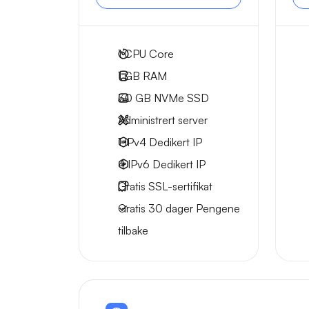
1
CPU Core
1 GB
RAM
30 GB
NVMe SSD
Administrert server
1 IPv4
Dedikert IP
4 IPv6
Dedikert IP
Gratis
SSL-sertifikat
Gratis
30 dager
Pengene
tilbake