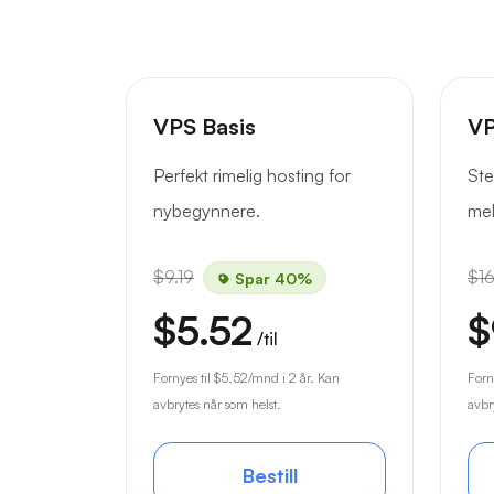
VPS Basis
VP
Perfekt rimelig hosting for
Ste
nybegynnere.
mel
$9.19
$16
Spar 40%
$5.52
$
/til
Fornyes til
$5.52
/mnd i 2 år. Kan
Forn
avbrytes når som helst.
avbr
Bestill