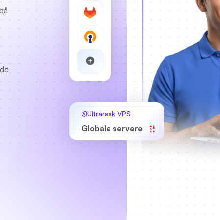
 på
lde
Ultrarask VPS
Globale servere