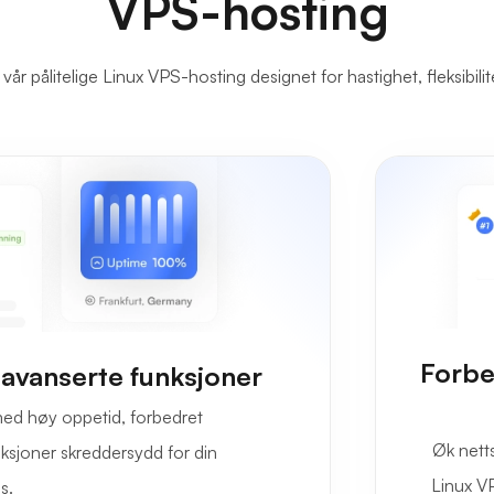
VPS-hosting
vår pålitelige Linux VPS-hosting designet for hastighet, fleksibili
Forbe
 avanserte funksjoner
med høy oppetid, forbedret
Øk nett
unksjoner skreddersydd for din
Linux V
s.