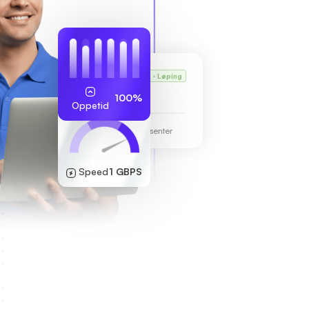
Karls VPS
Løping
255.189.85.19
100%
Oppetid
Frankfurt datasenter
Speed
1 GBPS