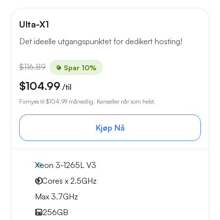
Ulta-X1
Det ideelle utgangspunktet for dedikert hosting!
$116.89
Spar 10%
$104.99
/til
Fornyes til
$104.99
månedlig. Kanseller når som helst.
Kjøp Nå
Xeon 3-1265L V3
4 Cores x 2.5GHz
Max 3.7GHz
1x
256GB