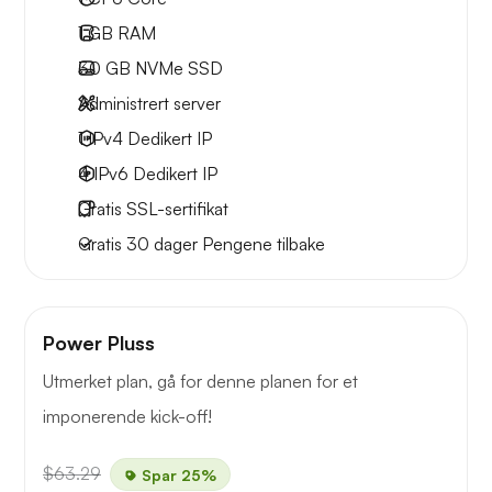
1 GB
RAM
30 GB
NVMe SSD
Administrert server
1 IPv4
Dedikert IP
4 IPv6
Dedikert IP
Gratis
SSL-sertifikat
Gratis
30 dager
Pengene tilbake
Power Pluss
Utmerket plan, gå for denne planen for et
imponerende kick-off!
$63.29
Spar 25%