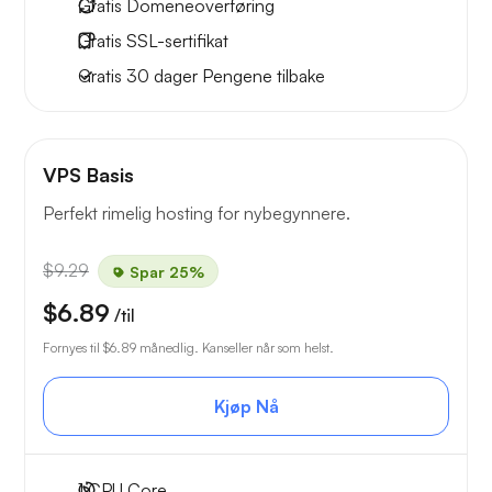
Gratis
Domeneoverføring
Gratis
SSL-sertifikat
Gratis
30 dager
Pengene tilbake
VPS Basis
Perfekt rimelig hosting for nybegynnere.
$9.29
Spar 25%
$6.89
/til
Fornyes til
$6.89
månedlig. Kanseller når som helst.
Kjøp Nå
1
CPU Core