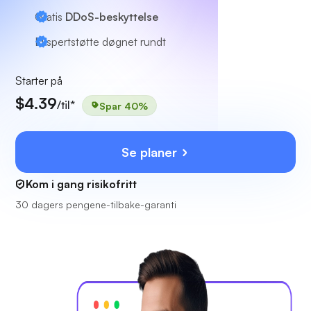
Gratis
DDoS-beskyttelse
Ekspertstøtte
døgnet rundt
Starter på
$4.39
/til*
Spar 40%
Se planer
Kom i gang risikofritt
30 dagers pengene-tilbake-garanti