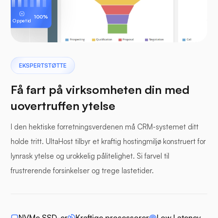
100%
Oppetid
EKSPERTSTØTTE
Få fart på virksomheten din med
uovertruffen ytelse
I den hektiske forretningsverdenen må CRM-systemet ditt
holde tritt. UltaHost tilbyr et kraftig hostingmiljø konstruert for
lynrask ytelse og urokkelig pålitelighet. Si farvel til
frustrerende forsinkelser og trege lastetider.
NVMe SSD-er
Kraftige prosessorer
Low Latency