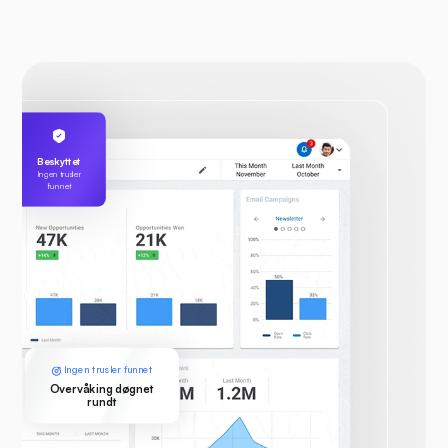
Beskyttet
Ingen trusler
funnet
Ingen trusler funnet
Overvåking døgnet
rundt