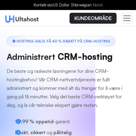
Velg en plan
Kontakt oss
US Dollar
$
Norwegian
Norsk
KUNDEOMRÅDE
HOSTING-SALG: FÅ 40 % RABATT PÅ CRM-HOSTING
Administrert
CRM-hosting
De beste og raskeste løsningene for dine CRM-
hostingbehov! Vår CRM-nettvertstjeneste er fullt
administrert og kommer med alt du trenger for å være i
gang på få minutter. Velg det beste CRM-verktøyet for
deg, og la vår tekniske ekspert gjøre resten.
99,99 % oppetid
-garanti
Raskt, sikkert
og
pålitelig