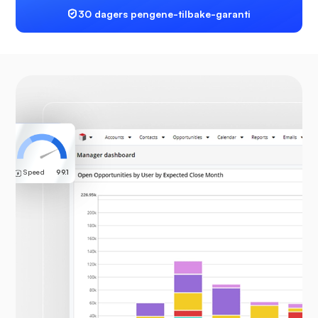
30 dagers pengene-tilbake-garanti
Ultahost
Administrert
Speed
99.1