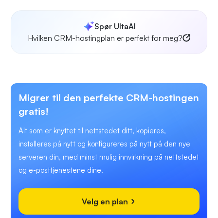
Spør UltaAI
Hvilken CRM-hostingplan er perfekt for meg?
Migrer til den perfekte CRM-hostingen
gratis!
Alt som er knyttet til nettstedet ditt, kopieres,
installeres på nytt og konfigureres på nytt på den nye
serveren din, med minst mulig innvirkning på nettstedet
og e-posttjenestene dine.
Velg en plan