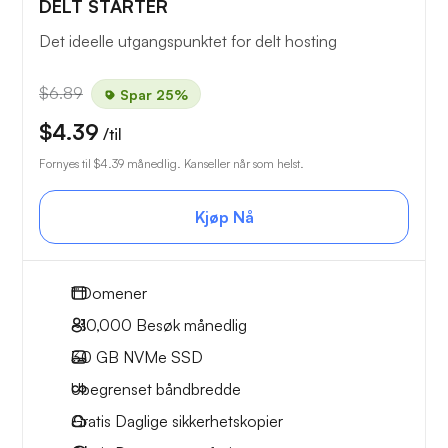
DELT STARTER
Det ideelle utgangspunktet for delt hosting
$6.89
Spar 25%
$4.39
/til
Fornyes til
$4.39
månedlig. Kanseller når som helst.
Kjøp Nå
1
Domener
~10,000
Besøk månedlig
30 GB
NVMe SSD
Ubegrenset
båndbredde
Gratis
Daglige sikkerhetskopier