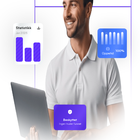
Statistikk
Jan 2025
100%
Oppetid
Beskyttet
Ingen trusler funnet