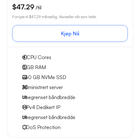
$47.29
/til
Fornyes til
$47.29
månedlig. Kanseller når som helst.
Kjøp Nå
4
CPU Cores
8 GB
RAM
250 GB
NVMe SSD
Administrert server
Ubegrenset
båndbredde
1 IPv4
Dedikert IP
Ubegrenset
båndbredde
DDoS Protection