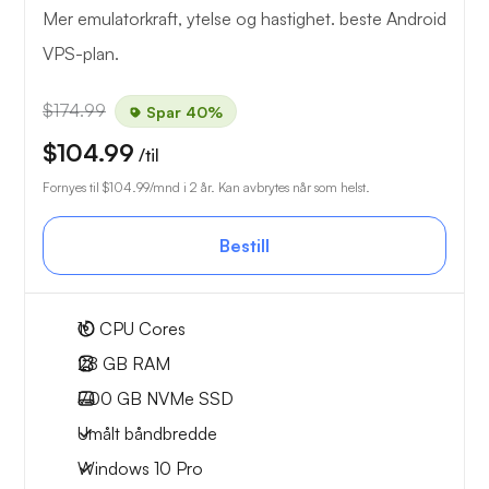
Mer emulatorkraft, ytelse og hastighet. beste Android
VPS-plan.
$174.99
Spar 40%
$104.99
/til
Fornyes til
$104.99
/mnd i 2 år. Kan avbrytes når som helst.
Bestill
10
CPU Cores
28 GB
RAM
700 GB
NVMe SSD
Umålt båndbredde
Windows 10 Pro