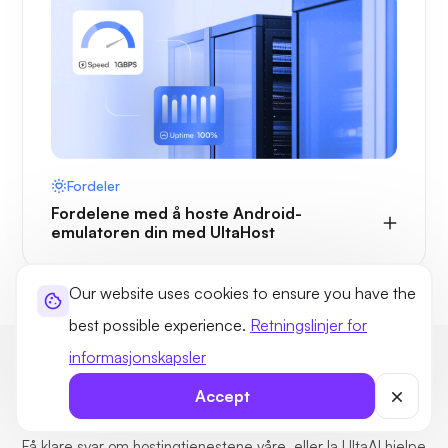
Fordeler
Fordelene med å hoste Android-
emulatoren din med UltaHost
Our website uses cookies to ensure you have the
best possible experience.
Retningslinjer for
informasjonskapsler
Ofte stilte spørsmål om UltaHosts
Accept
Android-emulator VPS-hosting
Få klare svar om hostingtjenestene våre, eller la UltaAI hjelpe