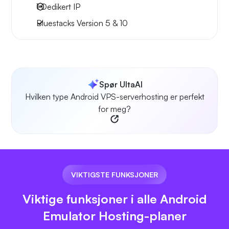
1
Dedikert IP
Bluestacks Version 5 & 10
Spør UltaAI
Hvilken type Android VPS-serverhosting er perfekt
for meg?
VIKTIGSTE FUNKSJONER
Viktige funksjoner i alle Android
Emulator Hosting-planer