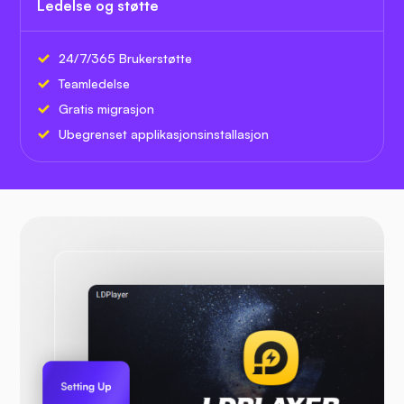
Ledelse og støtte
24/7/365 Brukerstøtte
Teamledelse
Gratis migrasjon
Ubegrenset applikasjonsinstallasjon