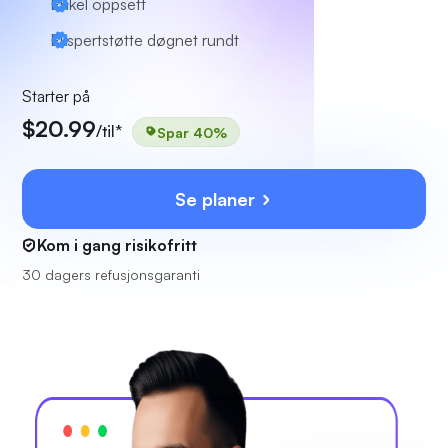
Enkel oppsett
Ekspertstøtte døgnet rundt
Starter på
$20.99
/til*
Spar 40%
Se planer
Kom i gang risikofritt
30 dagers refusjonsgaranti