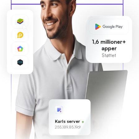
1,6 millioner+
apper
Støttet
Karls server
255.189.85.19