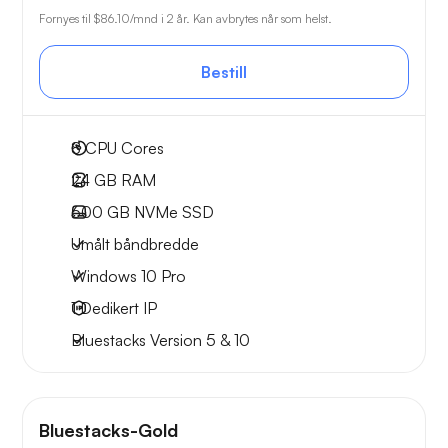
Fornyes til
$86.10
/mnd i 2 år. Kan avbrytes når som helst.
Bestill
8
CPU Cores
24 GB
RAM
600 GB
NVMe SSD
Umålt båndbredde
Windows 10 Pro
1
Dedikert IP
Bluestacks Version 5 & 10
Bluestacks-Gold