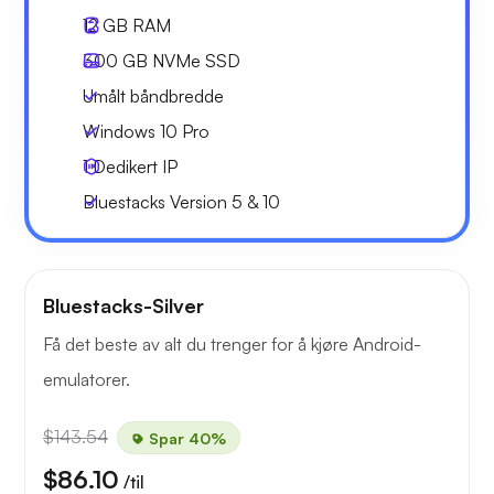
12 GB
RAM
300 GB
NVMe SSD
Umålt båndbredde
Windows 10 Pro
1
Dedikert IP
Bluestacks Version 5 & 10
Bluestacks-Silver
Få det beste av alt du trenger for å kjøre Android-
emulatorer.
$143.54
Spar 40%
$86.10
/til