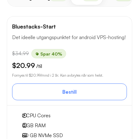
Bluestacks-Start
Det ideelle utgangspunktet for android VPS-hosting!
$34.99
Spar 40%
$20.99
/til
Fornyes til
$20.99
/mnd i 2 år. Kan avbrytes når som helst.
Bestill
2
CPU Cores
4 GB
RAM
80 GB
NVMe SSD