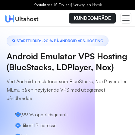
Velg en plan
Kontakt oss
US Dollar
$
Norwegian
Norsk
KUNDEOMRÅDE
STARTTILBUD: -20 % PÅ ANDROID VPS-HOSTING
Android Emulator VPS Hosting
(BlueStacks, LDPlayer, Nox)
Vert Android-emulatorer som BlueStacks, NoxPlayer eller
MEmu på en høytytende VPS med ubegrenset
båndbredde
99,99 % oppetidsgaranti
Dedikert IP-adresse