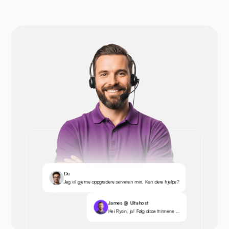
Du
Jeg vil gjerne oppgradere serveren min. Kan dere hjelpe?
James @ Ultahost
Hei Ryan, ja! Følg disse trinnene ...