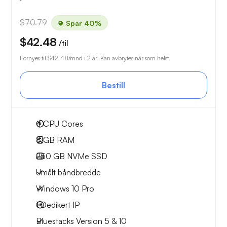
$70.79
Spar 40%
$42.48
/til
Fornyes til
$42.48
/mnd i 2 år. Kan avbrytes når som helst.
Bestill
4
CPU Cores
8 GB
RAM
250 GB
NVMe SSD
Umålt båndbredde
Windows 10 Pro
1
Dedikert IP
Bluestacks Version 5 & 10