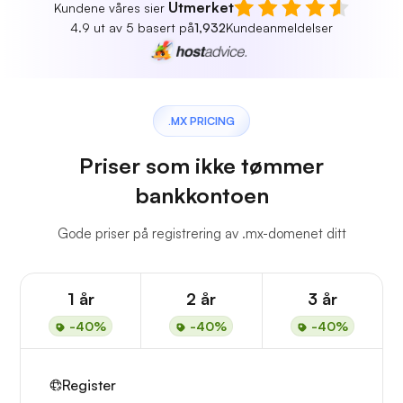
Utmerket
Kundene våres sier
4.9 ut av 5 basert på
1,932
Kundeanmeldelser
.MX PRICING
Priser som ikke tømmer
bankkontoen
Gode priser på registrering av .mx-domenet ditt
1 år
2 år
3 år
-40%
-40%
-40%
Register