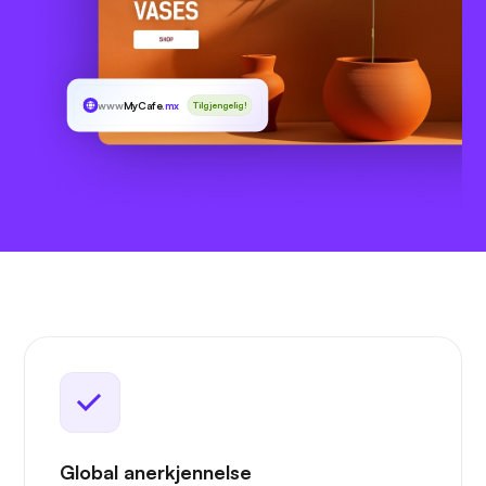
www
MyCafe
.mx
Tilgjengelig!
Global anerkjennelse