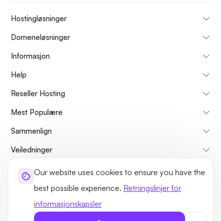
Hostingløsninger
Domeneløsninger
Informasjon
Help
Reseller Hosting
Mest Populære
Sammenlign
Veiledninger
Our website uses cookies to ensure you have the
Om oss
Avbestillings- og refusjonspolicy
Vilkår og betingelser
best possible experience.
Retningslinjer for
Personvernerklæring
Lovlig
Side kart
informasjonskapsler
©2026 UltaHost - Alle rettigheter forbeholdt