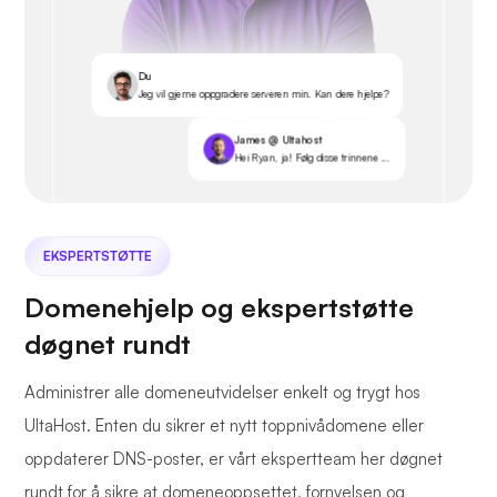
Du
Jeg vil gjerne oppgradere serveren min. Kan dere hjelpe?
James @ Ultahost
Hei Ryan, ja! Følg disse trinnene ...
EKSPERTSTØTTE
Domenehjelp og ekspertstøtte
døgnet rundt
Administrer alle domeneutvidelser enkelt og trygt hos
UltaHost. Enten du sikrer et nytt toppnivådomene eller
oppdaterer DNS-poster, er vårt ekspertteam her døgnet
rundt for å sikre at domeneoppsettet, fornyelsen og