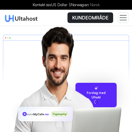
Kontakt oss
US Dollar
$
Norwegian
Norsk
KUNDEOMRÅDE
Forslag med
UltaAI
www
MyCafe
.mx
Tilgjengelig!