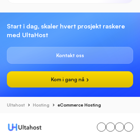
Start i dag, skaler hvert prosjekt raskere
med UltaHost
Kontakt oss
Kom i gang nå
Ultahost
Hosting
eCommerce Hosting