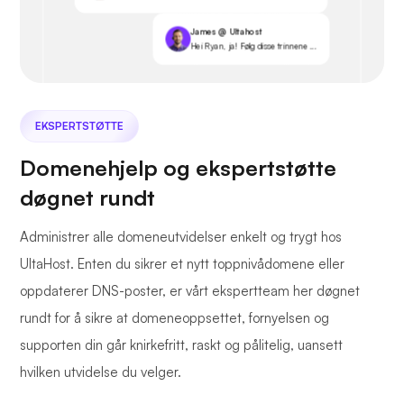
James @ Ultahost
Hei Ryan, ja! Følg disse trinnene ...
EKSPERTSTØTTE
Domenehjelp og ekspertstøtte
døgnet rundt
Administrer alle domeneutvidelser enkelt og trygt hos
UltaHost. Enten du sikrer et nytt toppnivådomene eller
oppdaterer DNS-poster, er vårt ekspertteam her døgnet
rundt for å sikre at domeneoppsettet, fornyelsen og
supporten din går knirkefritt, raskt og pålitelig, uansett
hvilken utvidelse du velger.