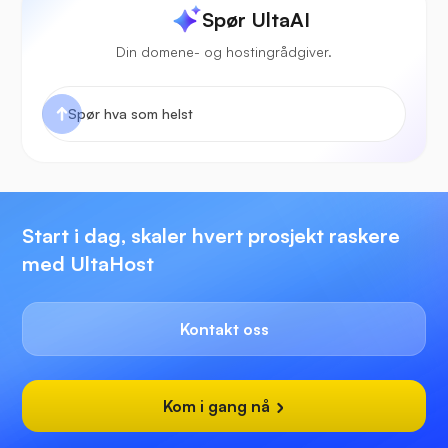
Spør UltaAI
Din domene- og hostingrådgiver.
Start i dag, skaler hvert prosjekt raskere
med UltaHost
Kontakt oss
Kom i gang nå