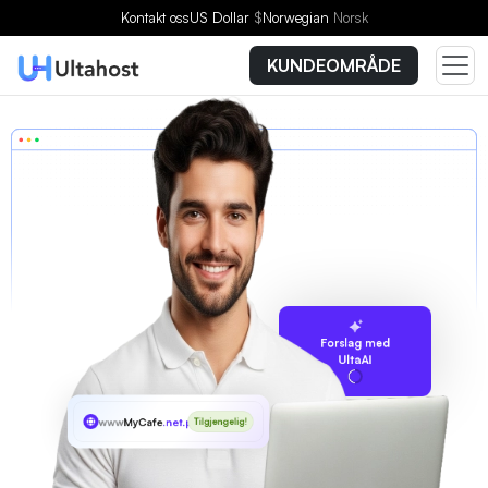
Kontakt oss
US Dollar
$
Norwegian
Norsk
KUNDEOMRÅDE
Forslag med
UltaAI
www
MyCafe
.net.pl
Tilgjengelig!