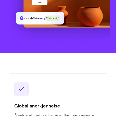
www
MyCafe
.net.pl
Tilgjengelig!
Global anerkjennelse
Å velge et .net.pl-domene øker merkevarens