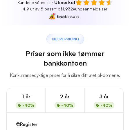
Utmerket
Kundene våres sier
4.9 ut av 5 basert på
1,932
Kundeanmeldelser
.NET.PL PRICING
Priser som ikke tømmer
bankkontoen
Konkurransedyktige priser for å sikre ditt .net.pl-domene.
1 år
2 år
3 år
-40%
-40%
-40%
Register