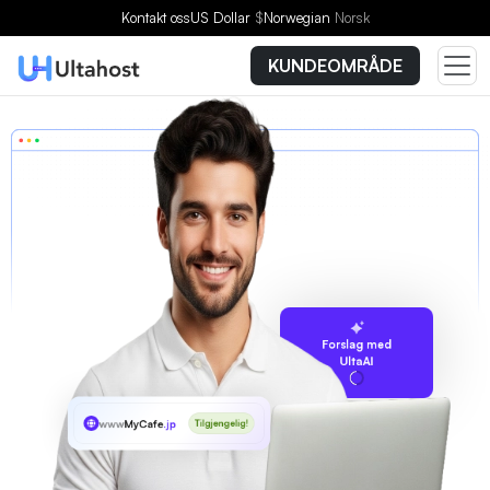
Kontakt oss
US Dollar
$
Norwegian
Norsk
KUNDEOMRÅDE
Forslag med
UltaAI
www
MyCafe
.jp
Tilgjengelig!