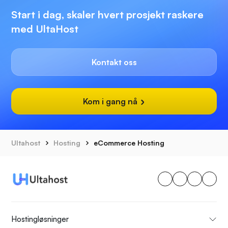
Start i dag, skaler hvert prosjekt raskere
med UltaHost
Kontakt oss
Kom i gang nå
Ultahost
Hosting
eCommerce Hosting
Hostingløsninger