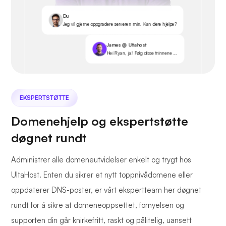
Du
Jeg vil gjerne oppgradere serveren min. Kan dere hjelpe?
James @ Ultahost
Hei Ryan, ja! Følg disse trinnene ...
EKSPERTSTØTTE
Domenehjelp og ekspertstøtte
døgnet rundt
Administrer alle domeneutvidelser enkelt og trygt hos
UltaHost. Enten du sikrer et nytt toppnivådomene eller
oppdaterer DNS-poster, er vårt ekspertteam her døgnet
rundt for å sikre at domeneoppsettet, fornyelsen og
supporten din går knirkefritt, raskt og pålitelig, uansett