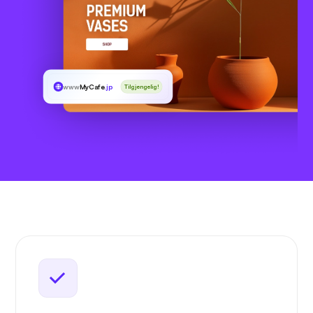
www
MyCafe
.jp
Tilgjengelig!