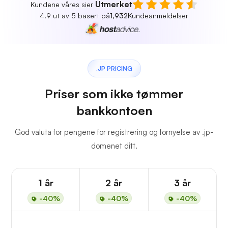
Utmerket
Kundene våres sier
4.9 ut av 5 basert på
1,932
Kundeanmeldelser
.JP PRICING
Priser som ikke tømmer
bankkontoen
God valuta for pengene for registrering og fornyelse av .jp-
domenet ditt.
1 år
2 år
3 år
-40%
-40%
-40%