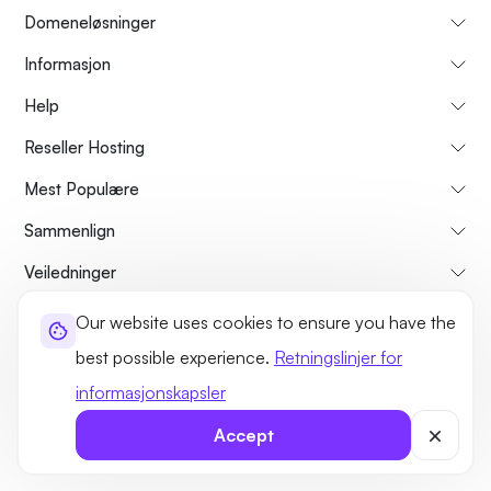
Domeneløsninger
Informasjon
Help
Reseller Hosting
Mest Populære
Sammenlign
Veiledninger
Our website uses cookies to ensure you have the
Om oss
Avbestillings- og refusjonspolicy
Vilkår og betingelser
best possible experience.
Retningslinjer for
Personvernerklæring
Lovlig
Side kart
informasjonskapsler
©2026 UltaHost - Alle rettigheter forbeholdt
Accept