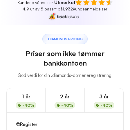
Utmerket
Kundene våres sier
4.9 ut av 5 basert på
1,932
Kundeanmeldelser
.DIAMONDS PRICING
Priser som ikke tømmer
bankkontoen
God verdi for din .diamonds-domeneregistrering.
1 år
2 år
3 år
-40%
-40%
-40%
Register