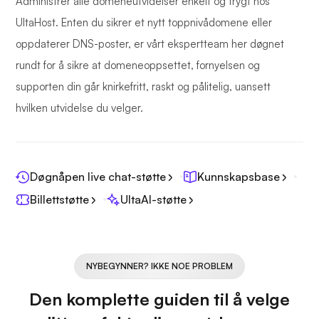
Administrer alle domeneutvidelser enkelt og trygt hos
UltaHost. Enten du sikrer et nytt toppnivådomene eller
oppdaterer DNS-poster, er vårt ekspertteam her døgnet
rundt for å sikre at domeneoppsettet, fornyelsen og
supporten din går knirkefritt, raskt og pålitelig, uansett
hvilken utvidelse du velger.
Døgnåpen live chat-støtte
Kunnskapsbase
Billettstøtte
UltaAI-støtte
NYBEGYNNER? IKKE NOE PROBLEM
Den komplette guiden til å velge