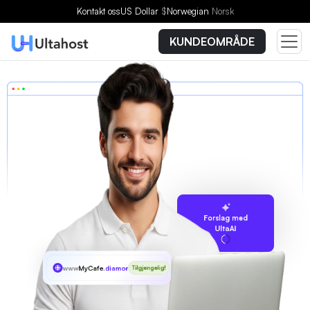
Kontakt oss
US Dollar
$
Norwegian
Norsk
KUNDEOMRÅDE
Forslag med
UltaAI
www
MyCafe
.diamonds
Tilgjengelig!