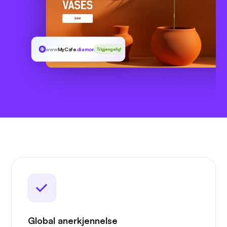
www
MyCafe
.diamonds
Tilgjengelig!
Global anerkjennelse