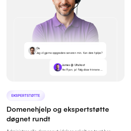
Du
Jeg vil gjerne oppgradere serveren min. Kan dere hjelpe?
James @ Ultahost
Hei Ryan, ja! Følg disse trinnene ...
EKSPERTSTØTTE
Domenehjelp og ekspertstøtte
døgnet rundt