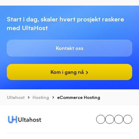
Start i dag, skaler hvert prosjekt raskere
med UltaHost
Kontakt oss
Kom i gang nå
Ultahost
Hosting
eCommerce Hosting