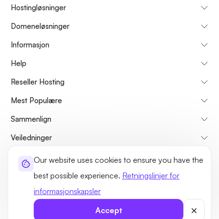
Hostingløsninger
Domeneløsninger
Informasjon
Help
Reseller Hosting
Mest Populære
Sammenlign
Veiledninger
Our website uses cookies to ensure you have the
Om oss
Avbestillings- og refusjonspolicy
Vilkår og betingelser
best possible experience.
Retningslinjer for
Personvernerklæring
Lovlig
Side kart
informasjonskapsler
©2026 UltaHost - Alle rettigheter forbeholdt
Accept