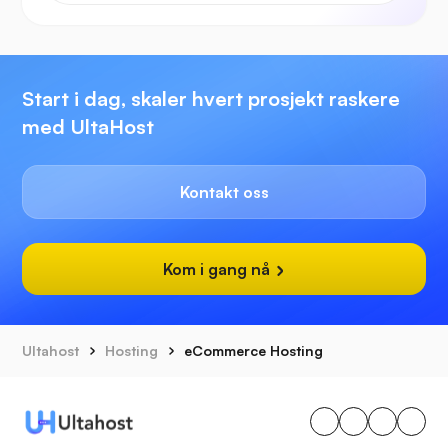
Start i dag, skaler hvert prosjekt raskere
med UltaHost
Kontakt oss
Kom i gang nå
Ultahost
Hosting
eCommerce Hosting