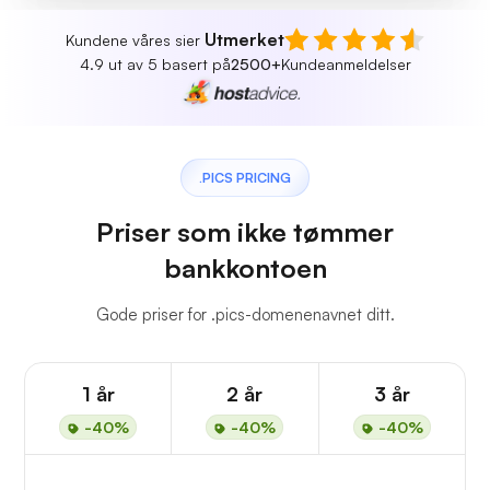
Utmerket
Kundene våres sier
4.9 ut av 5 basert på
2500+
Kundeanmeldelser
.PICS PRICING
Priser som ikke tømmer
bankkontoen
Gode priser for .pics-domenenavnet ditt.
1 år
2 år
3 år
-40%
-40%
-40%