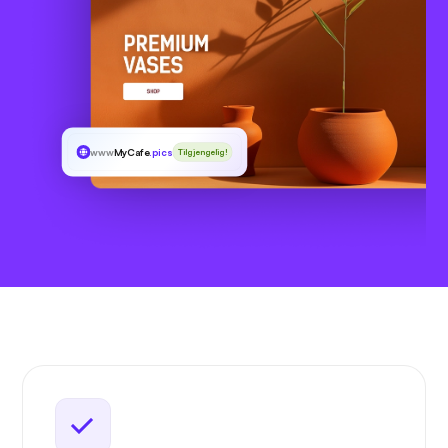
www
MyCafe
.pics
Tilgjengelig!