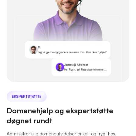
Du
Jeg vil gjerne oppgradere serveren min. Kan dere hjelpe?
James @ Ultahost
Hei Ryan, ja! Følg disse trinnene ...
EKSPERTSTØTTE
Domenehjelp og ekspertstøtte
døgnet rundt
Administrer alle domeneutvidelser enkelt og trygt hos