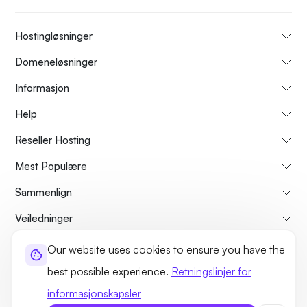
Hostingløsninger
Domeneløsninger
Informasjon
Help
Reseller Hosting
Mest Populære
Sammenlign
Veiledninger
Our website uses cookies to ensure you have the
Om oss
Avbestillings- og refusjonspolicy
Vilkår og betingelser
best possible experience.
Retningslinjer for
Personvernerklæring
Lovlig
Side kart
informasjonskapsler