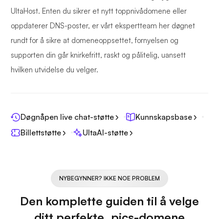
UltaHost. Enten du sikrer et nytt toppnivådomene eller
oppdaterer DNS-poster, er vårt ekspertteam her døgnet
rundt for å sikre at domeneoppsettet, fornyelsen og
supporten din går knirkefritt, raskt og pålitelig, uansett
hvilken utvidelse du velger.
Døgnåpen live chat-støtte
Kunnskapsbase
Billettstøtte
UltaAI-støtte
NYBEGYNNER? IKKE NOE PROBLEM
Den komplette guiden til å velge
ditt perfekte .pics-domene