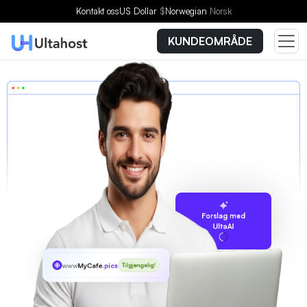
Kontakt oss
US Dollar
$
Norwegian
Norsk
KUNDEOMRÅDE
Forslag med
UltaAI
www
MyCafe
.pics
Tilgjengelig!