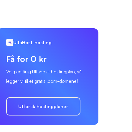
UltaHost-hosting
Få for 0 kr
Velg en årlig Ultahost-hostingplan, så
legger vi til et gratis .com-domene!
Utforsk hostingplaner