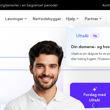
ingtjenester i en begrenset periode!
Kont
Løsninger
Nettsidebygger
Hjelp
Partner
UltaAI
Ny
Din domene- og hos
UltaAI er din rådgiver for alt
eller hosting å gjøre. Få person
Forslag med
UltaAI