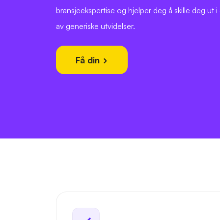
bransjeekspertise og hjelper deg å skille deg ut i e
av generiske utvidelser.
Få din