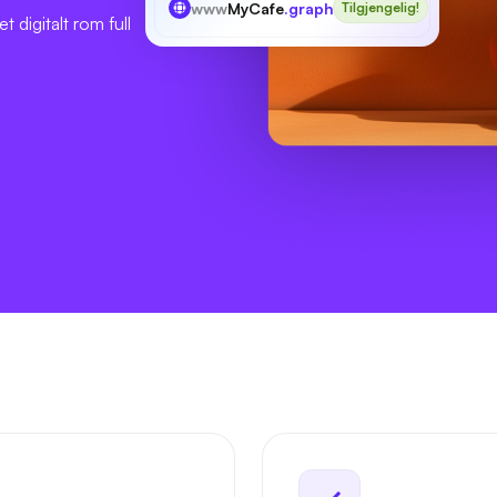
www
MyCafe
.graphics
Tilgjengelig!
t digitalt rom full