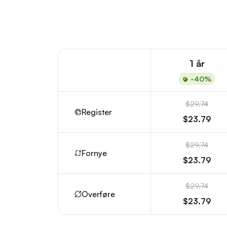
1 år
-40%
$29.74
Register
$23.79
$29.74
Fornye
$23.79
$29.74
Overføre
$23.79