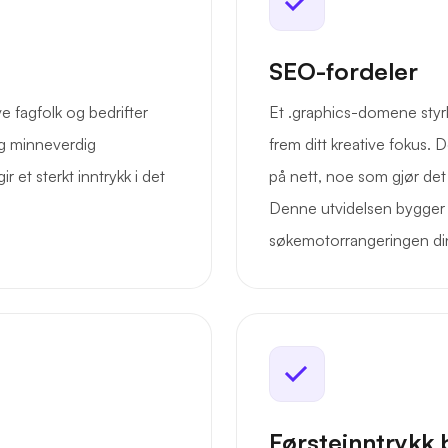
SEO-fordeler
e fagfolk og bedrifter
Et .graphics-domene styrk
og minneverdig
frem ditt kreative fokus. D
 et sterkt inntrykk i det
på nett, noe som gjør det 
Denne utvidelsen bygger t
søkemotorrangeringen din
Førsteinntrykk 