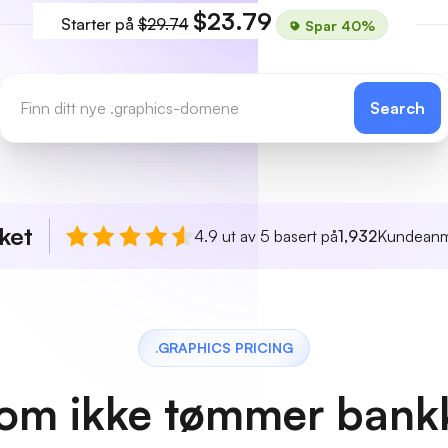
$23.79
Starter på
$29.74
Spar 40%
Search
ket
4.9 ut av 5 basert på
1,932
Kundeanm
.GRAPHICS PRICING
 som ikke tømmer bank