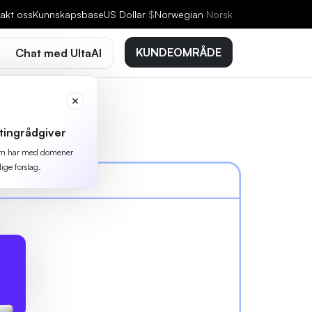
akt oss
Kunnskapsbase
US Dollar
$
Norwegian
Norsk
KUNDEOMRÅDE
Chat med UltaAI
tingrådgiver
 som har med domener
lige forslag.