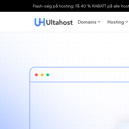
Flash-salg på hosting: Få 40 % RABATT på alle host
Domains
Hosting