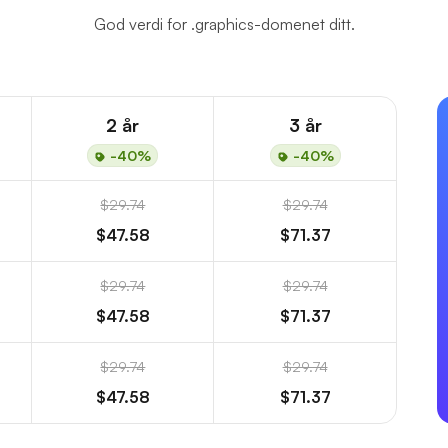
God verdi for .graphics-domenet ditt.
2 år
3 år
-40%
-40%
$29.74
$29.74
$47.58
$71.37
$29.74
$29.74
$47.58
$71.37
$29.74
$29.74
$47.58
$71.37