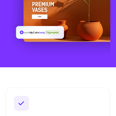
www
MyCafe
.baby
Tilgjengelig!