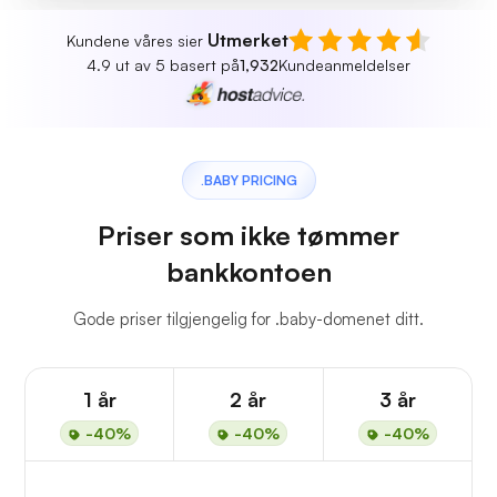
Utmerket
Kundene våres sier
4.9 ut av 5 basert på
1,932
Kundeanmeldelser
.BABY PRICING
Priser som ikke tømmer
bankkontoen
Gode priser tilgjengelig for .baby-domenet ditt.
1 år
2 år
3 år
-40%
-40%
-40%