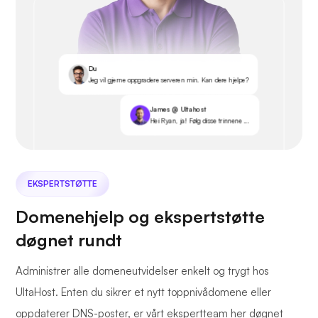
Du
Jeg vil gjerne oppgradere serveren min. Kan dere hjelpe?
James @ Ultahost
Hei Ryan, ja! Følg disse trinnene ...
EKSPERTSTØTTE
Domenehjelp og ekspertstøtte
døgnet rundt
Administrer alle domeneutvidelser enkelt og trygt hos
UltaHost. Enten du sikrer et nytt toppnivådomene eller
oppdaterer DNS-poster, er vårt ekspertteam her døgnet