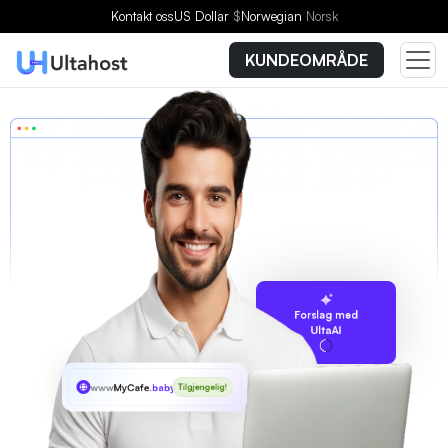
Kontakt oss
US Dollar
$
Norwegian
Norsk
KUNDEOMRÅDE
Forslag med
UltaAI
www
MyCafe
.baby
Tilgjengelig!