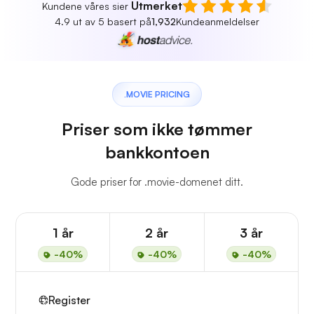
Utmerket
Kundene våres sier
4.9 ut av 5 basert på
1,932
Kundeanmeldelser
.MOVIE PRICING
Priser som ikke tømmer
bankkontoen
Gode priser for .movie-domenet ditt.
1 år
2 år
3 år
-40%
-40%
-40%
Register