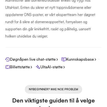
Administrer alle domeneutvidelser enkelt og trygt hos
UltaHost. Enten du sikrer et nytt toppnivådomene eller
oppdaterer DNS-poster, er vårt ekspertteam her døgnet
rundt for å sikre at domeneoppsettet, fornyelsen og
supporten din går knirkefritt, raskt og pålitelig, uansett
hvilken utvidelse du velger.
Døgnåpen live chat-støtte
Kunnskapsbase
Billettstøtte
UltaAI-støtte
NYBEGYNNER? IKKE NOE PROBLEM
Den viktigste guiden til å velge