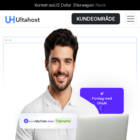
Kontakt oss
US Dollar
$
Norwegian
Norsk
KUNDEOMRÅDE
Forslag med
UltaAI
www
MyCafe
.movie
Tilgjengelig!