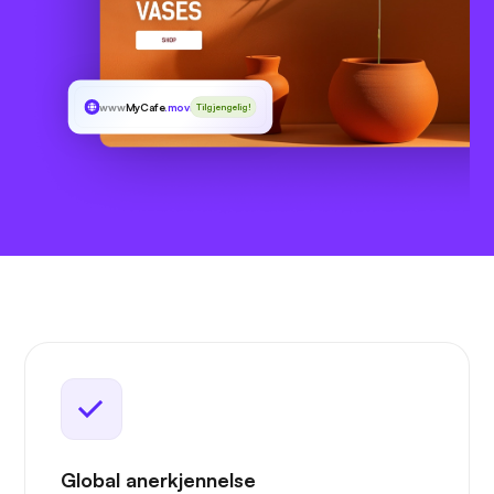
www
MyCafe
.movie
Tilgjengelig!
Global anerkjennelse