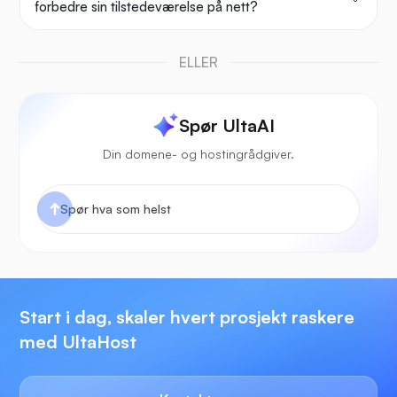
forbedre sin tilstedeværelse på nett?
ELLER
Spør UltaAI
Din domene- og hostingrådgiver.
Start i dag, skaler hvert prosjekt raskere
med UltaHost