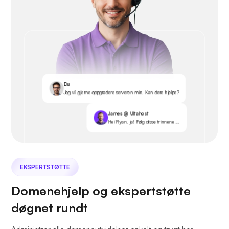
Du
Jeg vil gjerne oppgradere serveren min. Kan dere hjelpe?
James @ Ultahost
Hei Ryan, ja! Følg disse trinnene ...
EKSPERTSTØTTE
Domenehjelp og ekspertstøtte
døgnet rundt