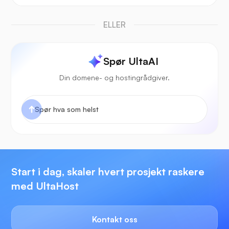
ELLER
Spør UltaAI
Din domene- og hostingrådgiver.
Start i dag, skaler hvert prosjekt raskere
med UltaHost
Kontakt oss