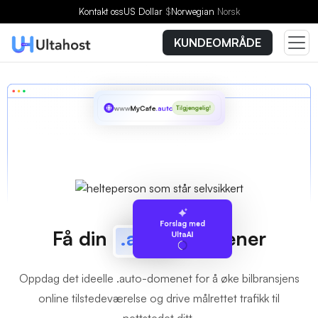
Kontakt oss
US Dollar
$
Norwegian
Norsk
KUNDEOMRÅDE
www
MyCafe
.auto
Tilgjengelig!
Forslag med
Få din
.auto
Domener
UltaAI
Oppdag det ideelle .auto-domenet for å øke bilbransjens
online tilstedeværelse og drive målrettet trafikk til
nettstedet ditt.