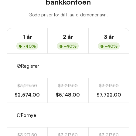
bankkontoen
Gode priser for ditt .auto-domenenavn.
1 år
2 år
3 år
-40%
-40%
-40%
Register
$3,217.50
$3,217.50
$3,217.50
$2,574.00
$5,148.00
$7,722.00
Fornye
$3,217.50
$3,217.50
$3,217.50