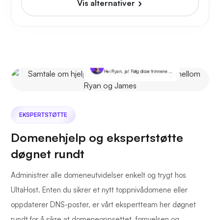
Vis alternativer
Du
Jeg vil gjerne oppgradere serveren min. Kan dere hjelpe?
James @ Ultahost
Hei Ryan, ja! Følg disse trinnene ...
EKSPERTSTØTTE
Domenehjelp og ekspertstøtte
døgnet rundt
Administrer alle domeneutvidelser enkelt og trygt hos
UltaHost. Enten du sikrer et nytt toppnivådomene eller
oppdaterer DNS-poster, er vårt ekspertteam her døgnet
rundt for å sikre at domeneoppsettet, fornyelsen og