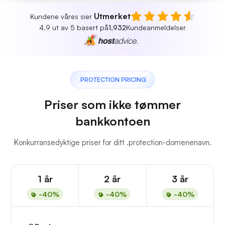
Utmerket
Kundene våres sier
4.9 ut av 5 basert på
1,932
Kundeanmeldelser
.PROTECTION PRICING
Priser som ikke tømmer
bankkontoen
Konkurransedyktige priser for ditt .protection-domenenavn.
1 år
2 år
3 år
-40%
-40%
-40%