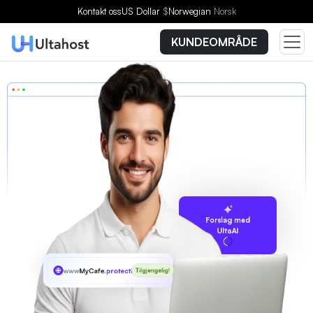
Kontakt oss
US Dollar
$
Norwegian
Norsk
KUNDEOMRÅDE
Forslag med
UltaAI
www
MyCafe
.protection
Tilgjengelig!