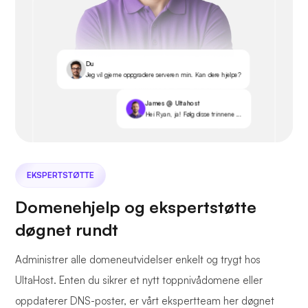
Du
Jeg vil gjerne oppgradere serveren min. Kan dere hjelpe?
James @ Ultahost
Hei Ryan, ja! Følg disse trinnene ...
EKSPERTSTØTTE
Domenehjelp og ekspertstøtte
døgnet rundt
Administrer alle domeneutvidelser enkelt og trygt hos
UltaHost. Enten du sikrer et nytt toppnivådomene eller
oppdaterer DNS-poster, er vårt ekspertteam her døgnet