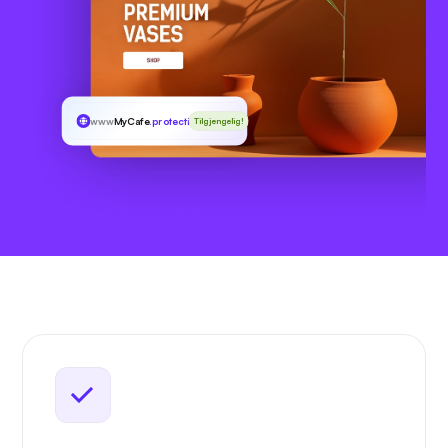
www
MyCafe
.protection
Tilgjengelig!