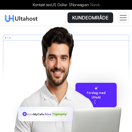
Kontakt oss
US Dollar
$
Norwegian
Norsk
KUNDEOMRÅDE
Forslag med
UltaAI
www
MyCafe
.fitness
Tilgjengelig!