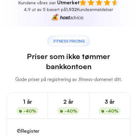
Utmerket
Kundene våres sier
4.9 ut av 5 basert på
1,932
Kundeanmeldelser
.FITNESS PRICING
Priser som ikke tømmer
bankkontoen
Gode priser på registrering av .fitness-domenet ditt.
1 år
2 år
3 år
-40%
-40%
-40%
Register