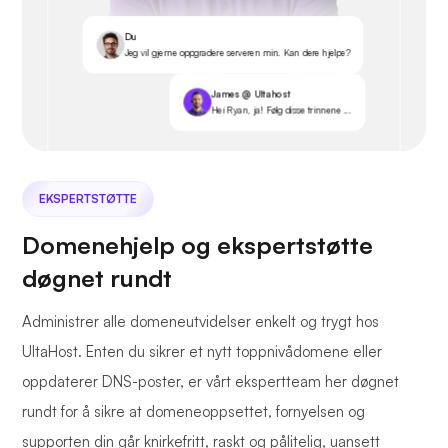
Du
Jeg vil gjerne oppgradere serveren min. Kan dere hjelpe?
James @ Ultahost
Hei Ryan, ja! Følg disse trinnene ...
EKSPERTSTØTTE
Domenehjelp og ekspertstøtte
døgnet rundt
Administrer alle domeneutvidelser enkelt og trygt hos
UltaHost. Enten du sikrer et nytt toppnivådomene eller
oppdaterer DNS-poster, er vårt ekspertteam her døgnet
rundt for å sikre at domeneoppsettet, fornyelsen og
supporten din går knirkefritt, raskt og pålitelig, uansett