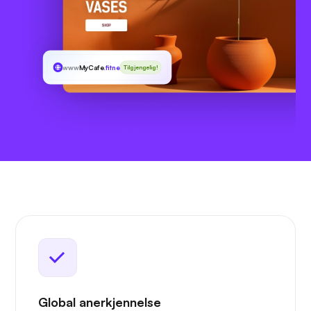
www
MyCafe
.fitness
Tilgjengelig!
Global anerkjennelse