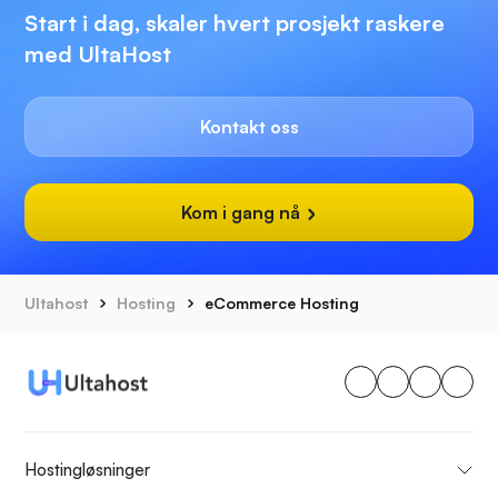
Start i dag, skaler hvert prosjekt raskere
med UltaHost
Kontakt oss
Kom i gang nå
Ultahost
Hosting
eCommerce Hosting
Hostingløsninger