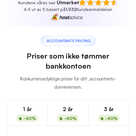
Utmerket
Kundene våres sier
4.9 ut av 5 basert på
1,932
Kundeanmeldelser
.ACCOUNTANTS PRICING
Priser som ikke tømmer
bankkontoen
Konkurransedyktige priser for ditt .accountants-
domenenavn.
1 år
2 år
3 år
-40%
-40%
-40%