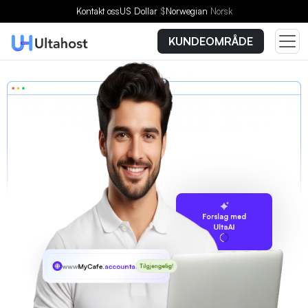
Kontakt oss
US Dollar
$
Norwegian
Norsk
KUNDEOMRÅDE
Forslag med
UltaAI
www
MyCafe
.accountants
Tilgjengelig!