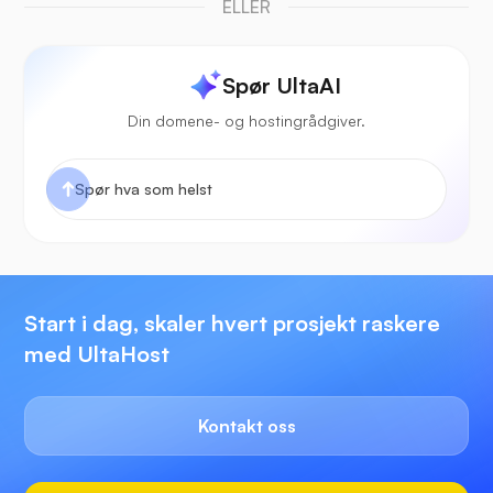
ELLER
Spør UltaAI
Din domene- og hostingrådgiver.
Start i dag, skaler hvert prosjekt raskere
med UltaHost
Kontakt oss