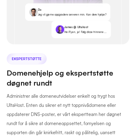
Du
Jeg vil gjerne oppgradere serveren min. Kan dere hjelpe?
James @ Ultahost
Hei Ryan, ja! Følg disse trinnene ...
EKSPERTSTØTTE
Domenehjelp og ekspertstøtte
døgnet rundt
Administrer alle domeneutvidelser enkelt og trygt hos
UltaHost. Enten du sikrer et nytt toppnivådomene eller
oppdaterer DNS-poster, er vårt ekspertteam her døgnet
rundt for å sikre at domeneoppsettet, fornyelsen og
supporten din går knirkefritt, raskt og pålitelig, uansett