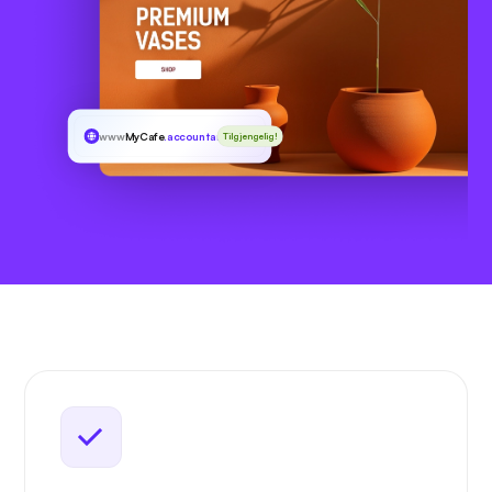
www
MyCafe
.accountants
Tilgjengelig!