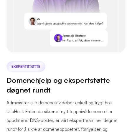
Du
Jeg vil gjerne oppgradere serveren min. Kan dere hjelpe?
James @ Ultahost
Hei Ryan, ja! Følg disse trinnene ...
EKSPERTSTØTTE
Domenehjelp og ekspertstøtte
døgnet rundt
Administrer alle domeneutvidelser enkelt og trygt hos
UltaHost. Enten du sikrer et nytt toppnivådomene eller
oppdaterer DNS-poster, er vårt ekspertteam her døgnet
rundt for å sikre at domeneoppsettet, fornyelsen og