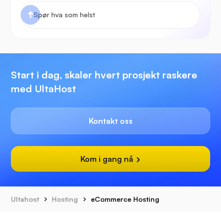
Start i dag, skaler hvert prosjekt raskere
med UltaHost
Kontakt oss
Kom i gang nå
Ultahost
Hosting
eCommerce Hosting