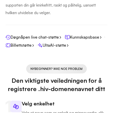
supporten din går knirkefritt, raskt og pålitelig, uansett
hvilken utvidelse du velger.
Døgnåpen live chat-støtte
Kunnskapsbase
Billettstøtte
UltaAI-støtte
NYBEGYNNER? IKKE NOE PROBLEM
Den viktigste veiledningen for å
registrere .hiv-domenenavnet ditt
Velg enkelhet
Velg et navn som er enkelt og minneverdig, slik