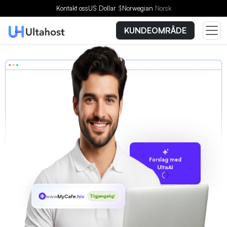
Kontakt oss
US Dollar
$
Norwegian
Norsk
KUNDEOMRÅDE
Forslag med
UltaAI
www
MyCafe
.hiv
Tilgjengelig!