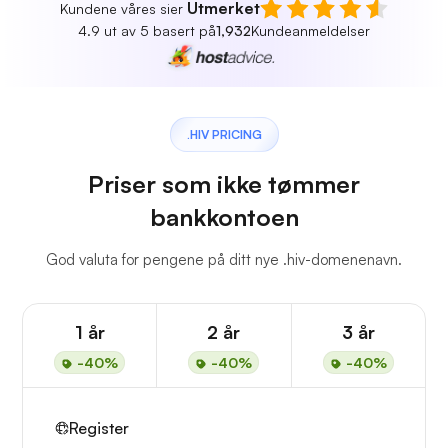
Utmerket
Kundene våres sier
4.9 ut av 5 basert på
1,932
Kundeanmeldelser
.HIV PRICING
Priser som ikke tømmer
bankkontoen
God valuta for pengene på ditt nye .hiv-domenenavn.
1 år
2 år
3 år
-40%
-40%
-40%
Register