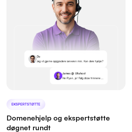
Du
Jeg vil gjerne oppgradere serveren min. Kan dere hjelpe?
James @ Ultahost
Hei Ryan, ja! Følg disse trinnene ...
EKSPERTSTØTTE
Domenehjelp og ekspertstøtte
døgnet rundt