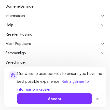
Domeneløsninger
Informasjon
Help
Reseller Hosting
Mest Populære
Sammenlign
Veiledninger
Our website uses cookies to ensure you have the
Om oss
Avbestillings- og refusjonspolicy
Vilkår og betingelser
best possible experience.
Retningslinjer for
Personvernerklæring
Lovlig
Side kart
informasjonskapsler
©2026 UltaHost - Alle rettigheter forbeholdt
Accept