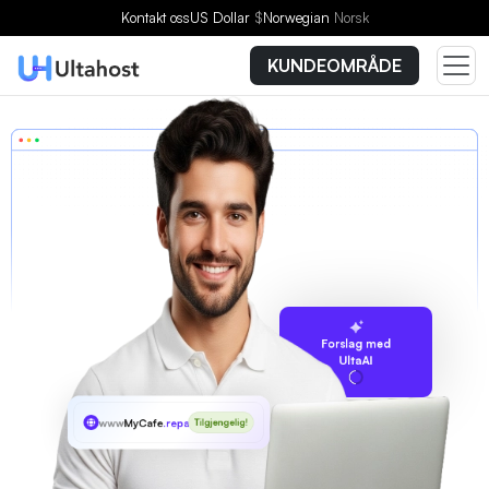
Kontakt oss
US Dollar
$
Norwegian
Norsk
KUNDEOMRÅDE
Forslag med
UltaAI
www
MyCafe
.repair
Tilgjengelig!