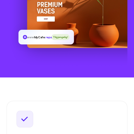
www
MyCafe
.repair
Tilgjengelig!