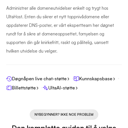
Administrer alle domeneutvidelser enkelt og trygt hos
UltaHost. Enten du sikrer et nytt toppnivådomene eller
oppdaterer DNS-poster, er vårt ekspertteam her døgnet
rundt for å sikre at domeneoppsettet, fornyelsen og
supporten din går knirkefritt, raskt og pålitelig, uansett
hvilken utvidelse du velger.
Døgnåpen live chat-støtte
Kunnskapsbase
Billettstøtte
UltaAI-støtte
NYBEGYNNER? IKKE NOE PROBLEM
Den komplette guiden til å velge