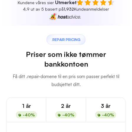
Utmerket
Kundene våres sier
4.9 ut av 5 basert på
1,932
Kundeanmeldelser
.REPAIR PRICING
Priser som ikke tømmer
bankkontoen
Få ditt .repair-domene til en pris som passer perfekt til
budsjettet ditt.
1 år
2 år
3 år
-40%
-40%
-40%