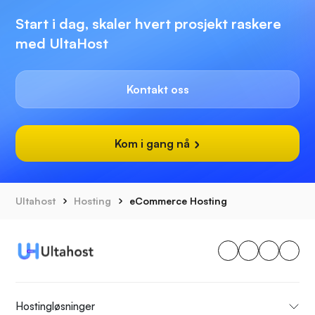
Start i dag, skaler hvert prosjekt raskere
med UltaHost
Kontakt oss
Kom i gang nå
Ultahost
Hosting
eCommerce Hosting
Hostingløsninger