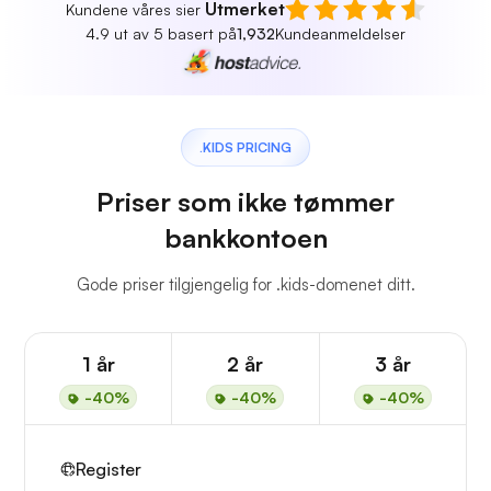
Utmerket
Kundene våres sier
4.9 ut av 5 basert på
1,932
Kundeanmeldelser
.KIDS PRICING
Priser som ikke tømmer
bankkontoen
Gode priser tilgjengelig for .kids-domenet ditt.
1 år
2 år
3 år
-40%
-40%
-40%
Register