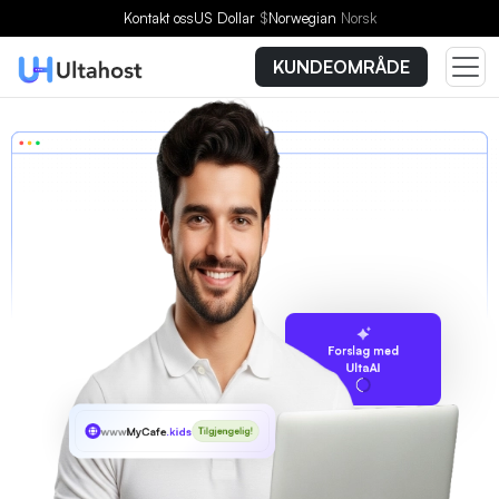
Kontakt oss
US Dollar
$
Norwegian
Norsk
KUNDEOMRÅDE
Forslag med
UltaAI
www
MyCafe
.kids
Tilgjengelig!