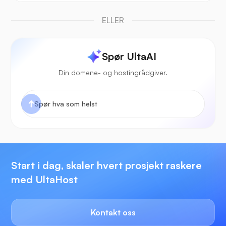
ELLER
Spør UltaAI
Din domene- og hostingrådgiver.
Start i dag, skaler hvert prosjekt raskere
med UltaHost
Kontakt oss