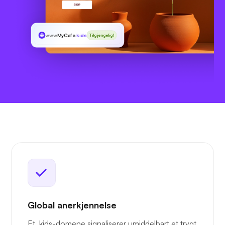
www
MyCafe
.kids
Tilgjengelig!
Global anerkjennelse
Et .kids-domene signaliserer umiddelbart et trygt