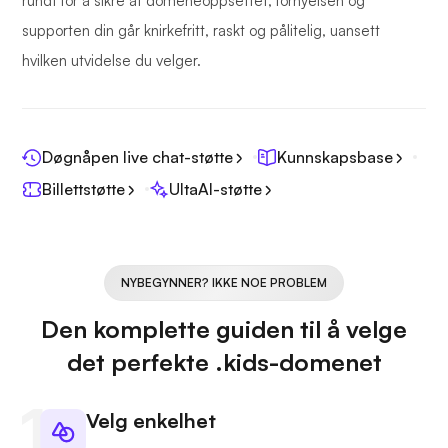
rundt for å sikre at domeneoppsettet, fornyelsen og
supporten din går knirkefritt, raskt og pålitelig, uansett
hvilken utvidelse du velger.
Døgnåpen live chat-støtte
Kunnskapsbase
Billettstøtte
UltaAI-støtte
NYBEGYNNER? IKKE NOE PROBLEM
Den komplette guiden til å velge
det perfekte .kids-domenet
Velg enkelhet