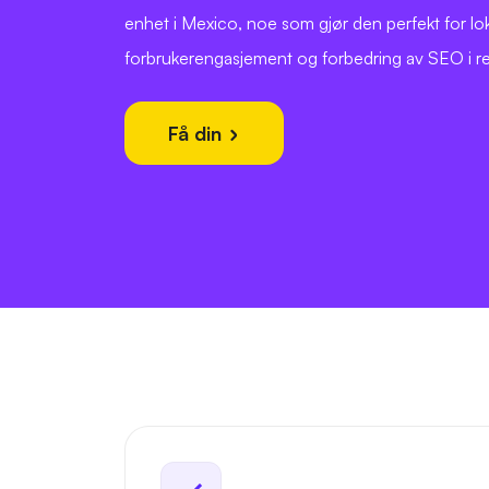
enhet i Mexico, noe som gjør den perfekt for lok
forbrukerengasjement og forbedring av SEO i r
Få din