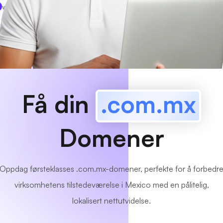
www
MyCafe
.com.mx
Tilgjengelig!
Få din
.com.mx
Domener
Oppdag førsteklasses .com.mx-domener, perfekte for å forbedr
virksomhetens tilstedeværelse i Mexico med en pålitelig,
lokalisert nettutvidelse.