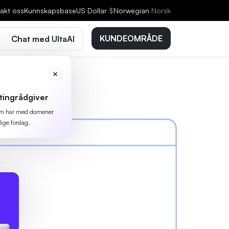
akt oss
Kunnskapsbase
US Dollar
$
Norwegian
Norsk
KUNDEOMRÅDE
Chat med UltaAI
tingrådgiver
 som har med domener
lige forslag.