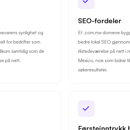
SEO-fordeler
evarens synlighet og
Et .com.mx-domene bygger 
elt for bedrifter som
bedre lokal SEO gjennom m
blikum samtidig som de
tilstedeværelse på nett i 
se på nett.
Mexico, noe som bidrar til
søkeresultater.
Førsteinntrykk 