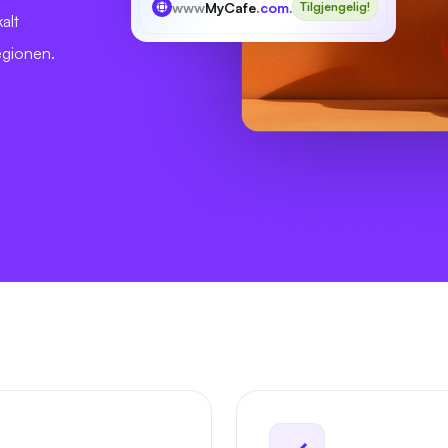
www
MyCafe
.com.mx
Tilgjengelig!
alt
egionen.