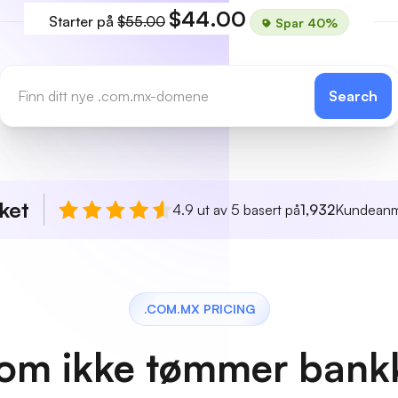
$44.00
Starter på
$55.00
Spar 40%
Search
ket
4.9 ut av 5 basert på
1,932
Kundeanm
.COM.MX PRICING
 som ikke tømmer bank