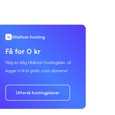
UltaHost-hosting
Få for 0 kr
Velg en årlig Ultahost-hostingplan, så
legger vi til et gratis .com-domene!
Utforsk hostingplaner