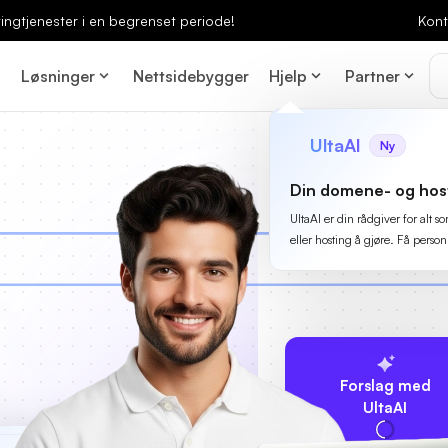
ingtjenester i en begrenset periode!
Kont
Løsninger
Nettsidebygger
Hjelp
Partner
UltaAI
Ny
Din domene- og hos
UltaAI er din rådgiver for alt
eller hosting å gjøre. Få person
Forslag med
UltaAI