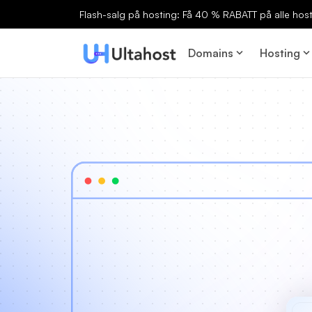
Flash-salg på hosting: Få 40 % RABATT på alle host
Domains
Hosting