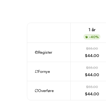
1 år
-40%
$55.00
Register
$44.00
$55.00
Fornye
$44.00
$55.00
Overføre
$44.00