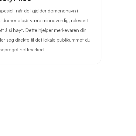
, spesielt når det gjelder domenenavn i
x-domene bør være minneverdig, relevant
tt å si høyt. Dette hjelper merkevaren din
ler seg direkte til det lokale publikummet du
nsepreget nettmarked.