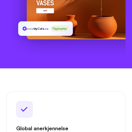
www
MyCafe
.co
Tilgjengelig!
Global anerkjennelse