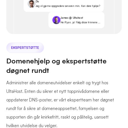
Du
Jeg vil gjerne oppgradere serveren min. Kan dere hjelpe?
James @ Ultahost
Hei Ryan, ja! Følg disse trinnene ...
EKSPERTSTØTTE
Domenehjelp og ekspertstøtte
døgnet rundt
Administrer alle domeneutvidelser enkelt og trygt hos
UltaHost. Enten du sikrer et nytt toppnivådomene eller
oppdaterer DNS-poster, er vårt ekspertteam her døgnet
rundt for å sikre at domeneoppsettet, fornyelsen og
supporten din går knirkefritt, raskt og pålitelig, uansett
hvilken utvidelse du velger.