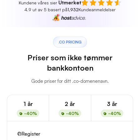
Utmerket
Kundene våres sier
4.9 ut av 5 basert på
1,932
Kundeanmeldelser
.CO PRICING
Priser som ikke tømmer
bankkontoen
Gode priser for ditt .co-domenenavn.
1 år
2 år
3 år
-40%
-40%
-40%
Register