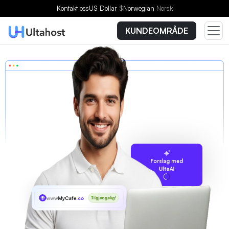
Kontakt oss
US Dollar
$
Norwegian
Norsk
KUNDEOMRÅDE
Forslag med
UltaAI
www
MyCafe
.co
Tilgjengelig!