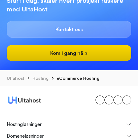
Start i dag, skaler hvert prosjekt raskere
med UltaHost
Kontakt oss
Kom i gang nå
Ultahost
Hosting
eCommerce Hosting
Hostingløsninger
Domeneløsninger