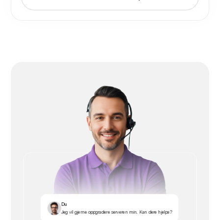
Du
Jeg vil gjerne oppgradere serveren min. Kan dere hjelpe?