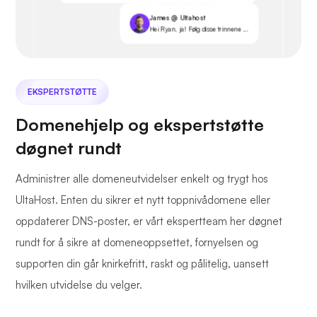
James @ Ultahost
Hei Ryan, ja! Følg disse trinnene ...
EKSPERTSTØTTE
Domenehjelp og ekspertstøtte
døgnet rundt
Administrer alle domeneutvidelser enkelt og trygt hos
UltaHost. Enten du sikrer et nytt toppnivådomene eller
oppdaterer DNS-poster, er vårt ekspertteam her døgnet
rundt for å sikre at domeneoppsettet, fornyelsen og
supporten din går knirkefritt, raskt og pålitelig, uansett
hvilken utvidelse du velger.