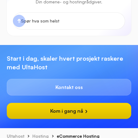
Din domene- og hostingrådgiver.
Start i dag, skaler hvert prosjekt raskere
med UltaHost
Kontakt oss
Kom i gang nå
Ultahost
Hosting
eCommerce Hosting