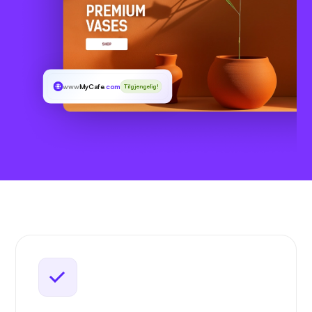
www
MyCafe
.com
Tilgjengelig!