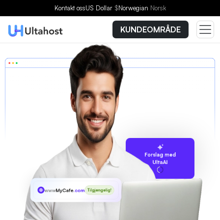
Kontakt oss
US Dollar
$
Norwegian
Norsk
KUNDEOMRÅDE
Forslag med
UltaAI
www
MyCafe
.com
Tilgjengelig!