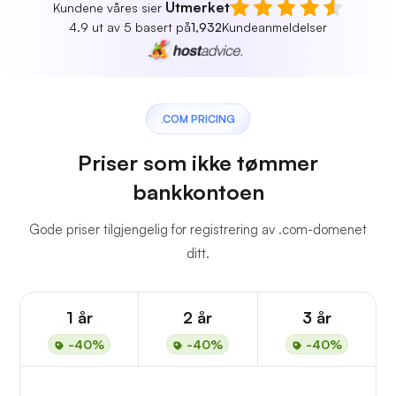
Utmerket
Kundene våres sier
4.9 ut av 5 basert på
1,932
Kundeanmeldelser
.COM PRICING
Priser som ikke tømmer
bankkontoen
Gode priser tilgjengelig for registrering av .com-domenet
ditt.
1 år
2 år
3 år
-40%
-40%
-40%