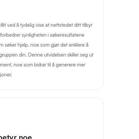
it ved å tydelig vise at nettstedet ditt tilbyr
t forbedrer synligheten i søkeresultatene
m søker hjelp, noe som gjør det enklere å
ruppen din. Denne utvidelsen skiller seg ut
ment, noe som bidrar til å generere mer
sjoner.
betyr noe