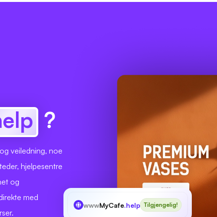
help
?
 og veiledning, noe
teder, hjelpesentre
het og
 direkte med
www
MyCafe
.help
Tilgjengelig!
ser.