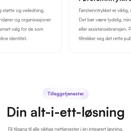
støtte og veiledning,
Førsteinntrykket er viktig
andører og organisasjoner
Det bør være tydelig, min
t smart valg for de som
eller assistansebransjen. 
line identitet.
tiltrekker seg det rette p
Tilleggstjenester
Din alt-i-ett-løsning
Få tilgang til alle viktige nettjenester i én integrert løsning.