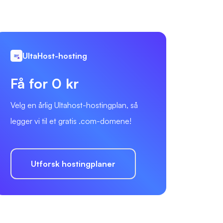
UltaHost-hosting
Få for 0 kr
Velg en årlig Ultahost-hostingplan, så
legger vi til et gratis .com-domene!
Utforsk hostingplaner