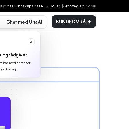
akt oss
Kunnskapsbase
US Dollar
$
Norwegian
Norsk
KUNDEOMRÅDE
Chat med UltaAI
tingrådgiver
 som har med domener
lige forslag.