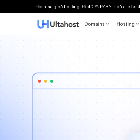
Flash-salg på hosting: Få 40 % RABATT på alle host
Domains
Hosting