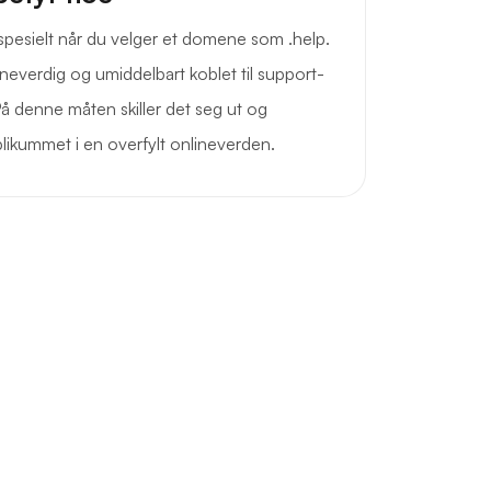
, spesielt når du velger et domene som .help.
neverdig og umiddelbart koblet til support-
På denne måten skiller det seg ut og
ublikummet i en overfylt onlineverden.