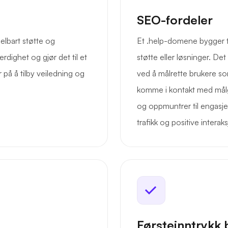
SEO-fordeler
elbart støtte og
Et .help-domene bygger till
dighet og gjør det til et
støtte eller løsninger. De
 på å tilby veiledning og
ved å målrette brukere so
komme i kontakt med målg
og oppmuntrer til engasje
trafikk og positive interak
Førsteinntrykk 