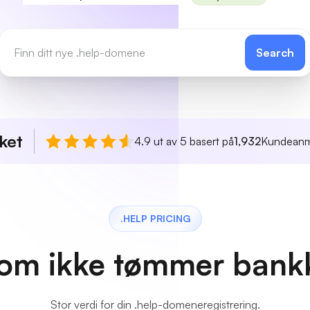
Search
ket
4.9 ut av 5 basert på
1,932
Kundeanm
.HELP PRICING
 som ikke tømmer bank
Stor verdi for din .help-domeneregistrering.