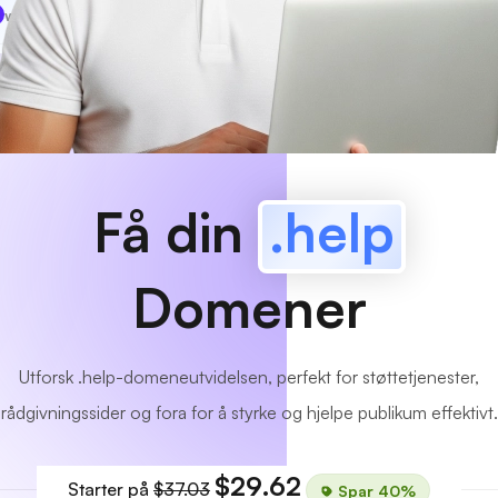
www
MyCafe
.help
Tilgjengelig!
Få din
.help
Domener
Utforsk .help-domeneutvidelsen, perfekt for støttetjenester,
rådgivningssider og fora for å styrke og hjelpe publikum effektivt.
$29.62
Starter på
$37.03
Spar 40%