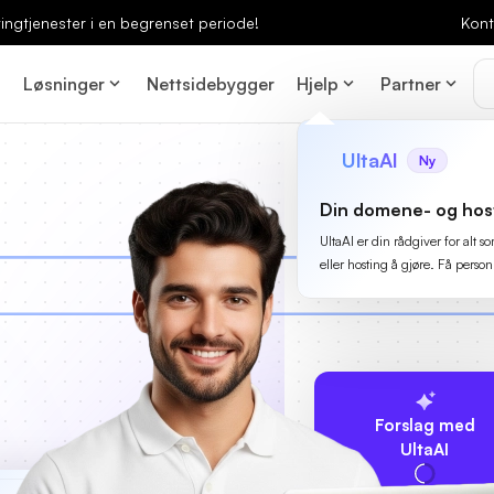
ingtjenester i en begrenset periode!
Kont
Løsninger
Nettsidebygger
Hjelp
Partner
UltaAI
Ny
Din domene- og hos
UltaAI er din rådgiver for alt
eller hosting å gjøre. Få person
Forslag med
UltaAI