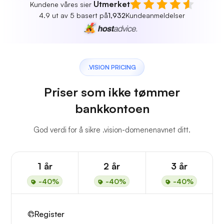
Utmerket
Kundene våres sier
4.9 ut av 5 basert på
1,932
Kundeanmeldelser
.VISION PRICING
Priser som ikke tømmer
bankkontoen
God verdi for å sikre .vision-domenenavnet ditt.
1 år
2 år
3 år
-40%
-40%
-40%
Register