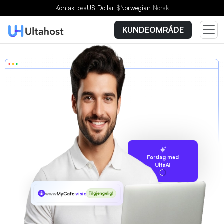
Kontakt oss
US Dollar
$
Norwegian
Norsk
KUNDEOMRÅDE
Forslag med
UltaAI
www
MyCafe
.vision
Tilgjengelig!