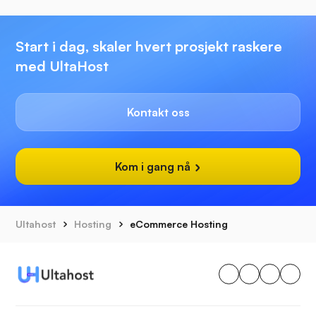
Start i dag, skaler hvert prosjekt raskere
med UltaHost
Kontakt oss
Kom i gang nå
Ultahost
Hosting
eCommerce Hosting