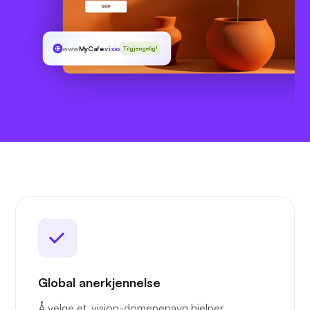
www
MyCafe
.vision
Tilgjengelig!
Global anerkjennelse
Å velge et .vision-domenenavn hjelper