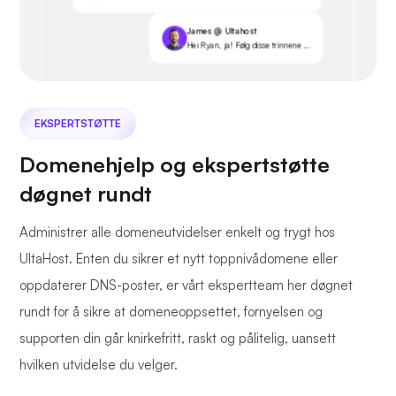
James @ Ultahost
Hei Ryan, ja! Følg disse trinnene ...
EKSPERTSTØTTE
Domenehjelp og ekspertstøtte
døgnet rundt
Administrer alle domeneutvidelser enkelt og trygt hos
UltaHost. Enten du sikrer et nytt toppnivådomene eller
oppdaterer DNS-poster, er vårt ekspertteam her døgnet
rundt for å sikre at domeneoppsettet, fornyelsen og
supporten din går knirkefritt, raskt og pålitelig, uansett
hvilken utvidelse du velger.