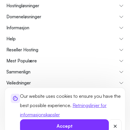
Hostingløsninger
Domeneløsninger
Informasjon
Help
Reseller Hosting
Mest Populære
Sammenlign
Veiledninger
Our website uses cookies to ensure you have the
Om oss
Avbestillings- og refusjonspolicy
Vilkår og betingelser
best possible experience.
Retningslinjer for
Personvernerklæring
Lovlig
Side kart
informasjonskapsler
©2026 UltaHost - Alle rettigheter forbeholdt
Accept