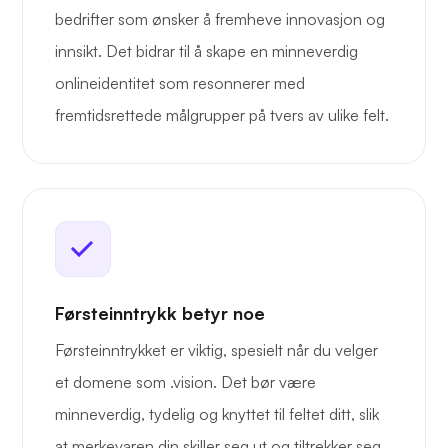
bedrifter som ønsker å fremheve innovasjon og
innsikt. Det bidrar til å skape en minneverdig
onlineidentitet som resonnerer med
fremtidsrettede målgrupper på tvers av ulike felt.
Førsteinntrykk betyr noe
Førsteinntrykket er viktig, spesielt når du velger
et domene som .vision. Det bør være
minneverdig, tydelig og knyttet til feltet ditt, slik
at merkevaren din skiller seg ut og tiltrekker seg