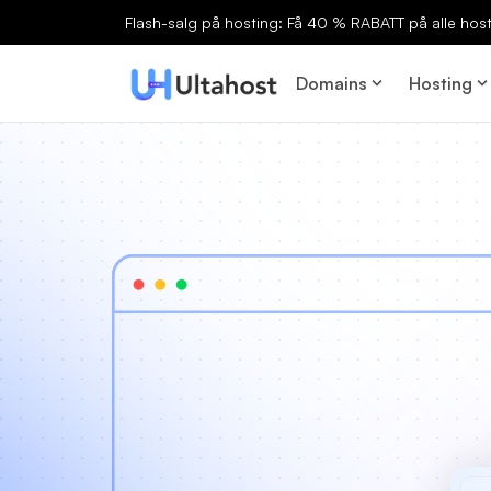
Flash-salg på hosting: Få 40 % RABATT på alle host
Domains
Hosting