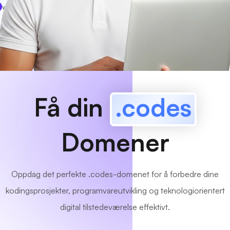
www
MyCafe
.codes
Tilgjengelig!
Få din
.codes
Domener
Oppdag det perfekte .codes-domenet for å forbedre dine
kodingsprosjekter, programvareutvikling og teknologiorientert
digital tilstedeværelse effektivt.