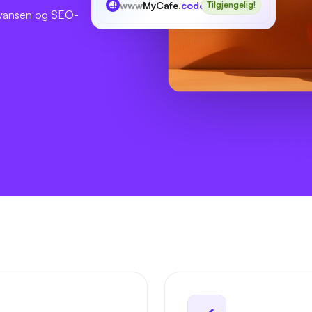
www
MyCafe
.codes
Tilgjengelig!
levansen og SEO-