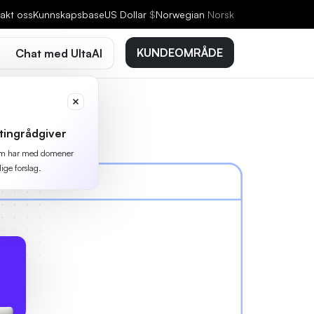
akt oss
Kunnskapsbase
US Dollar
$
Norwegian
Norsk
KUNDEOMRÅDE
Chat med UltaAI
tingrådgiver
 som har med domener
lige forslag.