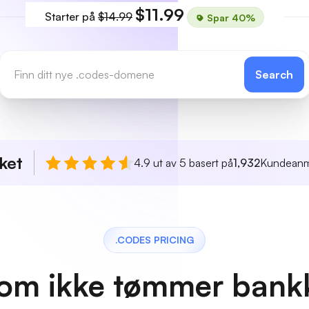
$11.99
Starter på
$14.99
Spar 40%
Search
ket
4.9 ut av 5 basert på
1,932
Kundeanm
.CODES PRICING
 som ikke tømmer bank