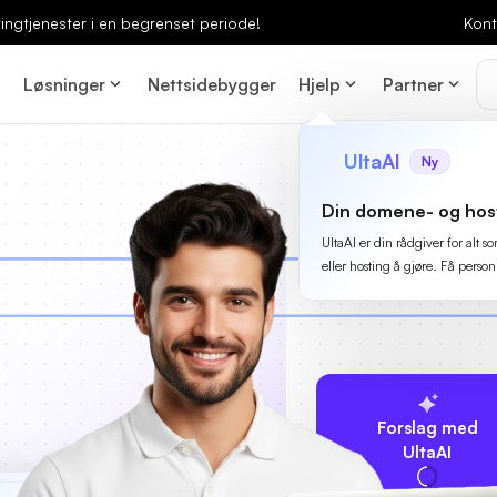
ingtjenester i en begrenset periode!
Kont
Løsninger
Nettsidebygger
Hjelp
Partner
UltaAI
Ny
Din domene- og hos
UltaAI er din rådgiver for alt
eller hosting å gjøre. Få person
Forslag med
UltaAI