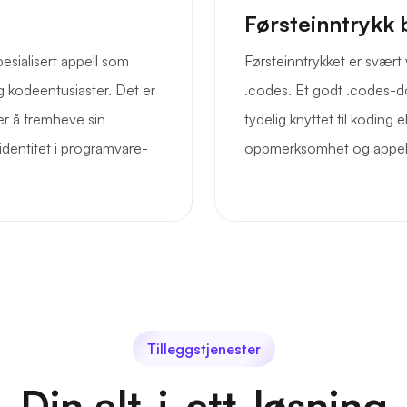
Førsteinntrykk 
esialisert appell som
Førsteinntrykket er svært 
 kodeentusiaster. Det er
.codes. Et godt .codes-
er å fremheve sin
tydelig knyttet til koding
identitet i programvare-
oppmerksomhet og appellere
Tilleggstjenester
Din alt-i-ett-løsning