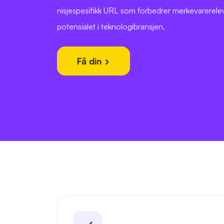
nisjespesifikk URL som forbedrer merkevarere
potensialet i teknologibransjen.
Få din