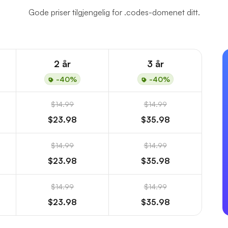
Gode priser tilgjengelig for .codes-domenet ditt.
2 år
3 år
-40%
-40%
$14.99
$14.99
$23.98
$35.98
$14.99
$14.99
$23.98
$35.98
$14.99
$14.99
$23.98
$35.98