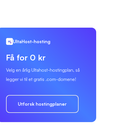
UltaHost-hosting
Få for 0 kr
Velg en årlig Ultahost-hostingplan, så
legger vi til et gratis .com-domene!
Utforsk hostingplaner