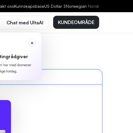
akt oss
Kunnskapsbase
US Dollar
$
Norwegian
Norsk
KUNDEOMRÅDE
Chat med UltaAI
tingrådgiver
 som har med domener
lige forslag.