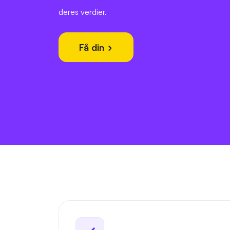
deres verdier.
Få din