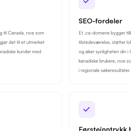
SEO-fordeler
ng til Canada, noe som
Et .ca-domene bygger till
jør det til et utmerket
tilstedeværelse, støtter l
kanadiske kunder med
og øker synligheten din i
kanadiske brukere, noe som
i regionale søkeresultater.
Førsteinntrykk 