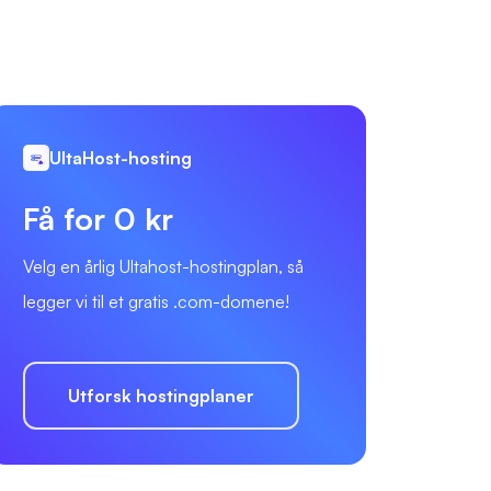
UltaHost-hosting
Få for 0 kr
Velg en årlig Ultahost-hostingplan, så
legger vi til et gratis .com-domene!
Utforsk hostingplaner