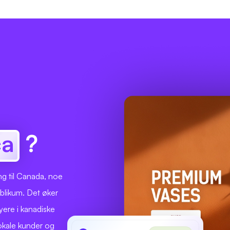
ca
?
ng til Canada, noe
ublikum. Det øker
øyere i kanadiske
 lokale kunder og