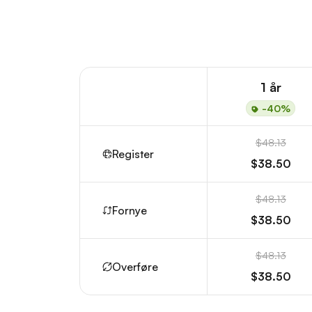
1 år
-40%
$48.13
Register
$38.50
$48.13
Fornye
$38.50
$48.13
Overføre
$38.50