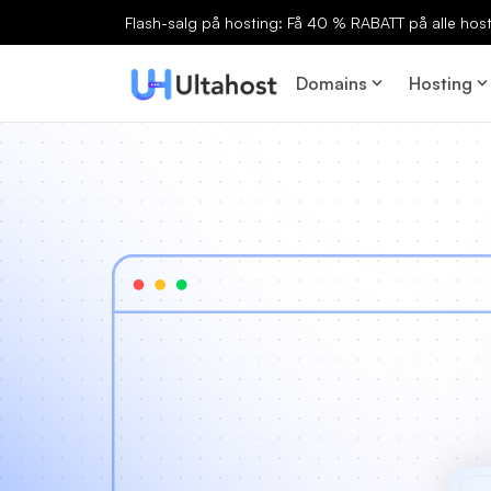
Flash-salg på hosting: Få 40 % RABATT på alle host
Domains
Hosting