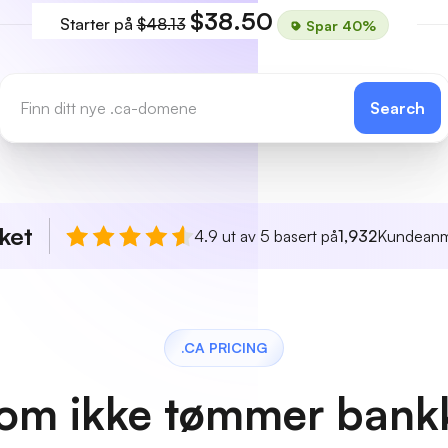
$38.50
Starter på
$48.13
Spar 40%
Search
ket
4.9 ut av 5 basert på
1,932
Kundeanm
.CA PRICING
 som ikke tømmer bank