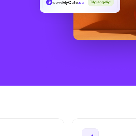
www
MyCafe
.ca
Tilgjengelig!