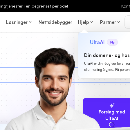
ingtjenester i en begrenset periode!
Kont
Løsninger
Nettsidebygger
Hjelp
Partner
UltaAI
Ny
Din domene- og hos
UltaAI er din rådgiver for alt
eller hosting å gjøre. Få person
Forslag med
UltaAI