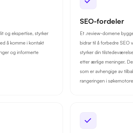
SEO-fordeler
it og ekspertise, styrker
Et .review-domene bygger t
med å komme i kontakt
bidrar til å forbedre SEO
nger og informerte
styrker din tilstedeværels
etter ærlige meninger. Det
som er avhengige av tilb
rangeringen i søkemotore