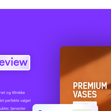
review
et og tiltrekke
et perfekte valget
kter, tjenester