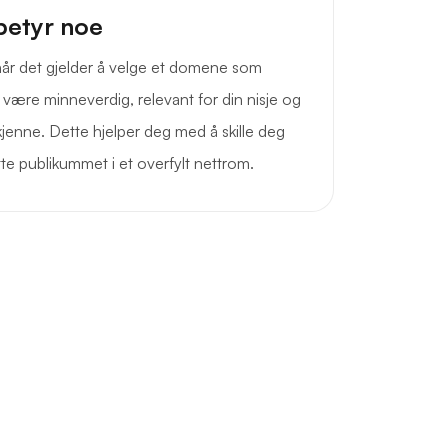
betyr noe
g når det gjelder å velge et domene som
 være minneverdig, relevant for din nisje og
kjenne. Dette hjelper deg med å skille deg
ette publikummet i et overfylt nettrom.