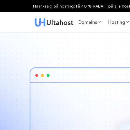
Flash-salg på hosting: Få 40 % RABATT på alle host
Domains
Hosting