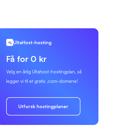
UltaHost-hosting
Få for 0 kr
Velg en årlig Ultahost-hostingplan, så
legger vi til et gratis .com-domene!
Utforsk hostingplaner