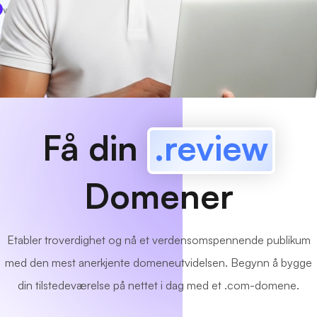
www
MyCafe
.review
Tilgjengelig!
Få din
.review
Domener
Etabler troverdighet og nå et verdensomspennende publikum
med den mest anerkjente domeneutvidelsen. Begynn å bygge
din tilstedeværelse på nettet i dag med et .com-domene.