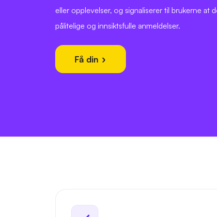
eller opplevelser, og signaliserer til brukerne at
pålitelige og innsiktsfulle anmeldelser.
Få din