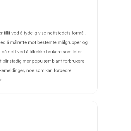
illit ved å tydelig vise nettstedets formål,
 ved å målrette mot bestemte målgrupper og
e på nett ved å tiltrekke brukere som leter
 blir stadig mer populært blant forbrukere
akemeldinger, noe som kan forbedre
r.