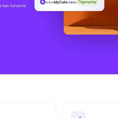
www
MyCafe
.review
Tilgjengelig!
 de kan forvente