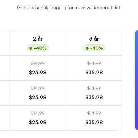
Gode priser tilgjengelig for .review-domenet ditt.
2 år
3 år
-40%
-40%
$14.99
$14.99
$23.98
$35.98
$14.99
$14.99
$23.98
$35.98
$14.99
$14.99
$23.98
$35.98