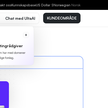
akt oss
Kunnskapsbase
US Dollar
$
Norwegian
Norsk
KUNDEOMRÅDE
Chat med UltaAI
tingrådgiver
 som har med domener
lige forslag.