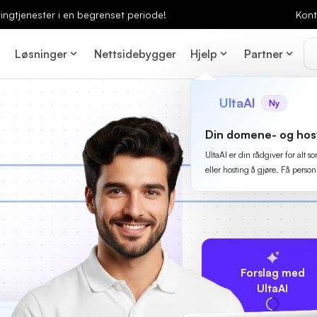
ingtjenester i en begrenset periode!
Kont
Løsninger
Nettsidebygger
Hjelp
Partner
UltaAI
Ny
Din domene- og hos
UltaAI er din rådgiver for alt
eller hosting å gjøre. Få person
Forslag med
UltaAI