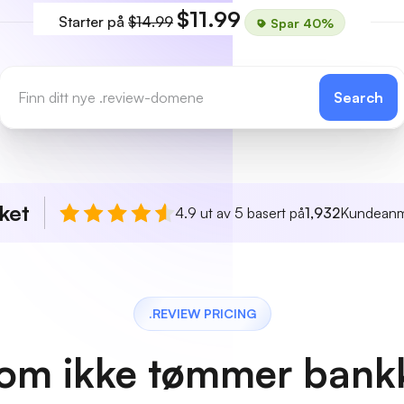
$11.99
Starter på
$14.99
Spar 40%
Search
ket
4.9 ut av 5 basert på
1,932
Kundeanm
.REVIEW PRICING
 som ikke tømmer bank