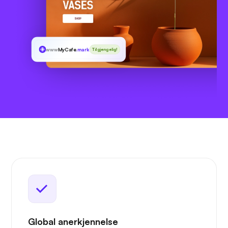
www
MyCafe
.markets
Tilgjengelig!
Global anerkjennelse