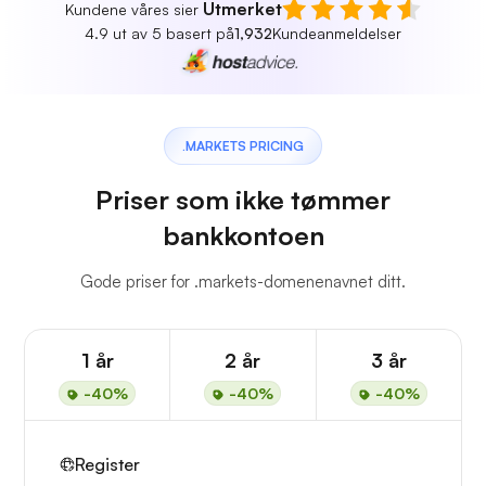
Utmerket
Kundene våres sier
4.9 ut av 5 basert på
1,932
Kundeanmeldelser
.MARKETS PRICING
Priser som ikke tømmer
bankkontoen
Gode priser for .markets-domenenavnet ditt.
1 år
2 år
3 år
-40%
-40%
-40%
Register