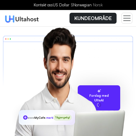
Kontakt oss
US Dollar
$
Norwegian
Norsk
KUNDEOMRÅDE
Forslag med
UltaAI
www
MyCafe
.markets
Tilgjengelig!