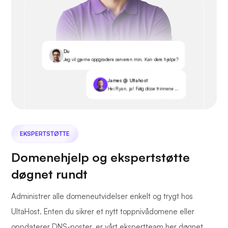
Du
Jeg vil gjerne oppgradere serveren min. Kan dere hjelpe?
James @ Ultahost
Hei Ryan, ja! Følg disse trinnene ...
EKSPERTSTØTTE
Domenehjelp og ekspertstøtte
døgnet rundt
Administrer alle domeneutvidelser enkelt og trygt hos
UltaHost. Enten du sikrer et nytt toppnivådomene eller
oppdaterer DNS-poster, er vårt ekspertteam her døgnet