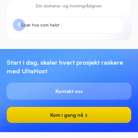
Din domene- og hostingrådgiver.
Start i dag, skaler hvert prosjekt raskere
med UltaHost
Kontakt oss
Kom i gang nå