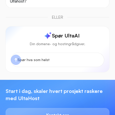
Ultahost?
ELLER
Spør UltaAI
Din domene- og hostingrådgiver.
Start i dag, skaler hvert prosjekt raskere
med UltaHost