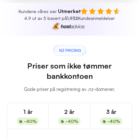
Utmerket
Kundene våres sier
4.9 ut av 5 basert på
1,932
Kundeanmeldelser
.NZ PRICING
Priser som ikke tømmer
bankkontoen
Gode priser på registrering av .nz-domener.
1 år
2 år
3 år
-40%
-40%
-40%