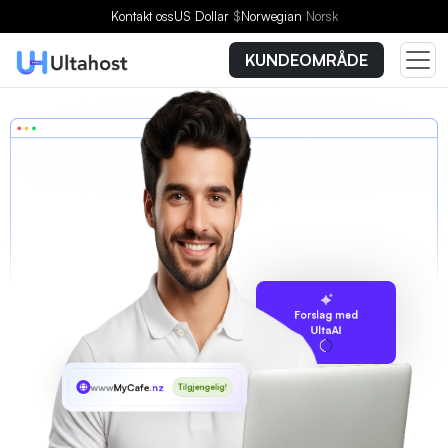
Kontakt oss
US Dollar
$
Norwegian
Norsk
KUNDEOMRÅDE
Forslag med
UltaAI
www
MyCafe
.nz
Tilgjengelig!