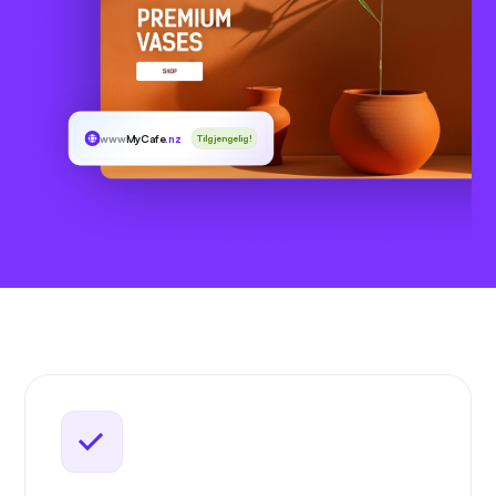
www
MyCafe
.nz
Tilgjengelig!