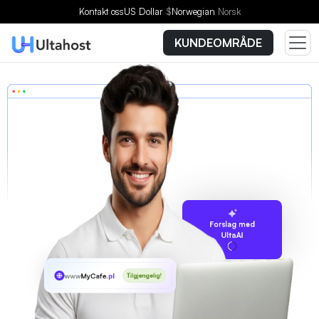
Kontakt oss
US Dollar
$
Norwegian
Norsk
KUNDEOMRÅDE
Forslag med
UltaAI
www
MyCafe
.pl
Tilgjengelig!