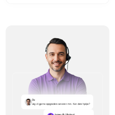
Du
Jeg vil gjerne oppgradere serveren min. Kan dere hjelpe?
James @ Ultahost