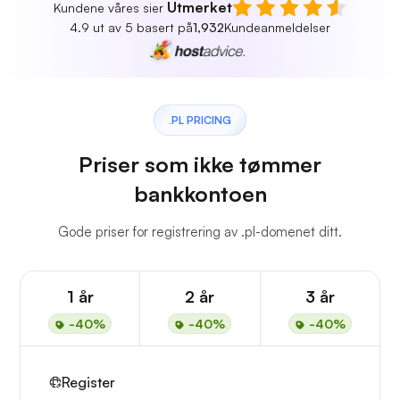
Utmerket
Kundene våres sier
4.9 ut av 5 basert på
1,932
Kundeanmeldelser
.PL PRICING
Priser som ikke tømmer
bankkontoen
Gode priser for registrering av .pl-domenet ditt.
1 år
2 år
3 år
-40%
-40%
-40%
Register