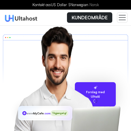
Kontakt oss
US Dollar
$
Norwegian
Norsk
KUNDEOMRÅDE
Forslag med
UltaAI
www
MyCafe
.com.hk
Tilgjengelig!