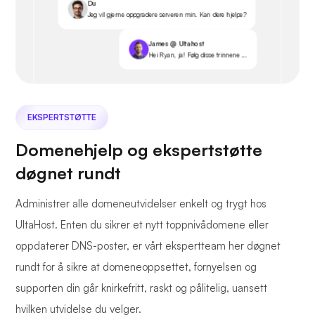
Du
Jeg vil gjerne oppgradere serveren min. Kan dere hjelpe?
James @ Ultahost
Hei Ryan, ja! Følg disse trinnene ...
EKSPERTSTØTTE
Domenehjelp og ekspertstøtte
døgnet rundt
Administrer alle domeneutvidelser enkelt og trygt hos
UltaHost. Enten du sikrer et nytt toppnivådomene eller
oppdaterer DNS-poster, er vårt ekspertteam her døgnet
rundt for å sikre at domeneoppsettet, fornyelsen og
supporten din går knirkefritt, raskt og pålitelig, uansett
hvilken utvidelse du velger.