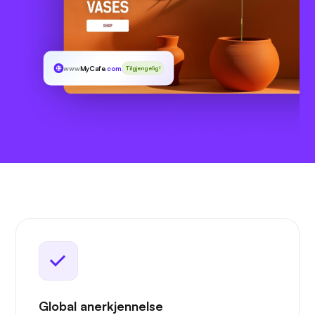
www
MyCafe
.com.hk
Tilgjengelig!
Global anerkjennelse