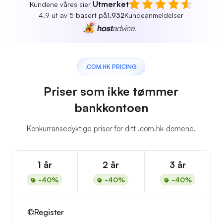
Utmerket
Kundene våres sier
4.9 ut av 5 basert på
1,932
Kundeanmeldelser
.COM.HK PRICING
Priser som ikke tømmer
bankkontoen
Konkurransedyktige priser for ditt .com.hk-domene.
1 år
2 år
3 år
-40%
-40%
-40%
Register