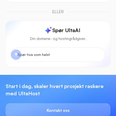
ELLER
Spør UltaAI
Din domene- og hostingrådgiver.
Start i dag, skaler hvert prosjekt raskere
med UltaHost
Kontakt oss