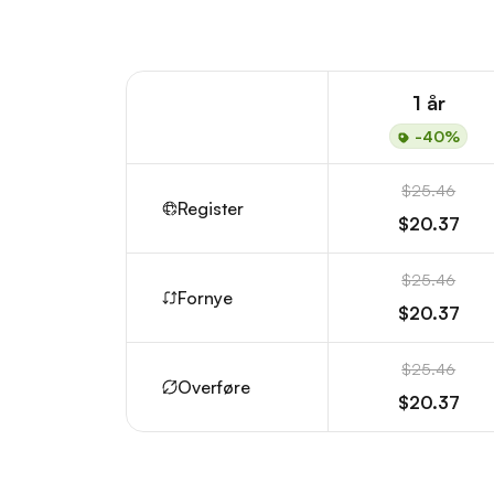
1 år
-40%
$25.46
Register
$20.37
$25.46
Fornye
$20.37
$25.46
Overføre
$20.37