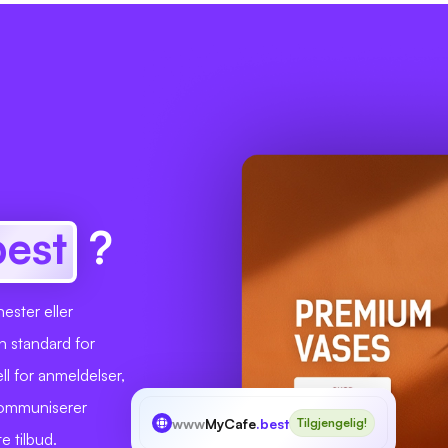
best
?
ester eller
n standard for
l for anmeldelser,
 kommuniserer
www
MyCafe
.best
Tilgjengelig!
te tilbud.