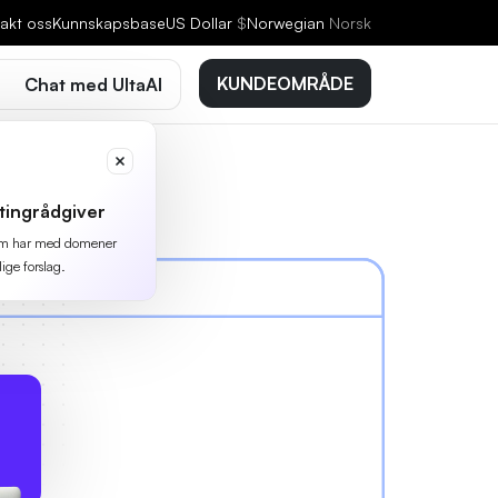
akt oss
Kunnskapsbase
US Dollar
$
Norwegian
Norsk
KUNDEOMRÅDE
Chat med UltaAI
tingrådgiver
 som har med domener
lige forslag.