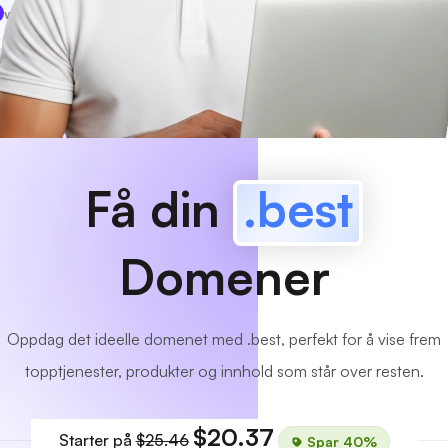
www
MyCafe
.best
Tilgjengelig!
Få din
.best
Domener
Oppdag det ideelle domenet med .best, perfekt for å vise frem
topptjenester, produkter og innhold som står over resten.
$20.37
Starter på
$25.46
Spar 40%