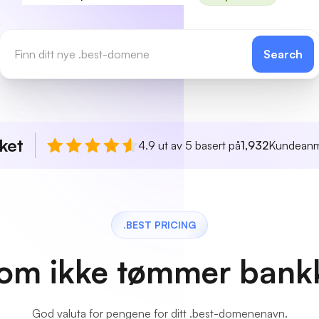
Search
ket
4.9 ut av 5 basert på
1,932
Kundeanm
.BEST PRICING
 som ikke tømmer bank
God valuta for pengene for ditt .best-domenenavn.