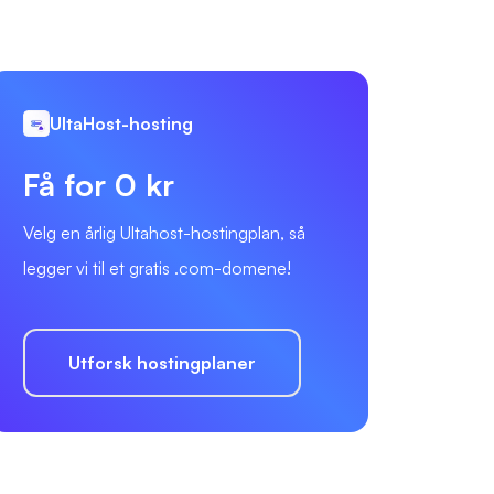
UltaHost-hosting
Få for 0 kr
Velg en årlig Ultahost-hostingplan, så
legger vi til et gratis .com-domene!
Utforsk hostingplaner