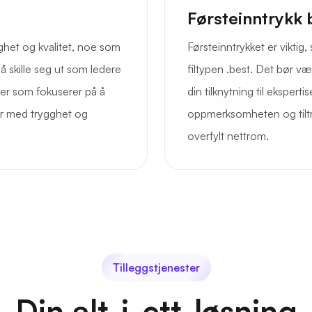
Førsteinntrykk 
ghet og kvalitet, noe som
Førsteinntrykket er viktig
å skille seg ut som ledere
filtypen .best. Det bør v
ifter som fokuserer på å
din tilknytning til ekspert
ter med trygghet og
oppmerksomheten og tiltr
overfylt nettrom.
Tilleggstjenester
Din alt-i-ett-løsning