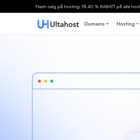
Flash-salg på hosting: Få 40 % RABATT på alle host
Domains
Hosting