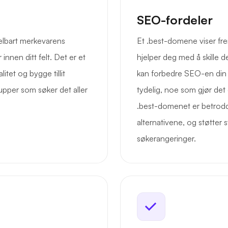
SEO-fordeler
elbart merkevarens
Et .best-domene viser fr
 innen ditt felt. Det er et
hjelper deg med å skille de
itet og bygge tillit
kan forbedre SEO-en din v
pper som søker det aller
tydelig, noe som gjør det 
.best-domenet er betrodd
alternativene, og støtter
søkerangeringer.