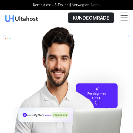
Kontakt oss
US Dollar
$
Norwegian
Norsk
KUNDEOMRÅDE
Forslag med
UltaAI
www
MyCafe
.college
Tilgjengelig!