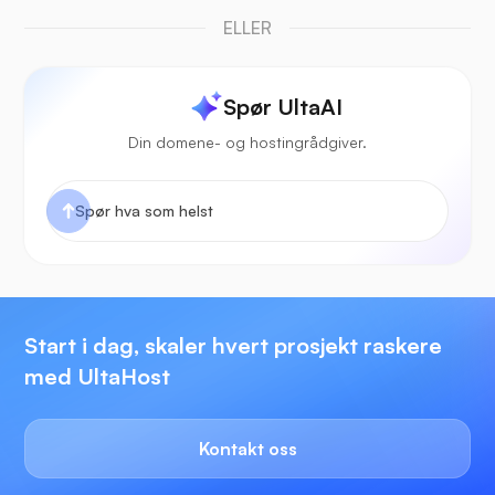
ELLER
Spør UltaAI
Din domene- og hostingrådgiver.
Start i dag, skaler hvert prosjekt raskere
med UltaHost
Kontakt oss