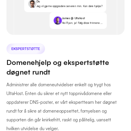
Du
Jeg vil gjerne oppgradere serveren min. Kan dere hjelpe?
James @ Ultahost
Hei Ryan, ja! Følg disse trinnene ...
EKSPERTSTØTTE
Domenehjelp og ekspertstøtte
døgnet rundt
Administrer alle domeneutvidelser enkelt og trygt hos
UltaHost. Enten du sikrer et nytt toppnivådomene eller
oppdaterer DNS-poster, er vårt ekspertteam her døgnet
rundt for å sikre at domeneoppsettet, fornyelsen og
supporten din går knirkefritt, raskt og pålitelig, uansett
hvilken utvidelse du velger.