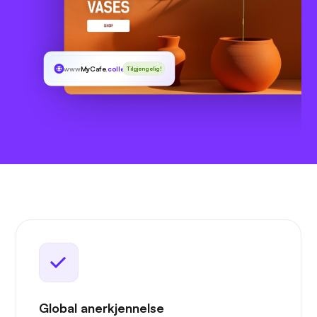
www
MyCafe
.college
Tilgjengelig!
Global anerkjennelse