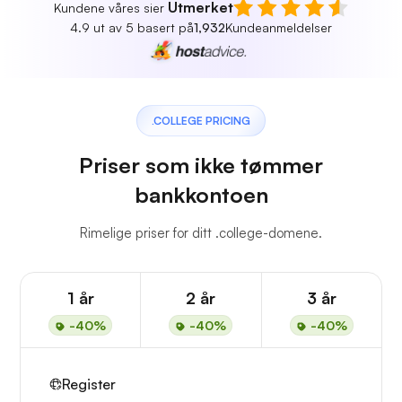
Utmerket
Kundene våres sier
4.9 ut av 5 basert på
1,932
Kundeanmeldelser
.COLLEGE PRICING
Priser som ikke tømmer
bankkontoen
Rimelige priser for ditt .college-domene.
1 år
2 år
3 år
-40%
-40%
-40%
Register