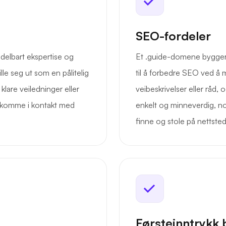
SEO-fordeler
delbart ekspertise og
Et .guide-domene bygger til
lle seg ut som en pålitelig
til å forbedre SEO ved å m
 klare veiledninger eller
veibeskrivelser eller råd, 
 å komme i kontakt med
enkelt og minneverdig, n
finne og stole på nettstede
Førsteinntrykk 