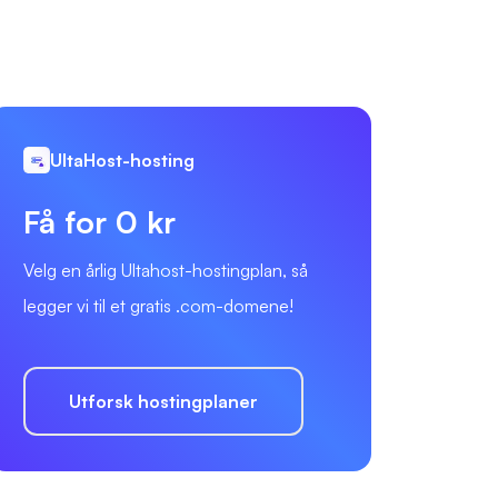
UltaHost-hosting
Få for 0 kr
Velg en årlig Ultahost-hostingplan, så
legger vi til et gratis .com-domene!
Utforsk hostingplaner