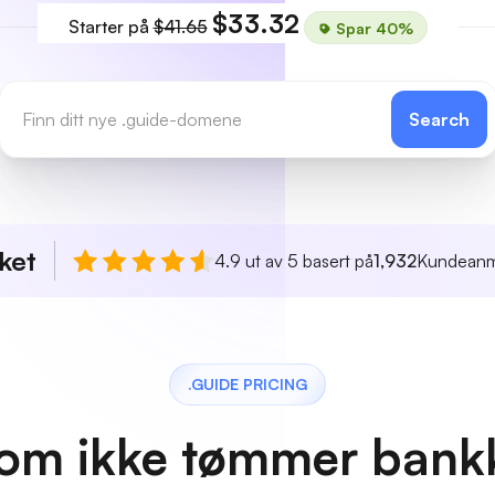
$33.32
Starter på
$41.65
Spar 40%
Search
ket
4.9 ut av 5 basert på
1,932
Kundeanm
.GUIDE PRICING
 som ikke tømmer bank