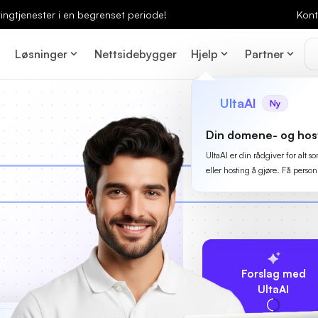
ingtjenester i en begrenset periode!
Kont
Løsninger
Nettsidebygger
Hjelp
Partner
UltaAI
Ny
Din domene- og hos
UltaAI er din rådgiver for alt
eller hosting å gjøre. Få person
Forslag med
UltaAI