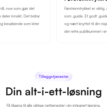
mål, noe som gjør det
Førsteinntrykket er viktig
deler innsikt. Det bidrar
som .guide. Et godt .gui
er seg besøkende som leter
og nært knyttet til din nisj
.
det rette publikummet i e
Tilleggstjenester
Din alt-i-ett-løsning
Få tilgang til alle viktige nettjenester i én integrert løsning.