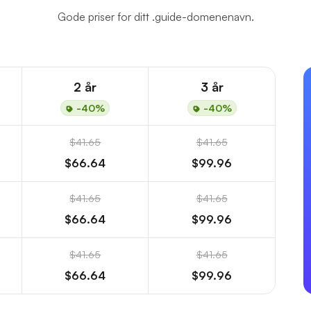
Gode priser for ditt .guide-domenenavn.
2 år
3 år
-40%
-40%
$41.65
$41.65
$66.64
$99.96
$41.65
$41.65
$66.64
$99.96
$41.65
$41.65
$66.64
$99.96