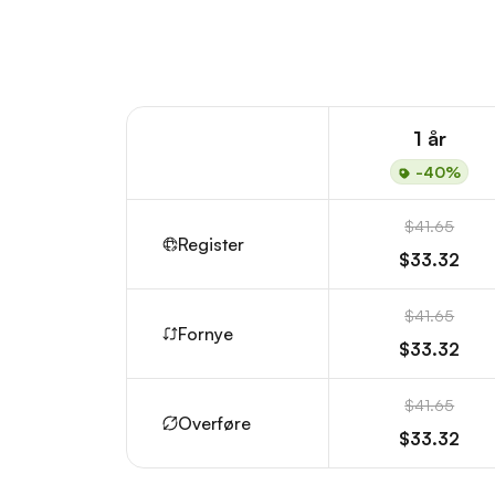
1 år
-40%
$41.65
Register
$33.32
$41.65
Fornye
$33.32
$41.65
Overføre
$33.32