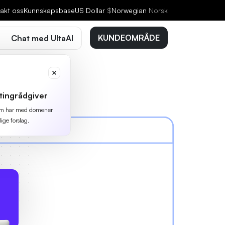
akt oss
Kunnskapsbase
US Dollar
$
Norwegian
Norsk
KUNDEOMRÅDE
Chat med UltaAI
tingrådgiver
 som har med domener
lige forslag.