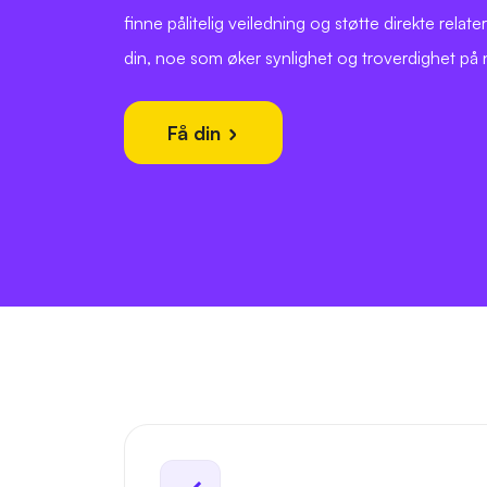
finne pålitelig veiledning og støtte direkte relater
din, noe som øker synlighet og troverdighet på 
Få din