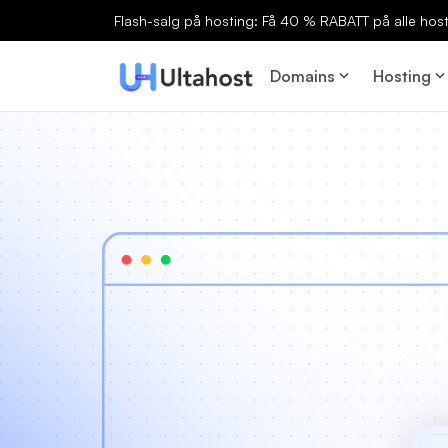
Flash-salg på hosting: Få 40 % RABATT på alle host
Domains
Hosting