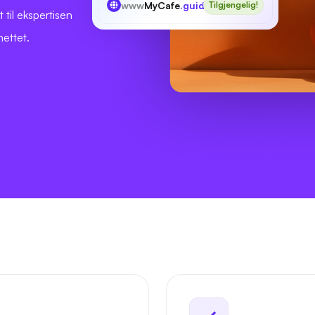
www
MyCafe
.guide
Tilgjengelig!
t til ekspertisen
nettet.