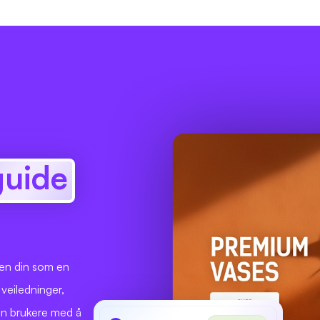
guide
len din som en
r veiledninger,
en brukere med å