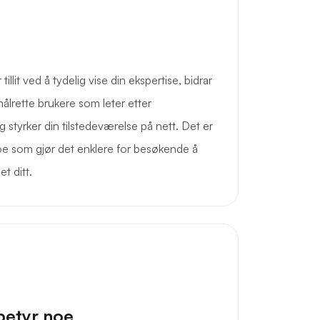
lit ved å tydelig vise din ekspertise, bidrar
ålrette brukere som leter etter
og styrker din tilstedeværelse på nett. Det er
oe som gjør det enklere for besøkende å
t ditt.
betyr noe