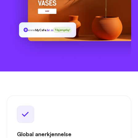
www
MyCafe
.br.com
Tilgjengelig!
Global anerkjennelse