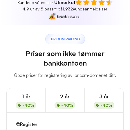
Utmerket
Kundene våres sier
4.9 ut av 5 basert på
1,932
Kundeanmeldelser
.BR.COM PRICING
Priser som ikke tømmer
bankkontoen
Gode priser for registrering av .br.com-domenet ditt.
1 år
2 år
3 år
-40%
-40%
-40%
Register