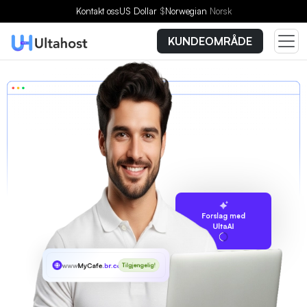
Kontakt oss
US Dollar
$
Norwegian
Norsk
KUNDEOMRÅDE
Forslag med
UltaAI
www
MyCafe
.br.com
Tilgjengelig!