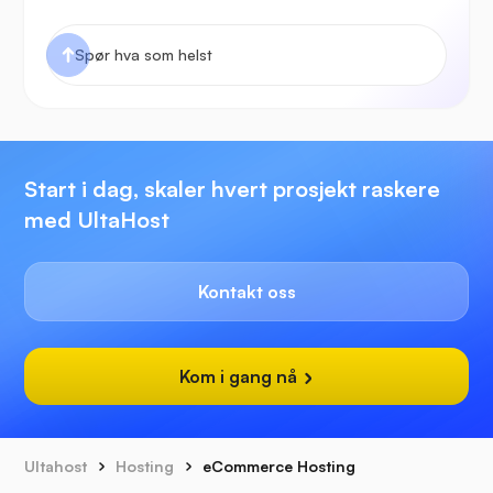
Start i dag, skaler hvert prosjekt raskere
med UltaHost
Kontakt oss
Kom i gang nå
Ultahost
Hosting
eCommerce Hosting