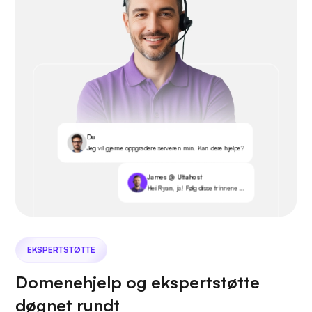
Du
Jeg vil gjerne oppgradere serveren min. Kan dere hjelpe?
James @ Ultahost
Hei Ryan, ja! Følg disse trinnene ...
EKSPERTSTØTTE
Domenehjelp og ekspertstøtte
døgnet rundt