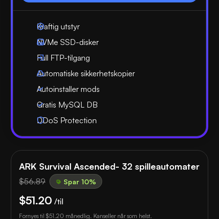
Kraftig utstyr
NVMe SSD-disker
Full FTP-tilgang
Automatiske sikkerhetskopier
Autoinstaller mods
Gratis MySQL DB
DDoS Protection
ARK Survival Ascended- 32 spilleautomater
$56.89
Spar 10%
$51.20
/til
Fornyes til
$51.20
månedlig. Kanseller når som helst.