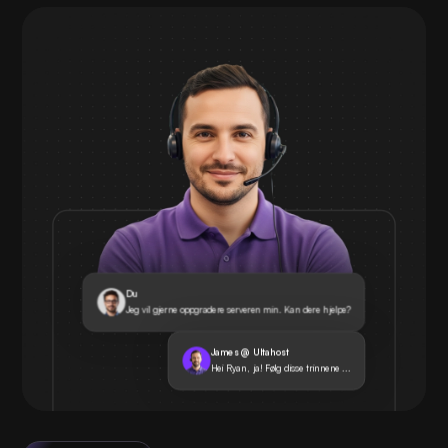
Du
Jeg vil gjerne oppgradere serveren min. Kan dere hjelpe?
James @ Ultahost
Hei Ryan, ja! Følg disse trinnene ...