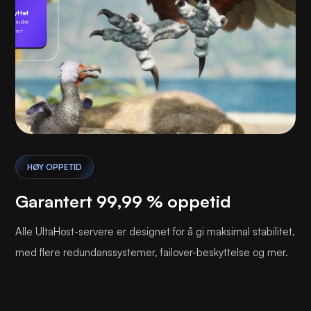
Beskyttet
Ingen trusler
funnet
Spiller
HØY OPPETID
Garantert 99,99 % oppetid
Alle UltaHost-servere er designet for å gi maksimal stabilitet,
med flere redundanssystemer, failover-beskyttelse og mer.