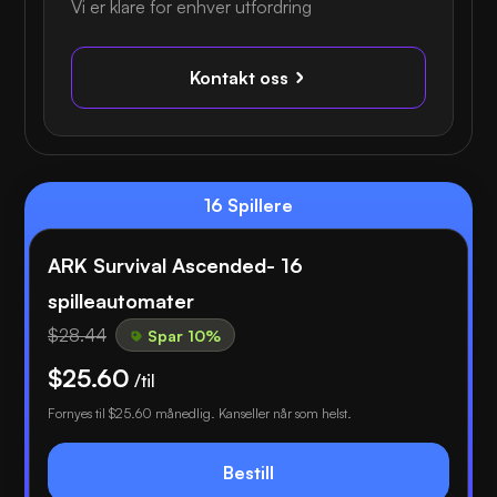
Vi er klare for enhver utfordring
Kontakt oss
16 Spillere
ARK Survival Ascended- 16
spilleautomater
$28.44
Spar 10%
$25.60
/til
Fornyes til
$25.60
månedlig. Kanseller når som helst.
Bestill