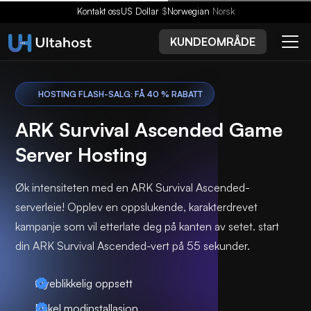
Kontakt oss
US Dollar
$
Norwegian
Norsk
KUNDEOMRÅDE
HOSTING FLASH-SALG: FÅ 40 % RABATT
ARK Survival Ascended Game
Server Hosting
Øk intensiteten med en ARK Survival Ascended-
serverleie! Opplev en oppslukende, karakterdrevet
kampanje som vil etterlate deg på kanten av setet. start
din ARK Survival Ascended-vert på 55 sekunder.
Øyeblikkelig oppsett
Enkel modinstallasjon