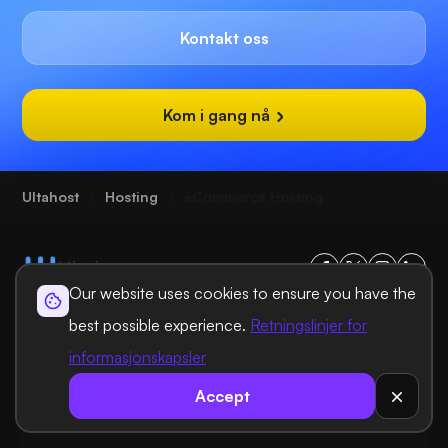
Kontakt oss
Kom i gang nå
Ultahost
Hosting
eCommerce Hosting
Our website uses cookies to ensure you have the
best possible experience.
Retningslinjer for
Hostingløsninger
informasjonskapsler
Domeneløsninger
Accept
Informasjon