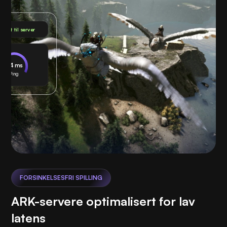
oblet til server
24 ms
Ping
FORSINKELSESFRI SPILLING
ARK-servere optimalisert for lav
latens