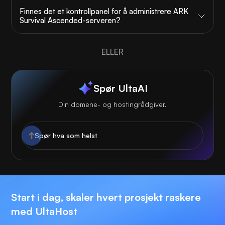
Finnes det et kontrollpanel for å administrere ARK
Survival Ascended-serveren?
ELLER
Spør UltaAI
Din domene- og hostingrådgiver.
Start i dag, skaler hvert prosjekt raskere
med UltaHost