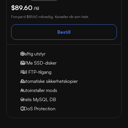
$89.60
/til
Fornyes til
$89.60
månedlig. Kanseller når som helst.
Bestill
Kraftig utstyr
NVMe SSD-disker
Full FTP-tilgang
Automatiske sikkerhetskopier
Autoinstaller mods
Gratis MySQL DB
DDoS Protection