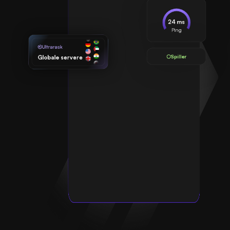
24 ms
Ping
Ultrarask
Spiller
Globale servere