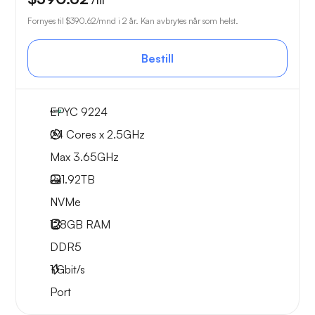
/til
Fornyes til
$390.62
/mnd i 2 år. Kan avbrytes når som helst.
Bestill
EPYC 9224
24 Cores x 2.5GHz
Max 3.65GHz
2x
1.92TB
NVMe
128GB
RAM
DDR5
1
Gbit/s
Port