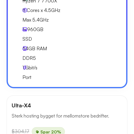
Ryzen 7 7700X
8 Cores x 4.5GHz
Max 5.4GHz
1x
960GB
SSD
64GB
RAM
DDR5
1
Gbit/s
Port
Ulta-X4
Sterk hosting bygget for mellomstore bedrifter.
$304.17
Spar 20%