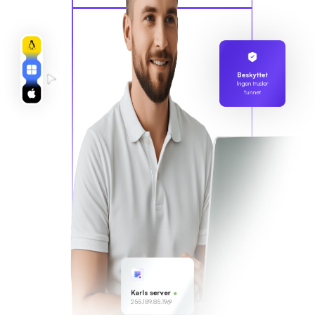
Beskyttet
Ingen trusler
funnet
Karls server
255.189.85.19