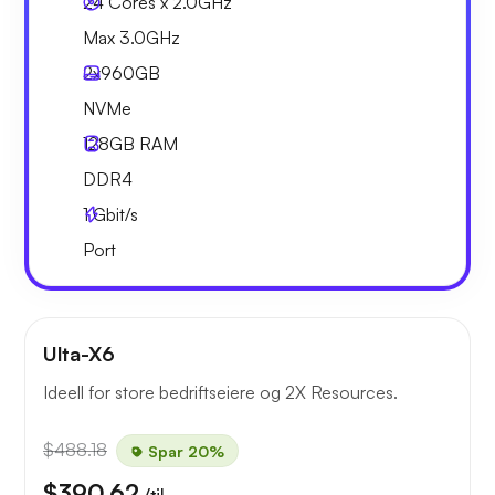
24 Cores x 2.0GHz
Max 3.0GHz
2x
960GB
NVMe
128GB
RAM
DDR4
1
Gbit/s
Port
Ulta-X6
Ideell for store bedriftseiere og 2X Resources.
$488.18
Spar 20%
$390.62