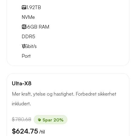
2x
1.92TB
NVMe
256GB
RAM
DDR5
1
Gbit/s
Port
Ulta-X8
Mer kraft, ytelse og hastighet. Forbedret sikkerhet
inkludert.
$780.68
Spar 20%
$624.75
/til