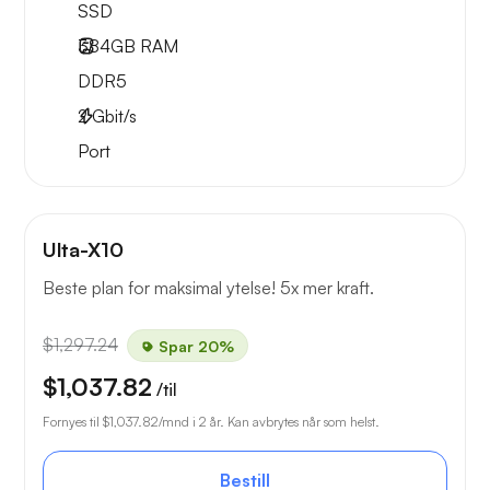
SSD
384GB
RAM
DDR5
2
Gbit/s
Port
Ulta-X10
Beste plan for maksimal ytelse! 5x mer kraft.
$1,297.24
Spar 20%
$1,037.82
/til
Fornyes til
$1,037.82
/mnd i 2 år. Kan avbrytes når som helst.
Bestill