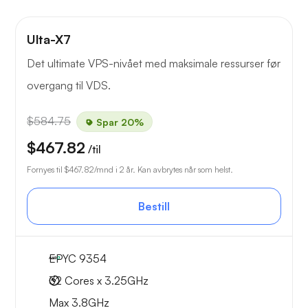
Ulta-X7
Det ultimate VPS-nivået med maksimale ressurser før
overgang til VDS.
$584.75
Spar 20%
$467.82
/til
Fornyes til
$467.82
/mnd i 2 år. Kan avbrytes når som helst.
Bestill
EPYC 9354
32 Cores x 3.25GHz
Max 3.8GHz