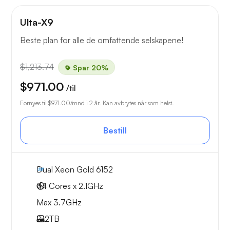
Ulta-X9
Beste plan for alle de omfattende selskapene!
$1,213.74
Spar 20%
$971.00
/til
Fornyes til
$971.00
/mnd i 2 år. Kan avbrytes når som helst.
Bestill
Dual Xeon Gold 6152
44 Cores x 2.1GHz
Max 3.7GHz
2x
2TB