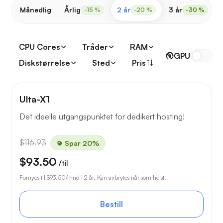
Månedlig
Årlig
2 år
3 år
-15 %
-20 %
-30 %
CPU Cores
Tråder
RAM
GPU
Diskstørrelse
Sted
Pris
Ulta-X1
Det ideelle utgangspunktet for dedikert hosting!
$116.93
Spar 20%
$93.50
/til
Fornyes til
$93.50
/mnd i 2 år. Kan avbrytes når som helst.
Bestill