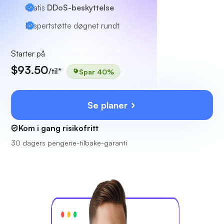
Gratis
DDoS-beskyttelse
Ekspertstøtte
døgnet rundt
Starter på
$93.50
/til*
Spar 40%
Se planer
Kom i gang risikofritt
30 dagers pengene-tilbake-garanti