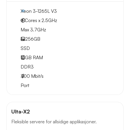
Xeon 3-1265L V3
4 Cores x 2.5GHz
Max 3.7GHz
1x
256GB
SSD
16GB
RAM
DDR3
300
Mbit/s
Port
Ulta-X2
Fleksible servere for allsidige applikasjoner.