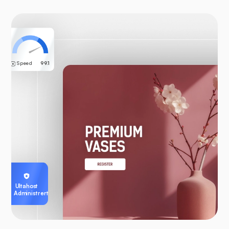
Speed
99.1
Ultahost
Administrert