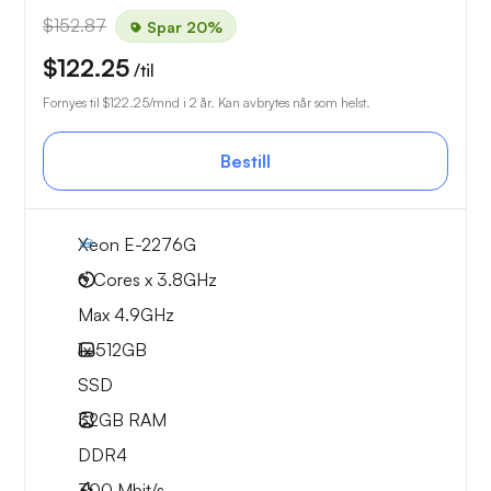
$152.87
Spar 20%
$122.25
/til
Fornyes til
$122.25
/mnd i 2 år. Kan avbrytes når som helst.
Bestill
Xeon E-2276G
6 Cores x 3.8GHz
Max 4.9GHz
1x
512GB
SSD
32GB
RAM
DDR4
300
Mbit/s