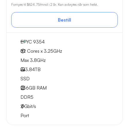
Fornyes til
$624.75
/mnd i 2 år. Kan avbrytes når som helst.
Bestill
EPYC 9354
32 Cores x 3.25GHz
Max 3.8GHz
2x
3.84TB
SSD
256GB
RAM
DDR5
2
Gbit/s
Port