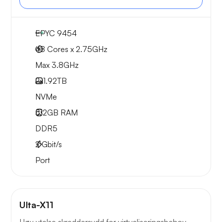
EPYC 9454
48 Cores x 2.75GHz
Max 3.8GHz
2x
1.92TB
NVMe
512GB
RAM
DDR5
2
Gbit/s
Port
Ulta-X11