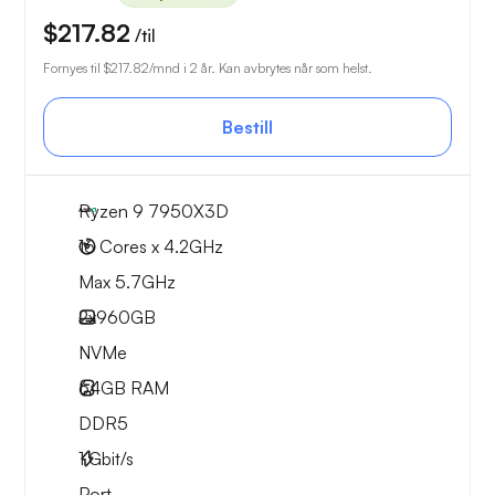
$217.82
/til
Fornyes til
$217.82
/mnd i 2 år. Kan avbrytes når som helst.
Bestill
Ryzen 9 7950X3D
16 Cores x 4.2GHz
Max 5.7GHz
2x
960GB
NVMe
64GB
RAM
DDR5
1
Gbit/s
Port