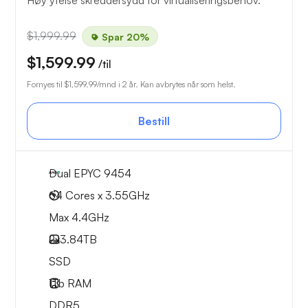
Høy ytelse skreddersydd for virtualiseringsbehov.
$1,999.99
Spar 20%
$1,599.99
/til
Fornyes til
$1,599.99
/mnd i 2 år. Kan avbrytes når som helst.
Bestill
Dual EPYC 9454
64 Cores x 3.55GHz
Max 4.4GHz
2x
3.84TB
SSD
1Tb
RAM
DDR5