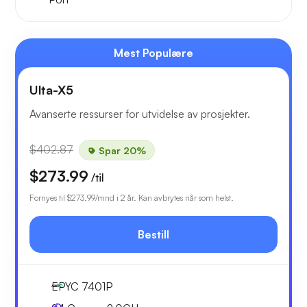
Mest Populære
Ulta-X5
Avanserte ressurser for utvidelse av prosjekter.
$402.87
Spar 20%
$273.99
/til
Fornyes til
$273.99
/mnd i 2 år. Kan avbrytes når som helst.
Bestill
EPYC 7401P