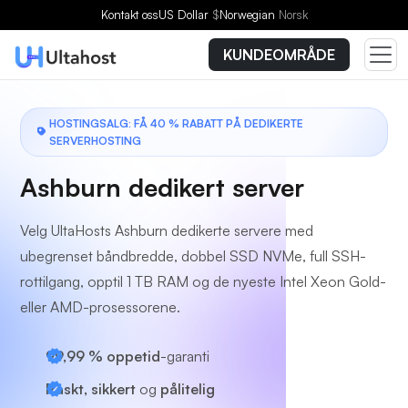
Velg en plan
Kontakt oss
US Dollar
$
Norwegian
Norsk
KUNDEOMRÅDE
HOSTINGSALG: FÅ 40 % RABATT PÅ DEDIKERTE
SERVERHOSTING
Ashburn dedikert server
Velg UltaHosts Ashburn dedikerte servere med
ubegrenset båndbredde, dobbel SSD NVMe, full SSH-
rottilgang, opptil 1 TB RAM og de nyeste Intel Xeon Gold-
eller AMD-prosessorene.
99,99 % oppetid
-garanti
Raskt, sikkert
og
pålitelig