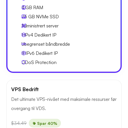
4 GB
RAM
75 GB
NVMe SSD
Administrert server
1 IPv4
Dedikert IP
Ubegrenset
båndbredde
8 IPv6
Dedikert IP
DDoS Protection
VPS Bedrift
Det ultimate VPS-nivået med maksimale ressurser før
overgang til VDS.
$34.49
Spar 40%