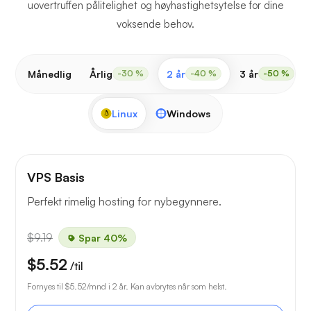
uovertruffen pålitelighet og høyhastighetsytelse for dine
voksende behov.
Månedlig
Årlig
2 år
3 år
-30 %
-40 %
-50 %
Linux
Windows
VPS Basis
Perfekt rimelig hosting for nybegynnere.
$9.19
Spar 40%
$5.52
/til
Fornyes til
$5.52
/mnd i 2 år. Kan avbrytes når som helst.