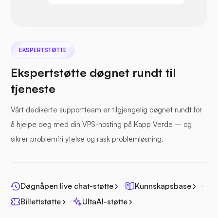
Nextcloud
EKSPERTSTØTTE
Ekspertstøtte døgnet rundt til
tjeneste
Sjøfil
Vårt dedikerte supportteam er tilgjengelig døgnet rundt for
å hjelpe deg med din VPS-hosting på Kapp Verde – og
sikrer problemfri ytelse og rask problemløsning.
Fotoprisme
Døgnåpen live chat-støtte
Kunnskapsbase
Billettstøtte
UltaAI-støtte