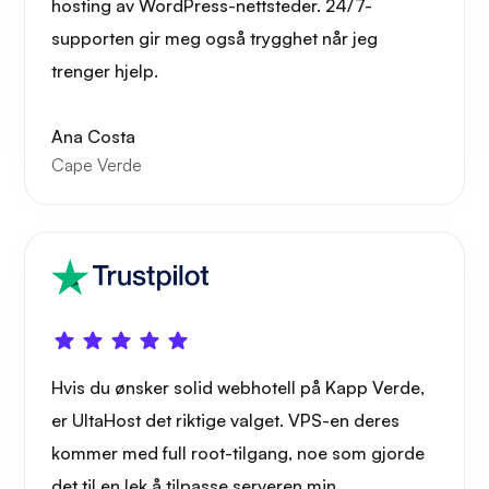
hosting av WordPress-nettsteder. 24/7-
supporten gir meg også trygghet når jeg
trenger hjelp.
Bæremann
Ana Costa
Cape Verde
Grafana
Hvis du ønsker solid webhotell på Kapp Verde,
er UltaHost det riktige valget. VPS-en deres
kommer med full root-tilgang, noe som gjorde
det til en lek å tilpasse serveren min.