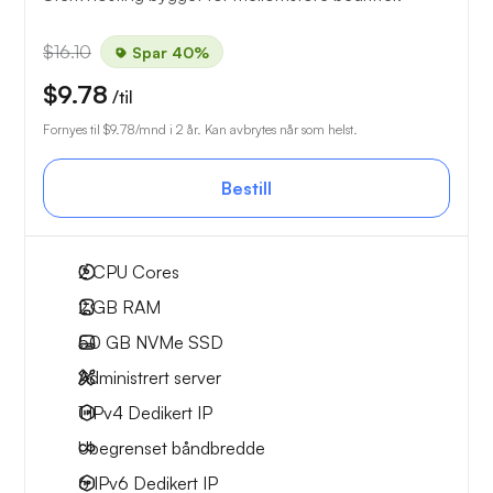
$16.10
Spar 40%
$9.78
/til
Fornyes til
$9.78
/mnd i 2 år. Kan avbrytes når som helst.
Bestill
2
CPU Cores
2 GB
RAM
50 GB
NVMe SSD
Administrert server
1 IPv4
Dedikert IP
Ubegrenset
båndbredde
6 IPv6
Dedikert IP