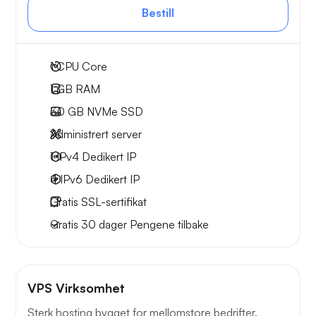
Bestill
1
CPU Core
1 GB
RAM
30 GB
NVMe SSD
Administrert server
1 IPv4
Dedikert IP
4 IPv6
Dedikert IP
Gratis
SSL-sertifikat
Gratis
30 dager
Pengene tilbake
VPS Virksomhet
Sterk hosting bygget for mellomstore bedrifter.