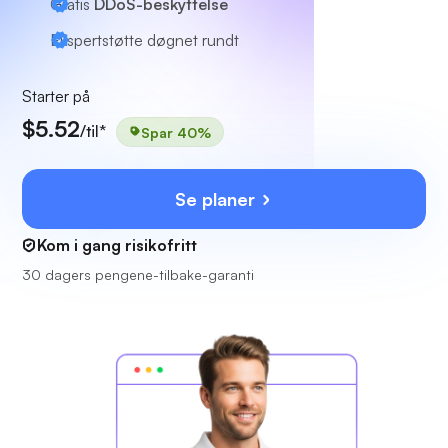
Gratis
DDoS-beskyttelse
Ekspertstøtte
døgnet rundt
Starter på
$5.52
/til*
Spar 40%
Se planer
Kom i gang risikofritt
30 dagers pengene-tilbake-garanti