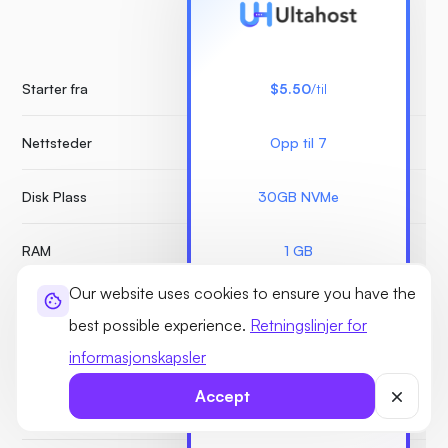
Starter fra
$5.50
/til
Nettsteder
Opp til 7
Ube
Disk Plass
30GB NVMe
RAM
1 GB
Our website uses cookies to ensure you have the
Månedlig båndbredde
Umålt
best possible experience.
Retningslinjer for
informasjonskapsler
Monrax Sikkerhet
Accept
Øyeblikksbilder
Ubegrenset