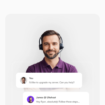
Drupal
Opencart
Prestashop