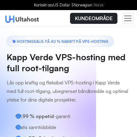
Velg en plan
Kontakt oss
US Dollar
$
Norwegian
Norsk
KUNDEOMRÅDE
HOSTINGSALG: FÅ 40 % RABATT PÅ VPS-HOSTING
Kapp Verde VPS-hosting med
full root-tilgang
Lås opp kraftig og fleksibel VPS-hosting i Kapp Verde
med full root-tilgang, ubegrenset båndbredde og optimal
ytelse for dine digitale prosjekter.
99,99 % oppetid
-garanti
Gratis sanntidsbilde