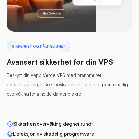
Laravel
Pterodactyl
SIKKERHET OG PÅLITELIGHET
Avansert sikkerhet for din VPS
Beskytt din Kapp Verde VPS med brannmurer i
bedriftsklassen, DDoS-beskyttelse i sanntid og kontinuerlig
Bufferpanel
overvåking for å holde dataene sikre.
Sikkerhetsovervåking døgnet rundt
WP-utvid
Deteksjon av skadelig programvare