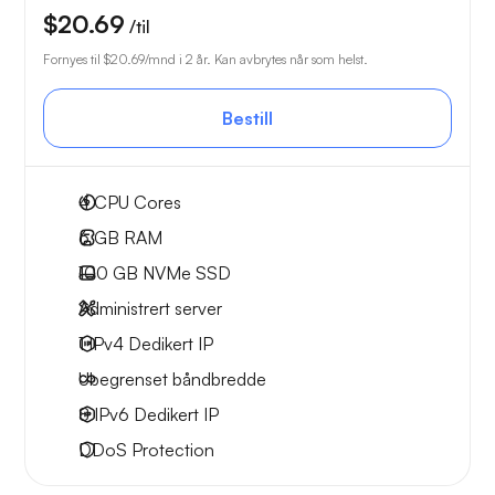
$20.69
/til
Fornyes til
$20.69
/mnd i 2 år. Kan avbrytes når som helst.
Bestill
4
CPU Cores
6 GB
RAM
100 GB
NVMe SSD
Administrert server
1 IPv4
Dedikert IP
Ubegrenset
båndbredde
8 IPv6
Dedikert IP
DDoS Protection