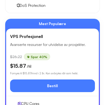
DDoS Protection
Mest Populære
VPS Profesjonell
Avanserte ressurser for utvidelse av prosjekter.
$26.22
Spar 40%
$15.87
/til
Fornyes til
$15.87
/mnd i 2 år. Kan avbrytes når som helst.
Bestill
3
CPU Cores