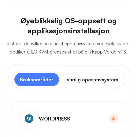
Øyeblikkelig OS-oppsett og
applikasjonsinstallasjon
Installer et hvilket som helst operativsystem ved hjelp av det
dedikerte ILO KVM-grensesnittet på din Kapp Verde VPS.
Bruksområder
Vanlig operativsystem
Ko
WORDPRESS