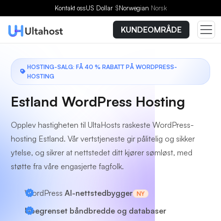
Velg en plan
Kontakt oss
US Dollar
$
Norwegian
Norsk
KUNDEOMRÅDE
HOSTING-SALG: FÅ 40 % RABATT PÅ WORDPRESS-
HOSTING
Estland WordPress Hosting
Opplev hastigheten til UltaHosts raskeste WordPress-
hosting Estland. Vår vertstjeneste gir pålitelig og sikker
ytelse, og sikrer at nettstedet ditt kjører sømløst, med
støtte fra våre engasjerte fagfolk.
WordPress
AI-nettstedbygger
NY
Ubegrenset båndbredde og databaser