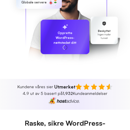
Globale servere
Beskyttet
Opprette
Ingen trusler
WordPress-
funnet
nettstedet ditt
Utmerket
Kundene våres sier
4.9 ut av 5 basert på
1,932
Kundeanmeldelser
Raske, sikre WordPress-