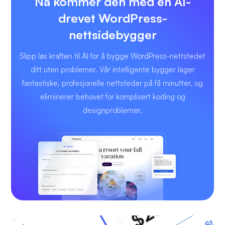
Nå kommer den med en AI-
drevet WordPress-
nettsidebygger
Slipp løs kraften til AI for å bygge WordPress-nettstedet
ditt uten problemer. Vår intelligente bygger lager
fantastiske, profesjonelle nettsteder på få minutter, og
eliminerer behovet for komplisert koding og
designproblemer.