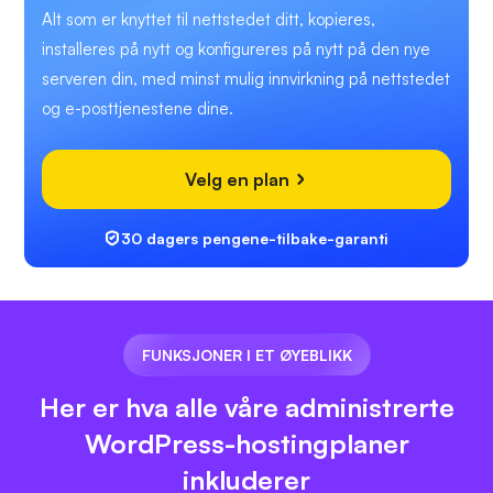
Alt som er knyttet til nettstedet ditt, kopieres,
installeres på nytt og konfigureres på nytt på den nye
serveren din, med minst mulig innvirkning på nettstedet
og e-posttjenestene dine.
Velg en plan
30 dagers pengene-tilbake-garanti
FUNKSJONER I ET ØYEBLIKK
Her er hva alle våre administrerte
WordPress-hostingplaner
inkluderer