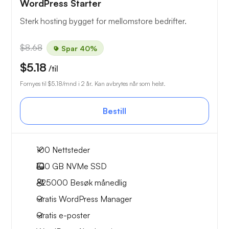
WordPress Starter
Sterk hosting bygget for mellomstore bedrifter.
$8.68
Spar 40%
$5.18
/til
Fornyes til
$5.18
/mnd i 2 år. Kan avbrytes når som helst.
Bestill
100 Nettsteder
100 GB
NVMe SSD
~25000
Besøk månedlig
Gratis WordPress Manager
Gratis e-poster