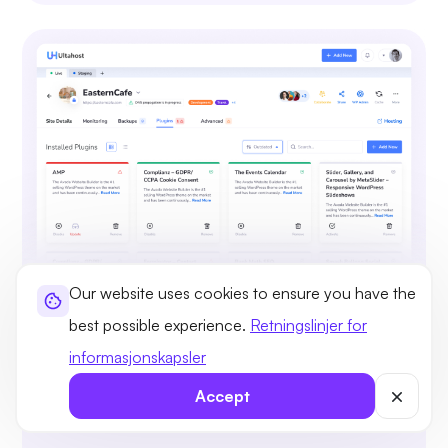
Our website uses cookies to ensure you have the
Bla gjennom, installer og
best possible experience.
Retningslinjer for
administrer plugins
informasjonskapsler
Installer og administrer WordPress-plugins, test
og distribuer dem enkelt uten å måtte forlate
Accept
klientområdet ditt.