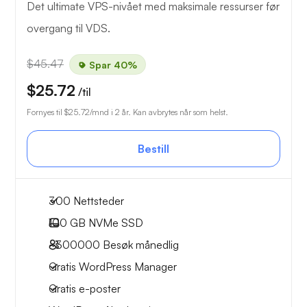
Det ultimate VPS-nivået med maksimale ressurser før
overgang til VDS.
$45.47
Spar 40%
$25.72
/til
Fornyes til
$25.72
/mnd i 2 år. Kan avbrytes når som helst.
Bestill
300 Nettsteder
100 GB
NVMe SSD
~300000
Besøk månedlig
Gratis WordPress Manager
Gratis e-poster