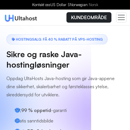
Velg en plan
Kontakt oss
US Dollar
$
Norwegian
Norsk
KUNDEOMRÅDE
HOSTINGSALG: FÅ 40 % RABATT PÅ VPS-HOSTING
Sikre og raske Java-
hostingløsninger
Oppdag UltaHosts Java-hosting som gir Java-appene
dine sikkerhet, skalerbarhet og førsteklasses ytelse,
skreddersydd for utviklere.
99,99 % oppetid
-garanti
Gratis sanntidsbilde