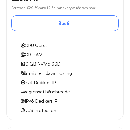
Fornyes til
$20.69
/mnd i 2 år. Kan avbrytes når som helst.
Bestill
4
CPU Cores
6 GB
RAM
100 GB
NVMe SSD
Administrert Java Hosting
1 IPv4
Dedikert IP
Ubegrenset
båndbredde
8 IPv6
Dedikert IP
DDoS Protection