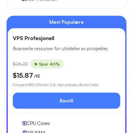
Mest Populære
VPS Profesjonell
Avanserte ressurser for utvidelse av prosjekter.
$26.22
Spar 40%
$15.87
/til
Fornyes til
$15.87
/mnd i 2 år. Kan avbrytes når som helst.
Bestill
3
CPU Cores
4 GB
RAM