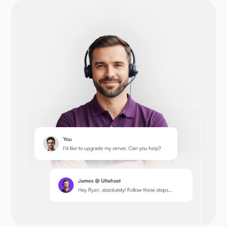
Drupal
Opencart
Prestashop