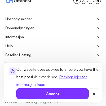
Hostingløsninger
Domeneløsninger
Informasjon
Help
Reseller Hosting
Mest Populære
Our website uses cookies to ensure you have the
Sammenlign
best possible experience.
Retningslinjer for
Veiledninger
informasjonskapsler
Accept
Om oss
Avbestillings- og refusjonspolicy
Vilkår og betingelser
Personvernerklæring
Lovlig
Side kart