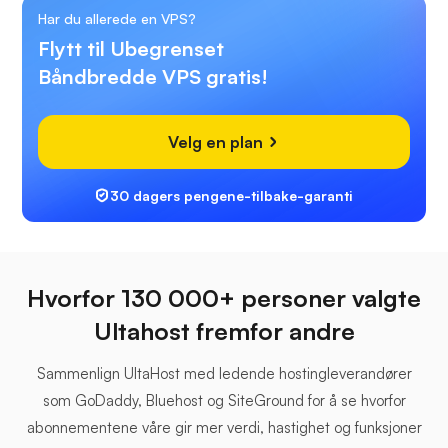
Har du allerede en VPS?
Flytt til Ubegrenset
Båndbredde VPS gratis!
Velg en plan
30 dagers pengene-tilbake-garanti
Hvorfor 130 000+ personer valgte
Ultahost fremfor andre
Sammenlign UltaHost med ledende hostingleverandører
som GoDaddy, Bluehost og SiteGround for å se hvorfor
abonnementene våre gir mer verdi, hastighet og funksjoner