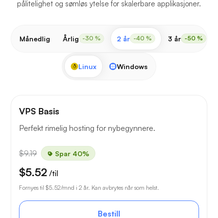
pålitelighet og sømløs ytelse for skalerbare applikasjoner.
Månedlig
Årlig
2 år
3 år
-30 %
-40 %
-50 %
Linux
Windows
VPS Basis
Perfekt rimelig hosting for nybegynnere.
$9.19
Spar 40%
$5.52
/til
Fornyes til
$5.52
/mnd i 2 år. Kan avbrytes når som helst.
Bestill