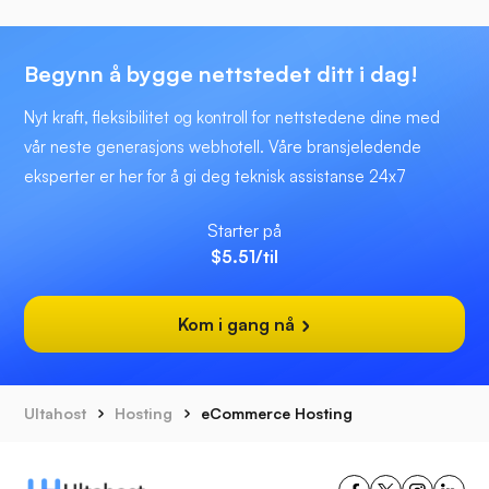
Begynn å bygge nettstedet ditt i dag!
Nyt kraft, fleksibilitet og kontroll for nettstedene dine med
vår neste generasjons webhotell. Våre bransjeledende
eksperter er her for å gi deg teknisk assistanse 24x7
Starter på
$5.51
/til
Kom i gang nå
Ultahost
Hosting
eCommerce Hosting