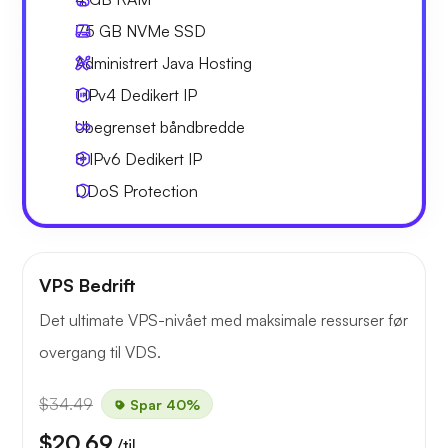
75 GB
NVMe SSD
Administrert Java Hosting
1 IPv4
Dedikert IP
Ubegrenset
båndbredde
8 IPv6
Dedikert IP
DDoS Protection
VPS Bedrift
Det ultimate VPS-nivået med maksimale ressurser før
overgang til VDS.
$34.49
Spar 40%
$20.69
/til