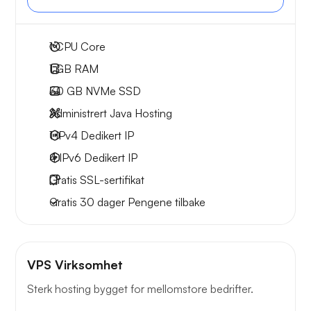
1
CPU Core
1 GB
RAM
30 GB
NVMe SSD
Administrert Java Hosting
1 IPv4
Dedikert IP
4 IPv6
Dedikert IP
Gratis
SSL-sertifikat
Gratis
30 dager
Pengene tilbake
VPS Virksomhet
Sterk hosting bygget for mellomstore bedrifter.