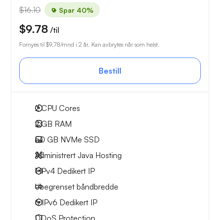
$16.10
Spar 40%
$9.78
/til
Fornyes til
$9.78
/mnd i 2 år. Kan avbrytes når som helst.
Bestill
2
CPU Cores
2 GB
RAM
50 GB
NVMe SSD
Administrert Java Hosting
1 IPv4
Dedikert IP
Ubegrenset
båndbredde
6 IPv6
Dedikert IP
DDoS Protection