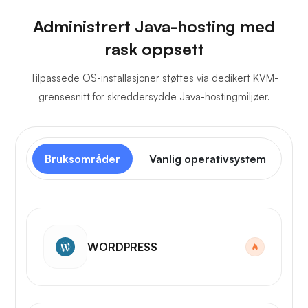
Administrert Java-hosting med
rask oppsett
Tilpassede OS-installasjoner støttes via dedikert KVM-
grensesnitt for skreddersydde Java-hostingmiljøer.
Bruksområder
Vanlig operativsystem
Ko
WORDPRESS