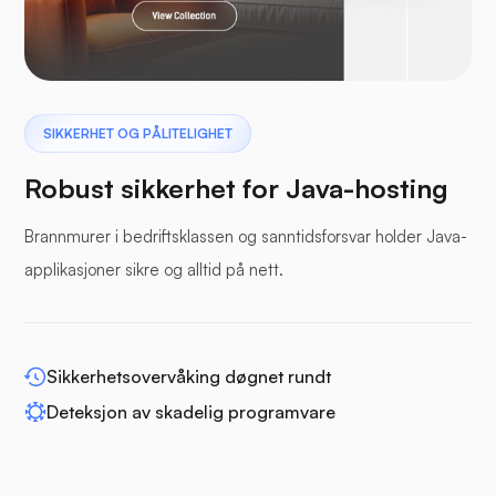
Pterodactyl
SIKKERHET OG PÅLITELIGHET
Robust sikkerhet for Java-hosting
Brannmurer i bedriftsklassen og sanntidsforsvar holder Java-
applikasjoner sikre og alltid på nett.
Bufferpanel
Sikkerhetsovervåking døgnet rundt
Deteksjon av skadelig programvare
WP-utvid