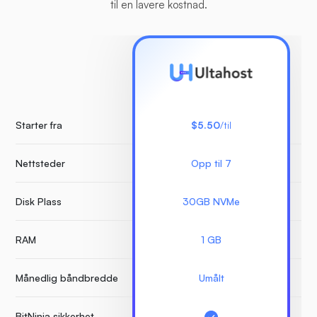
til en lavere kostnad.
Starter fra
$5.50
/til
Nettsteder
Opp til 7
Ube
Disk Plass
30GB NVMe
RAM
1 GB
Månedlig båndbredde
Umålt
BitNinja sikkerhet