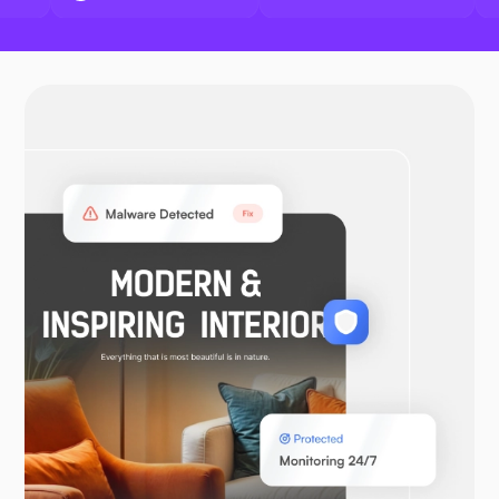
Dokker
ÅpenVPN
WooCommerce
Laravel