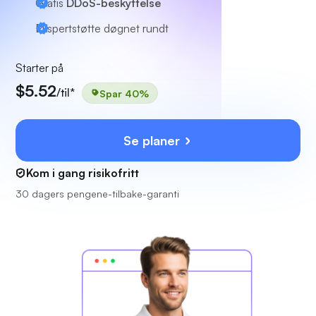
Gratis
DDoS-beskyttelse
Ekspertstøtte
døgnet rundt
Starter på
$5.52
/til*
Spar 40%
Se planer
Kom i gang risikofritt
30 dagers pengene-tilbake-garanti