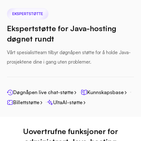
EKSPERTSTØTTE
Nextcloud
Ekspertstøtte for Java-hosting
døgnet rundt
Vårt spesialistteam tilbyr døgnåpen støtte for å holde Java-
Sjøfil
prosjektene dine i gang uten problemer.
Døgnåpen live chat-støtte
Kunnskapsbase
Billettstøtte
UltaAI-støtte
Fotoprisme
Uovertrufne funksjoner for