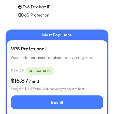
6 IPv6
Dedikert IP
DDoS Protection
Mest Populære
VPS Profesjonell
Avanserte ressurser for utvidelse av prosjekter.
$26.22
Spar 40%
$15.87
/mnd
Fornyes til
$15.87
/mnd i 2 år. Kan avbrytes når som helst.
Bestill