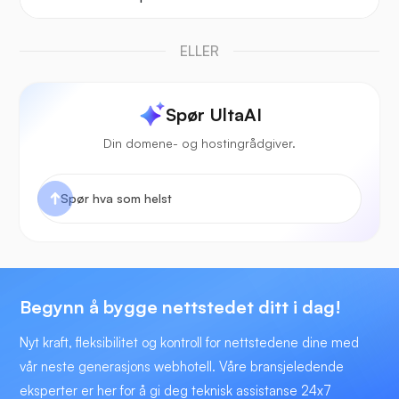
ELLER
Spør UltaAI
Din domene- og hostingrådgiver.
Begynn å bygge nettstedet ditt i dag!
Nyt kraft, fleksibilitet og kontroll for nettstedene dine med
vår neste generasjons webhotell. Våre bransjeledende
eksperter er her for å gi deg teknisk assistanse 24x7