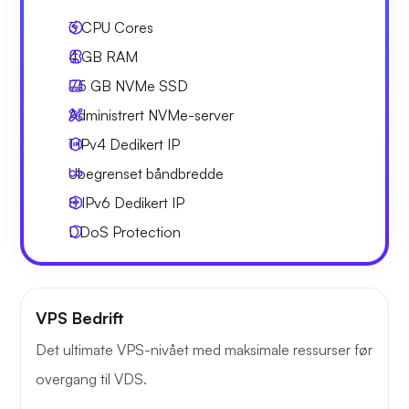
3
CPU Cores
4 GB
RAM
75 GB
NVMe SSD
Administrert NVMe-server
1 IPv4
Dedikert IP
Ubegrenset
båndbredde
8 IPv6
Dedikert IP
DDoS Protection
VPS Bedrift
Det ultimate VPS-nivået med maksimale ressurser før
overgang til VDS.