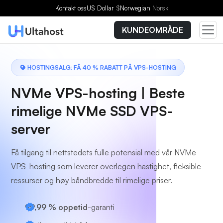
Velg en plan
Kontakt oss
US Dollar
$
Norwegian
Norsk
KUNDEOMRÅDE
HOSTINGSALG: FÅ 40 % RABATT PÅ VPS-HOSTING
NVMe VPS-hosting | Beste
rimelige NVMe SSD VPS-
server
Få tilgang til nettstedets fulle potensial med vår NVMe
VPS-hosting som leverer overlegen hastighet, fleksible
ressurser og høy båndbredde til rimelige priser.
99,99 % oppetid
-garanti