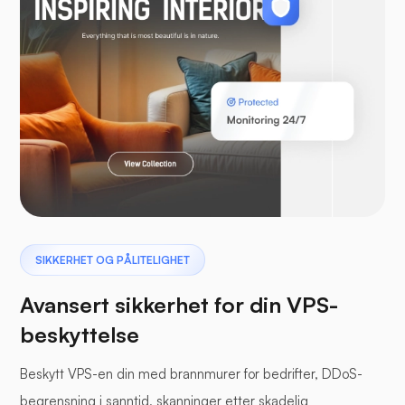
WooCommerce
Laravel
Pterodactyl
SIKKERHET OG PÅLITELIGHET
Avansert sikkerhet for din VPS-
beskyttelse
Beskytt VPS-en din med brannmurer for bedrifter, DDoS-
Bufferpanel
begrensning i sanntid, skanninger etter skadelig