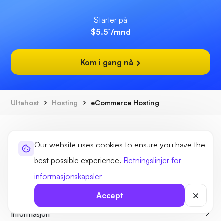
Starter på
$5.51
/mnd
Kom i gang nå
Ultahost
Hosting
eCommerce Hosting
Our website uses cookies to ensure you have the
best possible experience.
Retningslinjer for
informasjonskapsler
Hostingløsninger
Accept
Domeneløsninger
Informasjon