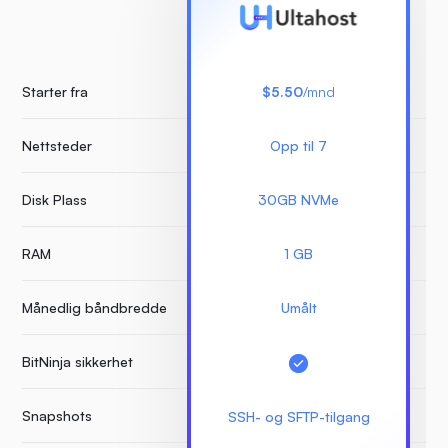
Starter fra
$5.50
/mnd
Nettsteder
Opp til 7
Ube
Disk Plass
30GB NVMe
RAM
1 GB
Månedlig båndbredde
Umålt
BitNinja sikkerhet
Snapshots
SSH- og SFTP-tilgang