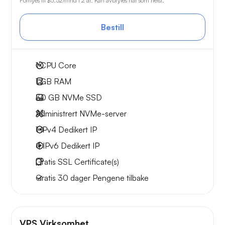
Fornyes til
$5.52
/mnd i 2 år. Kan avbrytes når som helst.
Bestill
1
CPU Core
1 GB
RAM
30 GB
NVMe SSD
Administrert NVMe-server
1 IPv4
Dedikert IP
4 IPv6
Dedikert IP
Gratis
SSL Certificate(s)
Gratis
30 dager
Pengene tilbake
VPS Virksomhet