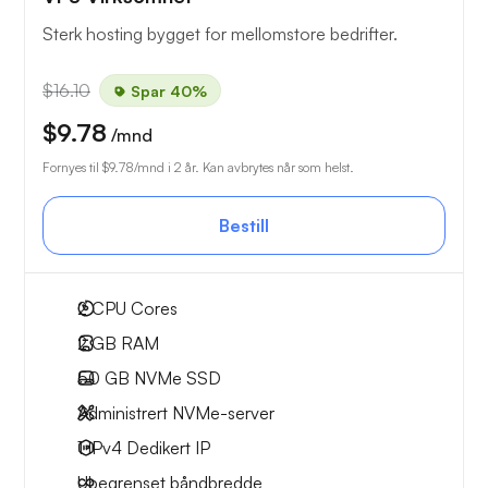
Sterk hosting bygget for mellomstore bedrifter.
$16.10
Spar 40%
$9.78
/mnd
Fornyes til
$9.78
/mnd i 2 år. Kan avbrytes når som helst.
Bestill
2
CPU Cores
2 GB
RAM
50 GB
NVMe SSD
Administrert NVMe-server
1 IPv4
Dedikert IP
Ubegrenset
båndbredde