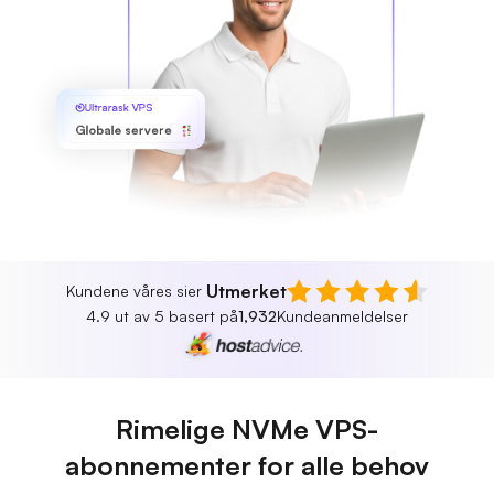
Ultrarask VPS
Globale servere
Utmerket
Kundene våres sier
4.9 ut av 5 basert på
1,932
Kundeanmeldelser
Rimelige NVMe VPS-
abonnementer for alle behov