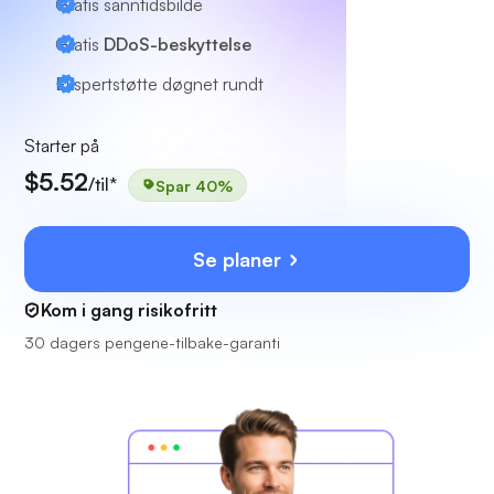
Gratis sanntidsbilde
Gratis
DDoS-beskyttelse
Ekspertstøtte
døgnet rundt
Starter på
$5.52
/til*
Spar 40%
Se planer
Kom i gang risikofritt
30 dagers pengene-tilbake-garanti