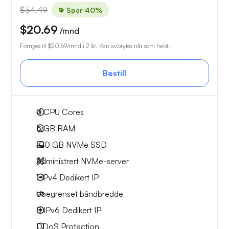
$34.49
Spar 40%
$20.69
/mnd
Fornyes til
$20.69
/mnd i 2 år. Kan avbrytes når som helst.
Bestill
4
CPU Cores
6 GB
RAM
100 GB
NVMe SSD
Administrert NVMe-server
1 IPv4
Dedikert IP
Ubegrenset
båndbredde
8 IPv6
Dedikert IP
DDoS Protection