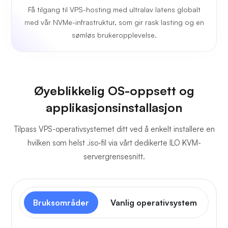
Få tilgang til VPS-hosting med ultralav latens globalt
med vår NVMe-infrastruktur, som gir rask lasting og en
sømløs brukeropplevelse.
Øyeblikkelig OS-oppsett og
applikasjonsinstallasjon
Tilpass VPS-operativsystemet ditt ved å enkelt installere en
hvilken som helst .iso-fil via vårt dedikerte ILO KVM-
servergrensesnitt.
Bruksområder
Vanlig operativsystem
Ko