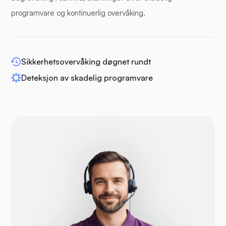
programvare og kontinuerlig overvåking.
WP-utvid
Sikkerhetsovervåking døgnet rundt
Deteksjon av skadelig programvare
Drupal
Opencart