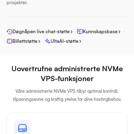
prosjekter.
Fotoprisme
Døgnåpen live chat-støtte
Kunnskapsbase
Billettstøtte
UltaAI-støtte
Jitsi
Uovertrufne administrerte NVMe
VPS-funksjoner
Våre administrerte NVMe VPS tilbyr optimal kontroll,
Plex
tilpasningsevne og kraftig ytelse for dine hostingbehov.