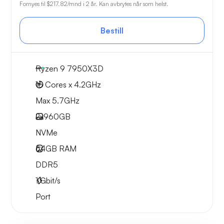
Fornyes til
$217.82
/mnd i 2 år. Kan avbrytes når som helst.
Bestill
Ryzen 9 7950X3D
16 Cores x 4.2GHz
Max 5.7GHz
2x
960GB
NVMe
64GB
RAM
DDR5
1
Gbit/s
Port