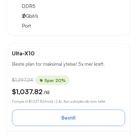
DDR5
2
Gbit/s
Port
Ulta-X10
Beste plan for maksimal ytelse! 5x mer kraft.
$1,297.24
Spar 20%
$1,037.82
/til
Fornyes til
$1,037.82
/mnd i 2 år. Kan avbrytes når som helst.
Bestill