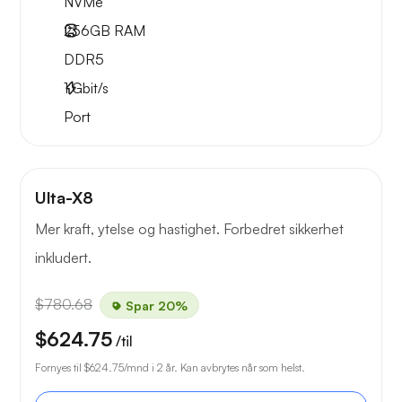
NVMe
256GB
RAM
DDR5
1
Gbit/s
Port
Ulta-X8
Mer kraft, ytelse og hastighet. Forbedret sikkerhet
inkludert.
$780.68
Spar 20%
$624.75
/til
Fornyes til
$624.75
/mnd i 2 år. Kan avbrytes når som helst.