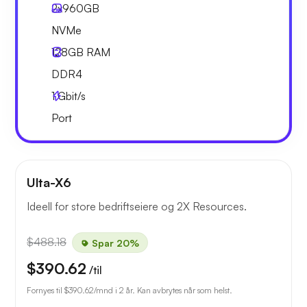
2x
960GB
NVMe
128GB
RAM
DDR4
1
Gbit/s
Port
Ulta-X6
Ideell for store bedriftseiere og 2X Resources.
$488.18
Spar 20%
$390.62
/til
Fornyes til
$390.62
/mnd i 2 år. Kan avbrytes når som helst.