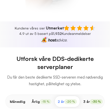
Utmerket
Kundene våres sier
4.9 ut av 5 basert på
1,932
Kundeanmeldelser
Utforsk våre DDS-dedikerte
serverplaner
Du får den beste dedikerte SSD-serveren med nødvendig
hastighet, pålitelighet og ytelse.
Månedlig
Årlig
2 år
3 år
-15 %
-20 %
-30 %