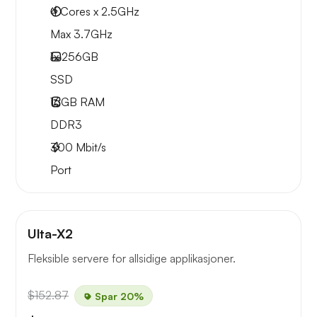
4 Cores x 2.5GHz
Max 3.7GHz
1x
256GB
SSD
16GB
RAM
DDR3
300
Mbit/s
Port
Ulta-X2
Fleksible servere for allsidige applikasjoner.
$152.87
Spar 20%