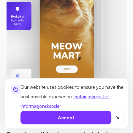
Beskyttet
Ingen trusler
funnet
Karls server
Our website uses cookies to ensure you have the
255.189.85.19
best possible experience.
Retningslinjer for
informasjonskapsler
Accept
SIKKER OG PÅLITELIG