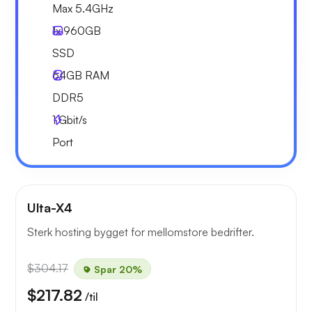
Max 5.4GHz
1x
960GB
SSD
64GB
RAM
DDR5
1
Gbit/s
Port
Ulta-X4
Sterk hosting bygget for mellomstore bedrifter.
$304.17
Spar 20%
$217.82
/til