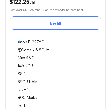
$122.25
/til
Fornyes til
$122.25
/mnd i 2 år. Kan avbrytes når som helst.
Bestill
Xeon E-2276G
6 Cores x 3.8GHz
Max 4.9GHz
1x
512GB
SSD
32GB
RAM
DDR4
300
Mbit/s
Port