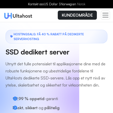
Velg en plan
Kontakt oss
US Dollar
$
Norwegian
Norsk
KUNDEOMRÅDE
HOSTINGSALG: FÅ 40 % RABATT PÅ DEDIKERTE
SERVERHOSTING
SSD dedikert server
Utnytt det fulle potensialet til applikasjonene dine med de
robuste funksjonene og ubestridelige fordelene til
UltaHosts dedikerte SSD-servere. Lås opp et nytt nivå av
ytelse, skalerbarhet og sikkerhet for virksomheten din.
99,99 % oppetid
-garanti
Raskt, sikkert
og
pålitelig