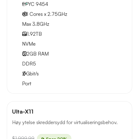
EPYC 9454
48 Cores x 2.75GHz
Max 3.8GHz
2x
1.92TB
NVMe
512GB
RAM
DDR5
2
Gbit/s
Port
Ulta-X11
Høy ytelse skreddersydd for virtualiseringsbehov.
$1,999.99
Spar 20%