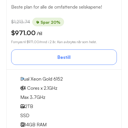
Beste plan for alle de omfattende selskapene!
$1,213.74
Spar 20%
$971.00
/til
Fornyes til
$971.00
/mnd i 2 år. Kan avbrytes når som helst.
Bestill
Dual Xeon Gold 6152
44 Cores x 2.1GHz
Max 3.7GHz
2x
2TB
SSD
384GB
RAM