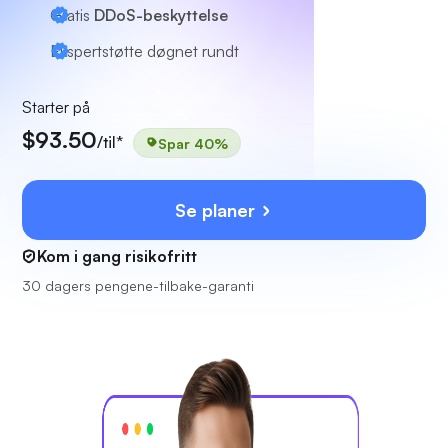
Gratis
DDoS-beskyttelse
Ekspertstøtte
døgnet rundt
Starter på
$93.50
/til*
Spar 40%
Se planer
Kom i gang risikofritt
30 dagers pengene-tilbake-garanti