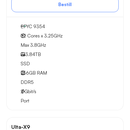
Bestill
EPYC 9354
32 Cores x 3.25GHz
Max 3.8GHz
2x
3.84TB
SSD
256GB
RAM
DDR5
2
Gbit/s
Port
Ulta-X9