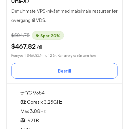
Ulta-X7
Det ultimate VPS-nivået med maksimale ressurser før
overgang til VDS.
$584.75
Spar 20%
$467.82
/til
Fornyes til
$467.82
/mnd i 2 år. Kan avbrytes når som helst.
Bestill
EPYC 9354
32 Cores x 3.25GHz
Max 3.8GHz
2x
1.92TB