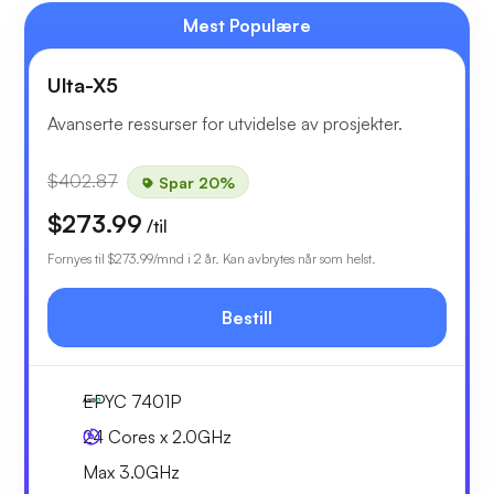
Mest Populære
Ulta-X5
Avanserte ressurser for utvidelse av prosjekter.
$402.87
Spar 20%
$273.99
/til
Fornyes til
$273.99
/mnd i 2 år. Kan avbrytes når som helst.
Bestill
EPYC 7401P
24 Cores x 2.0GHz
Max 3.0GHz