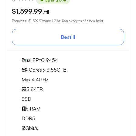
$1,599.99
/til
Fornyes til
$1,599.99
/mnd i 2 år. Kan avbrytes når som helst.
Bestill
Dual EPYC 9454
64 Cores x 3.55GHz
Max 4.4GHz
2x
3.84TB
SSD
1Tb
RAM
DDR5
2
Gbit/s