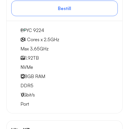
Bestill
EPYC 9224
24 Cores x 2.5GHz
Max 3.65GHz
2x
1.92TB
NVMe
128GB
RAM
DDR5
1
Gbit/s
Port