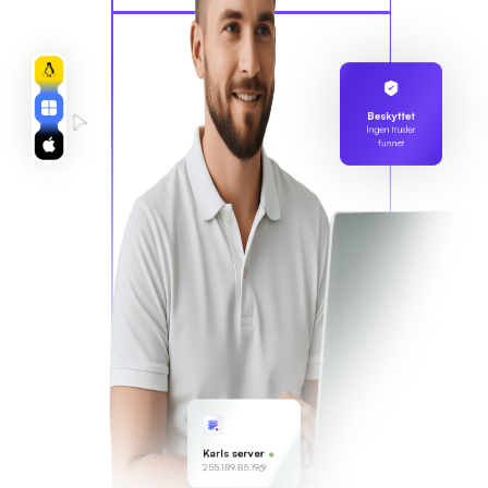
Beskyttet
Ingen trusler
funnet
Karls server
255.189.85.19