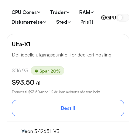
CPU Cores
Tråder
RAM
GPU
Diskstørrelse
Sted
Pris
Ulta-X1
Det ideelle utgangspunktet for dedikert hosting!
$116.93
Spar 20%
$93.50
/til
Fornyes til
$93.50
/mnd i 2 år. Kan avbrytes når som helst.
Bestill
Xeon 3-1265L V3