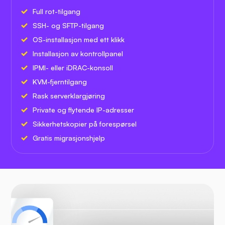
Full rot-tilgang
SSH- og SFTP-tilgang
OS-installasjon med ett klikk
Installasjon av kontrollpanel
IPMI- eller iDRAC-konsoll
KVM-fjerntilgang
Rask serverklargjøring
Private og flytende IP-adresser
Sikkerhetskopier på forespørsel
Gratis migrasjonshjelp