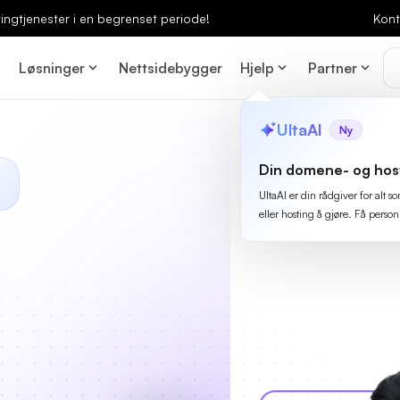
ingtjenester i en begrenset periode!
Kont
Løsninger
Nettsidebygger
Hjelp
Partner
UltaAI
Ny
Din domene- og hos
UltaAI er din rådgiver for alt
eller hosting å gjøre. Få person