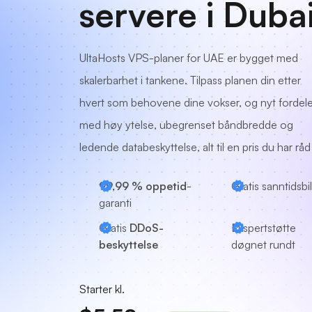
servere i Duba
UltaHosts VPS-planer for UAE er bygget med
skalerbarhet i tankene. Tilpass planen din etter
hvert som behovene dine vokser, og nyt fordel
med høy ytelse, ubegrenset båndbredde og
ledende databeskyttelse, alt til en pris du har råd t
99,99 % oppetid
-
Gratis sanntidsbi
garanti
Gratis
DDoS-
Ekspertstøtte
beskyttelse
døgnet rundt
Starter kl.