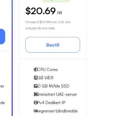
$20.69
/til
Fornyes til
$20.69
/mnd i 2 år. Kan
avbrytes når som helst.
Bestill
4
CPU Cores
6 GB
VÆR
ver
100 GB
NVMe SSD
Administrert UAE-server
dde
1 IPv4
Dedikert IP
Ubegrenset
båndbredde