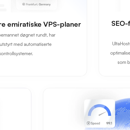
SEO-f
åre emiratiske VPS-planer
 bemannet døgnet rundt, har
UltaHost
r utstyrt med automatiserte
optimalise
kontrollsystemer.
som b