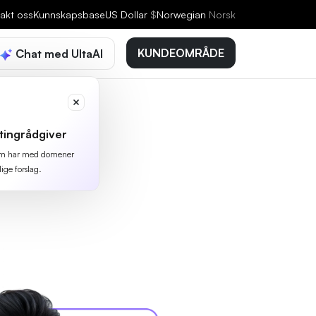
akt oss
Kunnskapsbase
US Dollar
$
Norwegian
Norsk
KUNDEOMRÅDE
Chat med UltaAI
tingrådgiver
 som har med domener
lige forslag.