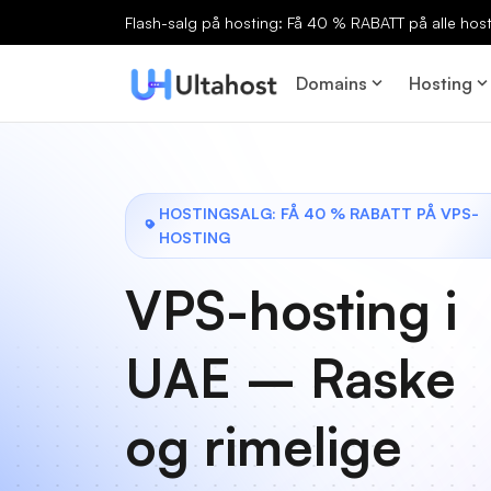
Flash-salg på hosting: Få 40 % RABATT på alle host
Domains
Hosting
HOSTINGSALG: FÅ 40 % RABATT PÅ VPS-
HOSTING
VPS-hosting i
UAE – Raske
og rimelige