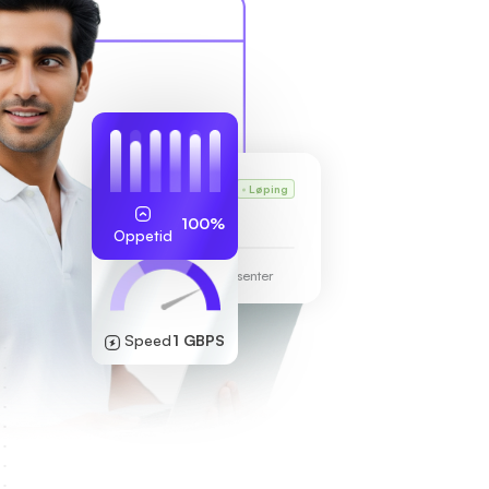
Karls VPS
Løping
255.189.85.19
100%
Oppetid
Frankfurt datasenter
Speed
1 GBPS