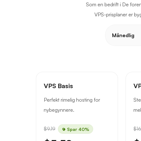
Som en bedrift i De forent
VPS-prisplaner er byg
Månedlig
VPS Basis
VP
Perfekt rimelig hosting for
Ste
nybegynnere.
mel
$9.19
$16
Spar 40%