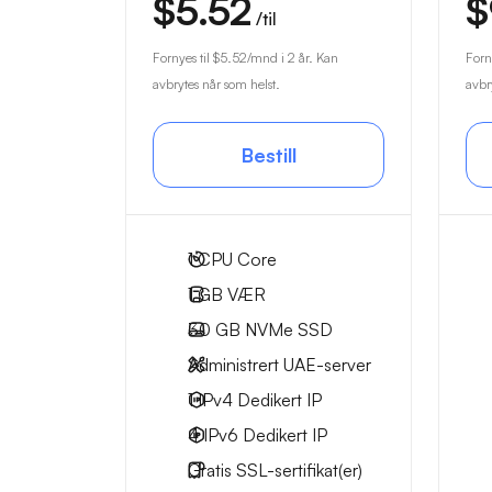
$5.52
$
/til
Fornyes til
$5.52
/mnd i 2 år. Kan
Forn
avbrytes når som helst.
avbr
Bestill
1
CPU Core
1 GB
VÆR
30 GB
NVMe SSD
Administrert UAE-server
1 IPv4
Dedikert IP
4 IPv6
Dedikert IP
Gratis
SSL-sertifikat(er)