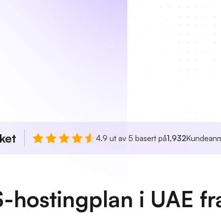
ket
4.9 ut av 5 basert på
1,932
Kundeanm
-hostingplan i UAE fr