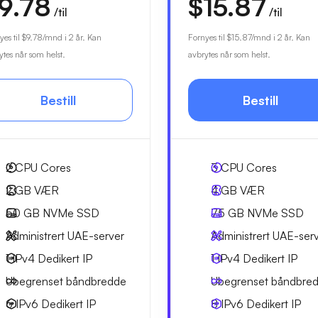
9.78
$15.87
/til
/til
yes til
$9.78
/mnd i 2 år. Kan
Fornyes til
$15.87
/mnd i 2 år. Kan
ytes når som helst.
avbrytes når som helst.
Bestill
Bestill
2
CPU Cores
3
CPU Cores
2 GB
VÆR
4 GB
VÆR
50 GB
NVMe SSD
75 GB
NVMe SSD
Administrert UAE-server
Administrert UAE-ser
1 IPv4
Dedikert IP
1 IPv4
Dedikert IP
Ubegrenset
båndbredde
Ubegrenset
båndbre
6 IPv6
Dedikert IP
8 IPv6
Dedikert IP