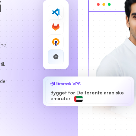
i
ene
il.
lde
Ultrarask VPS
Bygget for De forente arabiske
emirater