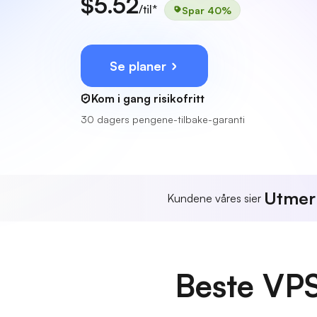
$5.52
/til*
Spar 40%
Se planer
Kom i gang risikofritt
30 dagers pengene-tilbake-garanti
Utmer
Kundene våres sier
Beste VPS