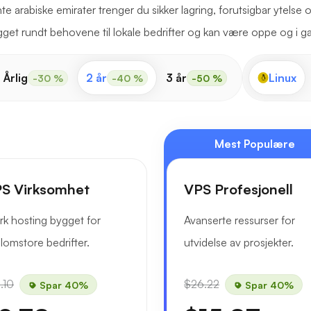
e arabiske emirater trenger du sikker lagring, forutsigbar ytelse o
get rundt behovene til lokale bedrifter og kan være oppe og i g
Årlig
2 år
3 år
Linux
-30 %
-40 %
-50 %
Mest Populære
S Virksomhet
VPS Profesjonell
rk hosting bygget for
Avanserte ressurser for
lomstore bedrifter.
utvidelse av prosjekter.
.10
$26.22
Spar 40%
Spar 40%