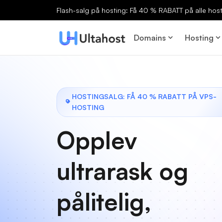
Flash-salg på hosting: Få 40 % RABATT på alle host
Domains
Hosting
HOSTINGSALG: FÅ 40 % RABATT PÅ VPS-
HOSTING
Opplev
ultrarask og
pålitelig,