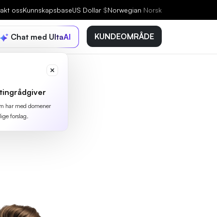
akt oss
Kunnskapsbase
US Dollar
$
Norwegian
Norsk
KUNDEOMRÅDE
Chat med UltaAI
tingrådgiver
 som har med domener
lige forslag.