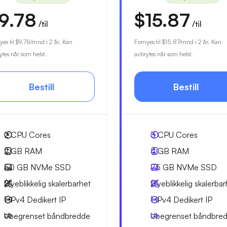
9.78
$15.87
/til
/til
yes til
$9.78
/mnd i 2 år. Kan
Fornyes til
$15.87
/mnd i 2 år. Kan
ytes når som helst.
avbrytes når som helst.
Bestill
Bestill
2
CPU Cores
3
CPU Cores
2 GB
RAM
4 GB
RAM
50 GB
NVMe SSD
75 GB
NVMe SSD
Øyeblikkelig skalerbarhet
Øyeblikkelig skalerbar
1 IPv4
Dedikert IP
1 IPv4
Dedikert IP
Ubegrenset
båndbredde
Ubegrenset
båndbre