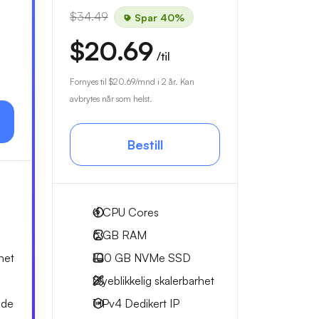
$34.49
Spar 40%
$20.69
/til
Fornyes til
$20.69
/mnd i 2 år. Kan
avbrytes når som helst.
Bestill
4
CPU Cores
6 GB
RAM
het
100 GB
NVMe SSD
Øyeblikkelig skalerbarhet
dde
1 IPv4
Dedikert IP