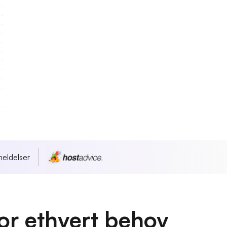
eldelser
for ethvert behov