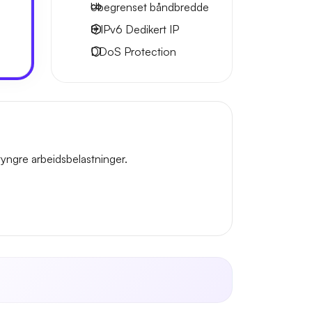
Ubegrenset
båndbredde
8 IPv6
Dedikert IP
DDoS Protection
yngre arbeidsbelastninger.