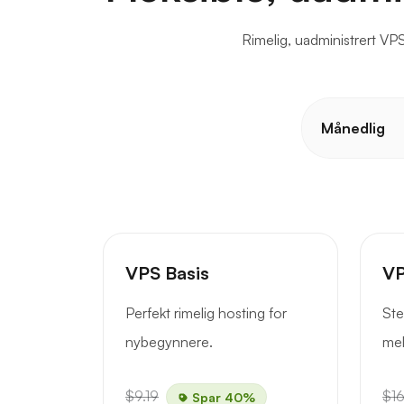
Rimelig, uadministrert VPS
Månedlig
VPS Basis
VP
Perfekt rimelig hosting for
Ste
nybegynnere.
mel
$9.19
$16
Spar 40%