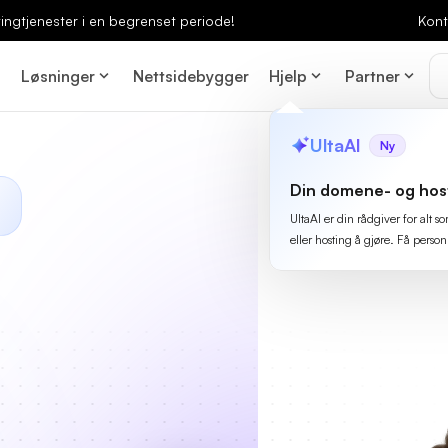
ingtjenester i en begrenset periode!
Kont
Løsninger
Nettsidebygger
Hjelp
Partner
UltaAI
Ny
Din domene- og hos
UltaAI er din rådgiver for alt
eller hosting å gjøre. Få person