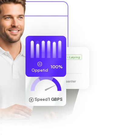
Karls VPS
Løping
255.189.85.19
100%
Oppetid
Frankfurt datasenter
Speed
1 GBPS