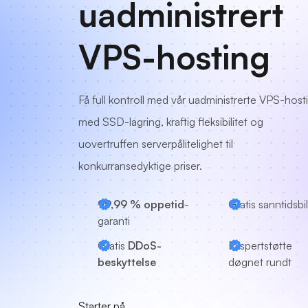
uadministrert
VPS-hosting
Få full kontroll med vår uadministrerte VPS-host
med SSD-lagring, kraftig fleksibilitet og
uovertruffen serverpålitelighet til
konkurransedyktige priser.
99,99 % oppetid
-
Gratis sanntidsbi
garanti
Gratis
DDoS-
Ekspertstøtte
beskyttelse
døgnet rundt
Starter på