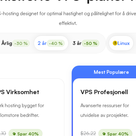
-hosting designet for optimal hastighet og pålitelighet for å dri
effektivt.
Årlig
2 år
3 år
Linux
-30 %
-40 %
-50 %
Mest Populære
S Virksomhet
VPS Profesjonell
rk hosting bygget for
Avanserte ressurser for
lomstore bedrifter.
utvidelse av prosjekter.
.10
$26.22
Spar 40%
Spar 40%