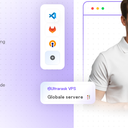
ing
lde
Ultrarask VPS
Globale servere