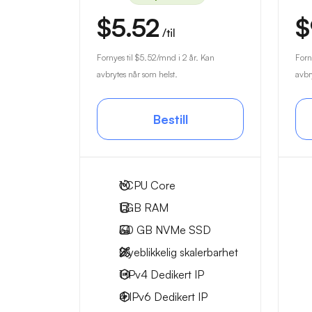
$5.52
$
/til
Fornyes til
$5.52
/mnd i 2 år. Kan
Forn
avbrytes når som helst.
avbr
Bestill
1
CPU Core
1 GB
RAM
30 GB
NVMe SSD
Øyeblikkelig skalerbarhet
1 IPv4
Dedikert IP
4 IPv6
Dedikert IP