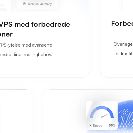
Forbe
rt VPS med forbedrede
oner
Overlegen
 VPS-ytelse med avanserte
bidrar t
å møte dine hostingbehov.