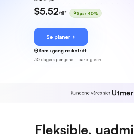
$5.52
/til*
Spar 40%
Se planer
Kom i gang risikofritt
30 dagers pengene-tilbake-garanti
Utmer
Kundene våres sier
Fleksible, uadmi