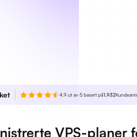
ket
4.9 ut av 5 basert på
1,932
Kundeanm
nistrerte VPS-planer 