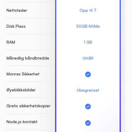
Nettsteder
Opp til 7
Ube
Disk Plass
30GB NVMe
RAM
1 GB
Månedlig båndbredde
Umålt
Monrax Sikkerhet
Øyeblikksbilder
Ubegrenset
Gratis sikkerhetskopier
Node.js-kontakt