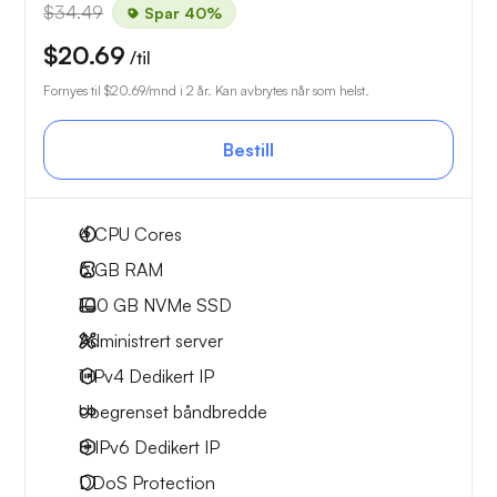
$34.49
Spar 40%
$20.69
/til
Fornyes til
$20.69
/mnd i 2 år. Kan avbrytes når som helst.
Bestill
4
CPU Cores
6 GB
RAM
100 GB
NVMe SSD
Administrert server
1 IPv4
Dedikert IP
Ubegrenset
båndbredde
8 IPv6
Dedikert IP
DDoS Protection