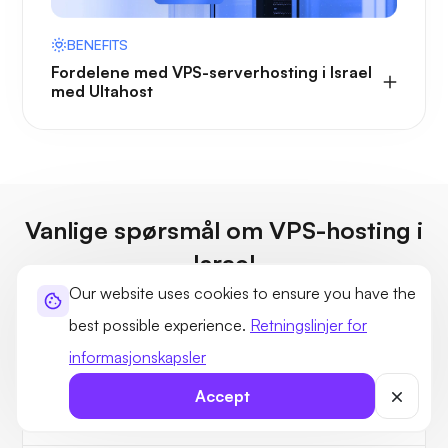
BENEFITS
Fordelene med VPS-serverhosting i Israel
med Ultahost
Vanlige spørsmål om VPS-hosting i
Israel
Our website uses cookies to ensure you have the
Finn svar på vanlige spørsmål eller kontakt UltaHost-støtten
best possible experience.
Retningslinjer for
for personlig assistanse når som helst.
informasjonskapsler
Accept
Hvordan sikrer UltaHost den beste VPS-en for
israelske bedrifter?