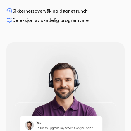
WP-utvid
Sikkerhetsovervåking døgnet rundt
Deteksjon av skadelig programvare
Drupal
Opencart
Prestashop