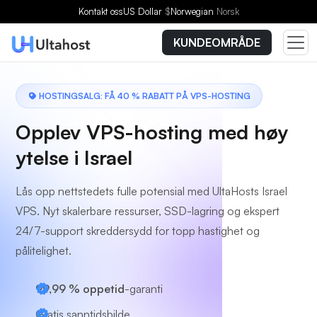
Velg en plan
Kontakt oss
US Dollar
$
Norwegian
Norsk
KUNDEOMRÅDE
HOSTINGSALG: FÅ 40 % RABATT PÅ VPS-HOSTING
Opplev VPS-hosting med høy
ytelse i Israel
Lås opp nettstedets fulle potensial med UltaHosts Israel
VPS. Nyt skalerbare ressurser, SSD-lagring og ekspert
24/7-support skreddersydd for topp hastighet og
pålitelighet.
99,99 % oppetid
-garanti
Gratis sanntidsbilde