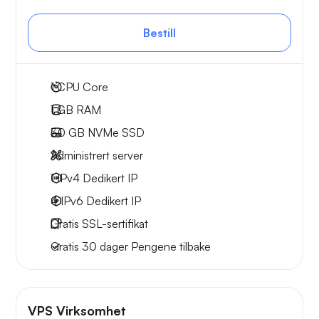
Bestill
1
CPU Core
1 GB
RAM
30 GB
NVMe SSD
Administrert server
1 IPv4
Dedikert IP
4 IPv6
Dedikert IP
Gratis
SSL-sertifikat
Gratis
30 dager
Pengene tilbake
VPS Virksomhet