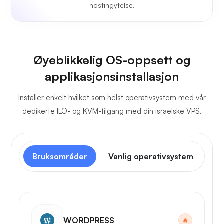
hostingytelse.
Øyeblikkelig OS-oppsett og
applikasjonsinstallasjon
Installer enkelt hvilket som helst operativsystem med vår
dedikerte ILO- og KVM-tilgang med din israelske VPS.
Bruksområder
Vanlig operativsystem
Ko
WORDPRESS