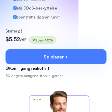
Gratis
DDoS-beskyttelse
Ekspertstøtte
døgnet rundt
Starter på
$5.52
/til*
Spar 40%
Se planer
Kom i gang risikofritt
30 dagers pengene-tilbake-garanti