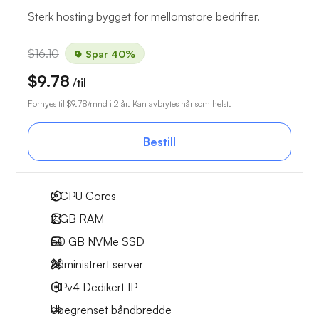
Sterk hosting bygget for mellomstore bedrifter.
$16.10
Spar 40%
$9.78
/til
Fornyes til
$9.78
/mnd i 2 år. Kan avbrytes når som helst.
Bestill
2
CPU Cores
2 GB
RAM
50 GB
NVMe SSD
Administrert server
1 IPv4
Dedikert IP
Ubegrenset
båndbredde