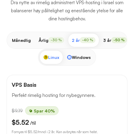
Dra nytte av rimelig administrert VPS-hosting i Israel som
balanserer høy pålitelighet og enestående ytelse for alle
dine hostingbehov.
Månedlig
Årlig
2 år
3 år
-30 %
-40 %
-50 %
Linux
Windows
VPS Basis
Perfekt rimelig hosting for nybegynnere.
$9.19
Spar 40%
$5.52
/til
Fornyes til
$5.52
/mnd i 2 år. Kan avbrytes når som helst.