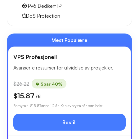
6 IPv6
Dedikert IP
DDoS Protection
Mest Populære
VPS Profesjonell
Avanserte ressurser for utvidelse av prosjekter.
$26.22
Spar 40%
$15.87
/til
Fornyes til
$15.87
/mnd i 2 år. Kan avbrytes når som helst.
Bestill