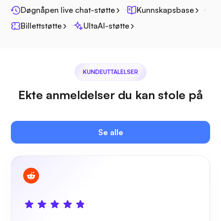
Døgnåpen live chat-støtte
Kunnskapsbase
Billettstøtte
UltaAI-støtte
Jitsi
KUNDEUTTALELSER
Ekte anmeldelser du kan stole på
Plex
Se alle
Owncast