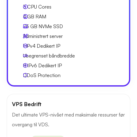
3
CPU Cores
4 GB
RAM
75 GB
NVMe SSD
Administrert server
1 IPv4
Dedikert IP
Ubegrenset
båndbredde
8 IPv6
Dedikert IP
DDoS Protection
VPS Bedrift
Det ultimate VPS-nivået med maksimale ressurser før
overgang til VDS.