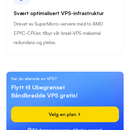
Svært optimalisert VPS-infrastruktur
Drevet av SuperMicro-servere med to AMD
EPYC-CPUer, tilbyr vår Israel-VPS maksimal
redundans og ytelse.
Har du allerede en VPS?
Flytt til Ubegrenset
Båndbredde VPS gratis!
Velg en plan
30 dagers pengene-tilbake-garanti