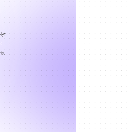
Nyt
r
is.