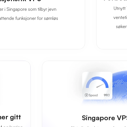
Utnytt
er i Singapore som tilbyr jevn
ventet
attende funksjoner for sømløs
søker
er gitt
Singapore VP