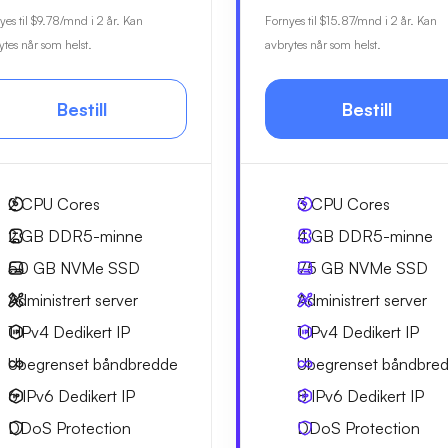
yes til
$9.78
/mnd i 2 år. Kan
Fornyes til
$15.87
/mnd i 2 år. Kan
ytes når som helst.
avbrytes når som helst.
Bestill
Bestill
2
CPU Cores
3
CPU Cores
2 GB
DDR5-minne
4 GB
DDR5-minne
50 GB
NVMe SSD
75 GB
NVMe SSD
Administrert server
Administrert server
1 IPv4
Dedikert IP
1 IPv4
Dedikert IP
Ubegrenset
båndbredde
Ubegrenset
båndbre
6 IPv6
Dedikert IP
8 IPv6
Dedikert IP
DDoS Protection
DDoS Protection