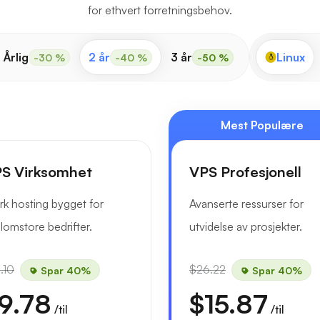
for ethvert forretningsbehov.
Årlig
2 år
3 år
Linux
-30 %
-40 %
-50 %
Mest Populære
S Virksomhet
VPS Profesjonell
rk hosting bygget for
Avanserte ressurser for
lomstore bedrifter.
utvidelse av prosjekter.
.10
$26.22
Spar 40%
Spar 40%
9.78
$15.87
/til
/til