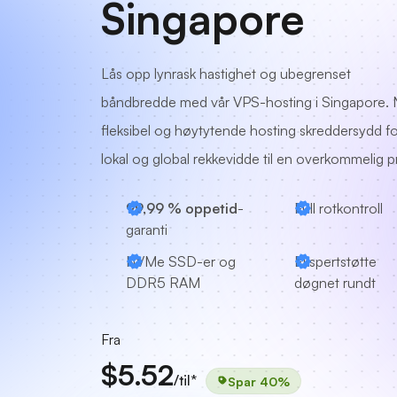
Singapore
Lås opp lynrask hastighet og ubegrenset
båndbredde med vår VPS-hosting i Singapore. 
fleksibel og høytytende hosting skreddersydd fo
lokal og global rekkevidde til en overkommelig pr
99,99 % oppetid
-
Full rotkontroll
garanti
NVMe SSD-er og
Ekspertstøtte
DDR5 RAM
døgnet rundt
Fra
$5.52
/til*
Spar 40%