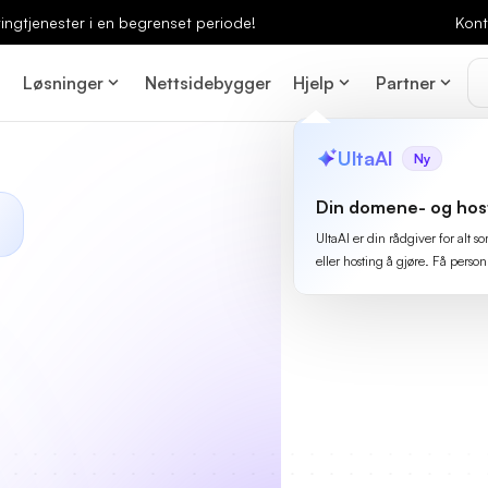
ingtjenester i en begrenset periode!
Kont
Løsninger
Nettsidebygger
Hjelp
Partner
UltaAI
Ny
Din domene- og hos
UltaAI er din rådgiver for alt
eller hosting å gjøre. Få person