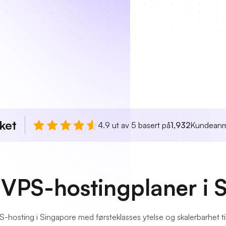
ket
4.9 ut av 5 basert på
1,932
Kundeanm
 VPS-hostingplaner i 
VPS-hosting i Singapore med førsteklasses ytelse og skalerbarhet ti