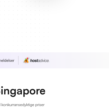
eldelser
Singapore
l konkurransedyktige priser