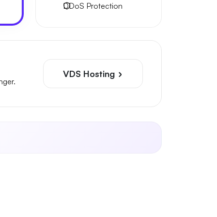
DDoS Protection
VDS Hosting
nger.