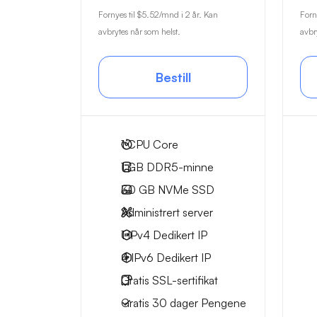
Fornyes til
$5.52
/mnd i 2 år. Kan
Forn
avbrytes når som helst.
avbr
Bestill
1
CPU Core
1 GB
DDR5-minne
30 GB
NVMe SSD
Administrert server
1 IPv4
Dedikert IP
4 IPv6
Dedikert IP
Gratis
SSL-sertifikat
Gratis
30 dager
Pengene