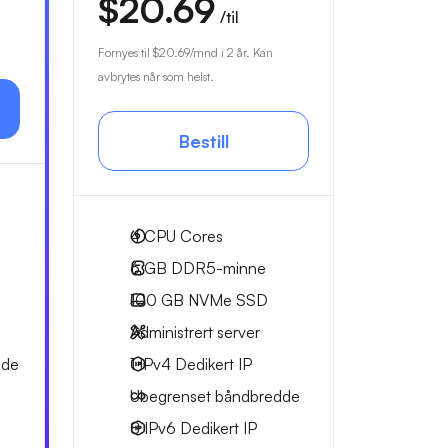
$20.69
/til
Fornyes til
$20.69
/mnd i 2 år. Kan
avbrytes når som helst.
Bestill
4
CPU Cores
6 GB
DDR5-minne
100 GB
NVMe SSD
Administrert server
dde
1 IPv4
Dedikert IP
Ubegrenset
båndbredde
8 IPv6
Dedikert IP