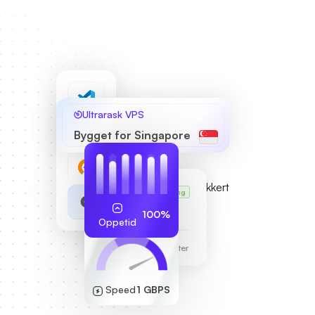
Ultrarask VPS
Bygget for Singapore
Karls VPS
Løping
255.189.85.19
100%
Oppetid
Frankfurt datasenter
Speed
1 GBPS