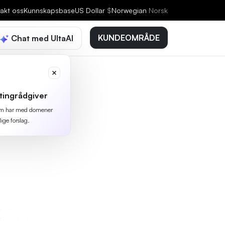
akt oss
Kunnskapsbase
US Dollar
$
Norwegian
Norsk
KUNDEOMRÅDE
Chat med UltaAI
tingrådgiver
 som har med domener
lige forslag.