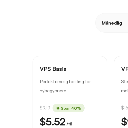
Månedlig
VPS Basis
VP
Perfekt rimelig hosting for
Ste
nybegynnere.
mel
$9.19
$16
Spar 40%
$5.52
$
/til