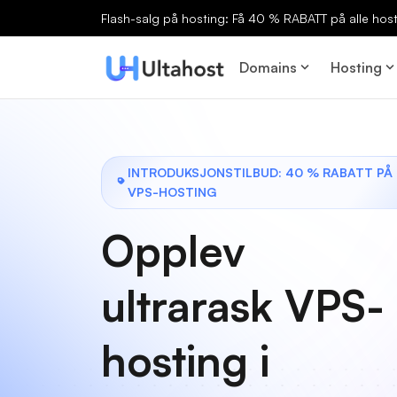
Flash-salg på hosting: Få 40 % RABATT på alle host
Domains
Hosting
INTRODUKSJONSTILBUD: 40 % RABATT PÅ
VPS-HOSTING
Opplev
ultrarask VPS-
hosting i