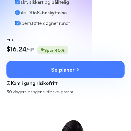
Raskt, sikkert
og
pålitelig
Gratis
DDoS-beskyttelse
Ekspertstøtte
døgnet rundt
Fra
$16.24
/til*
Spar 40%
Se planer
Kom i gang risikofritt
30 dagers pengene-tilbake-garanti