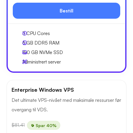
Bestill
3
CPU Cores
6 GB
DDR5 RAM
150 GB
NVMe SSD
Administrert server
Enterprise Windows VPS
Det ultimate VPS-nivået med maksimale ressurser før
overgang til VDS.
$81.41
Spar 40%