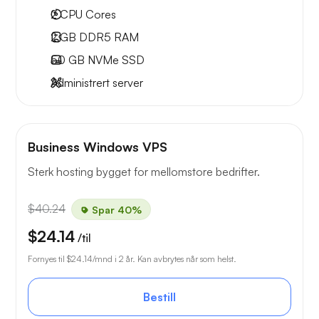
2
CPU Cores
2 GB
DDR5 RAM
50 GB
NVMe SSD
Administrert server
Business Windows VPS
Sterk hosting bygget for mellomstore bedrifter.
$40.24
Spar 40%
$24.14
/til
Fornyes til
$24.14
/mnd i 2 år. Kan avbrytes når som helst.
Bestill