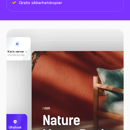
Gratis sikkerhetskopier
Karls server
255.189.85.19
Ultahost