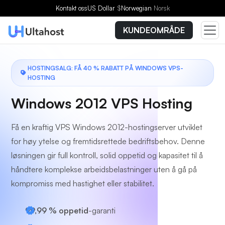
Velg en plan
Kontakt oss
US Dollar
$
Norwegian
Norsk
KUNDEOMRÅDE
HOSTINGSALG: FÅ 40 % RABATT PÅ WINDOWS VPS-
HOSTING
Windows 2012 VPS Hosting
Få en kraftig VPS Windows 2012-hostingserver utviklet
for høy ytelse og fremtidsrettede bedriftsbehov. Denne
løsningen gir full kontroll, solid oppetid og kapasitet til å
håndtere komplekse arbeidsbelastninger uten å gå på
kompromiss med hastighet eller stabilitet.
99,99 % oppetid
-garanti