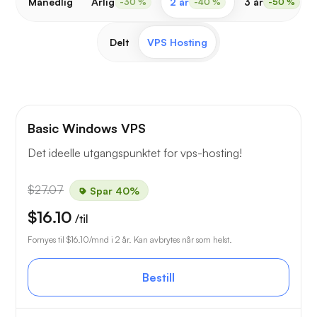
Månedlig
Årlig
2 år
3 år
-30 %
-40 %
-50 %
Delt
VPS Hosting
Basic Windows VPS
Det ideelle utgangspunktet for vps-hosting!
$27.07
Spar 40%
$16.10
/til
Fornyes til
$16.10
/mnd i 2 år. Kan avbrytes når som helst.
Bestill