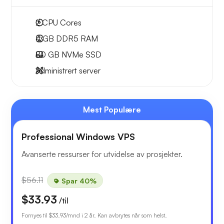
2
CPU Cores
4 GB
DDR5 RAM
80 GB
NVMe SSD
Administrert server
Mest Populære
Professional Windows VPS
Avanserte ressurser for utvidelse av prosjekter.
$56.11
Spar 40%
$33.93
/til
Fornyes til
$33.93
/mnd i 2 år. Kan avbrytes når som helst.