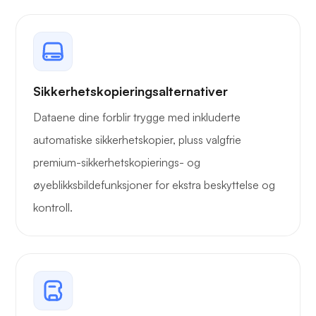
Full tilgang
Porthastighet
~150/350Mb
~350
Sikkerhetskopieringsalternativer
Dataene dine forblir trygge med inkluderte
Gratis SSL-
automatiske sikkerhetskopier, pluss valgfrie
sertifikater
premium-sikkerhetskopierings- og
øyeblikksbildefunksjoner for ekstra beskyttelse og
Garanterte
ressurser
kontroll.
MySQL-database
Ubegrenset
Ubeg
DNS-