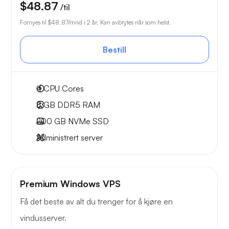
$48.87
/til
Fornyes til
$48.87
/mnd i 2 år. Kan avbrytes når som helst.
Bestill
4
CPU Cores
8 GB
DDR5 RAM
200 GB
NVMe SSD
Administrert server
Premium Windows VPS
Få det beste av alt du trenger for å kjøre en
vindusserver.