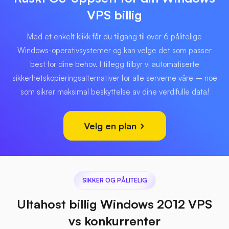
VPS billig
Med et enkelt klikk får du tilgang til over 6 pålitelige
Windows-operativsystemer og kan velge det som passer
best for dine behov. I tillegg tilbyr vi automatiserte
sikkerhetskopieringsalternativer for alle serverne våre – noe
som sikrer maksimal beskyttelse av dine verdifulle data!
Velg en plan
SIKKER OG PÅLITELIG
Ultahost billig Windows 2012 VPS
vs konkurrenter