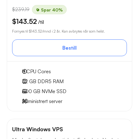
$239.19
Spar 40%
$143.52
/til
Fornyes til
$143.52
/mnd i 2 år. Kan avbrytes når som helst.
Bestill
8
CPU Cores
32 GB
DDR5 RAM
400 GB
NVMe SSD
Administrert server
Ultra Windows VPS