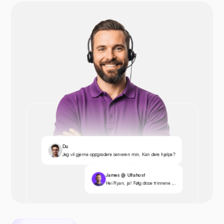
Du
Jeg vil gjerne oppgradere serveren min. Kan dere hjelpe?
James @ Ultahost
Hei Ryan, ja! Følg disse trinnene ...