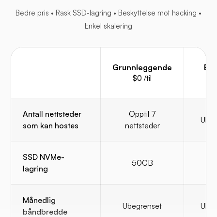
Bedre pris • Rask SSD-lagring • Beskyttelse mot hacking •
Enkel skalering
Grunnleggende
Bus
$0
/til
$
Antall nettsteder
Opptil 7
Ubeg
som kan hostes
nettsteder
SSD NVMe-
50GB
8
lagring
Månedlig
Ubegrenset
Ubeg
båndbredde