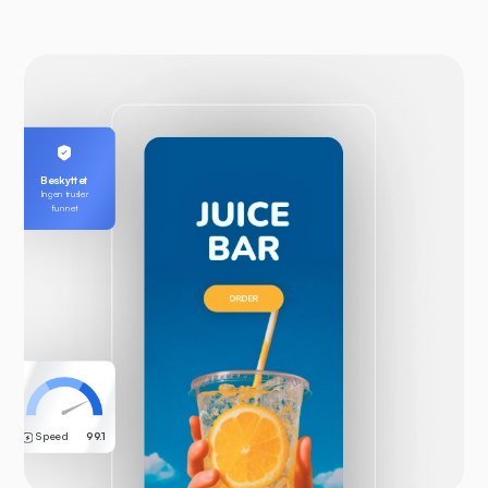
Beskyttet
Ingen trusler
funnet
Speed
99.1