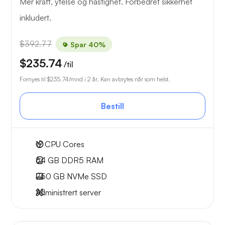
Mer kraft, ytelse og hastighet. Forbedret sikkerhet
inkludert.
$392.77
Spar 40%
$235.74
/til
Fornyes til
$235.74
/mnd i 2 år. Kan avbrytes når som helst.
Bestill
12
CPU Cores
64 GB
DDR5 RAM
750 GB
NVMe SSD
Administrert server