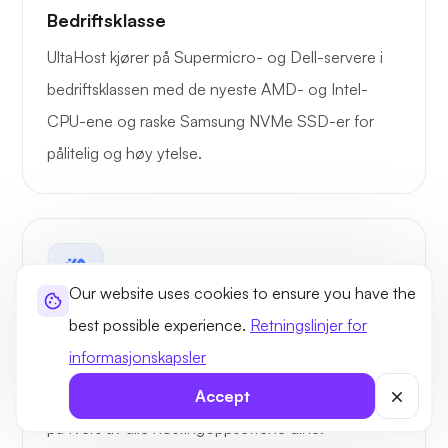
administrasjon
Bedriftsklasse
UltaHost kjører på Supermicro- og Dell-servere i
FTP / FTPS
bedriftsklassen med de nyeste AMD- og Intel-
CPU-ene og raske Samsung NVMe SSD-er for
Microsoft Web
pålitelig og høy ytelse.
Deploy
Server Side
Includes (SSI)
Our website uses cookies to ensure you have the
ASP.NET AJAX
best possible experience.
Retningslinjer for
Støtte for Windows-apper
informasjonskapsler
Kjør .NET, ASP.NET og andre Windows-
Silverlight 4- og
Accept
applikasjoner med jevn ytelse og enkel distribusjon
5-hosting
på tvers av alle hostingoppsettene dine.