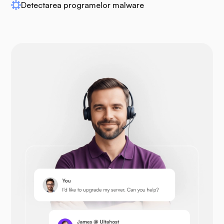
Detectarea programelor malware
Drupal
Opencart
Prestashop
Nextcloud