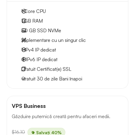
1
Core CPU
1 GB
RAM
30 GB
SSD NVMe
Implementare cu un singur clic
1 IPv4
IP dedicat
4 IPv6
IP dedicat
Gratuit
Certificat(e) SSL
Gratuit
30 de zile
Bani înapoi
VPS Business
Găzduire puternică creată pentru afaceri medii.
$16.10
Salvați 40%