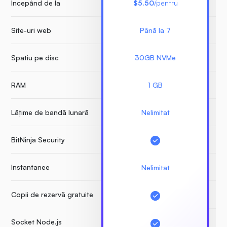
Începând de la
$5.50
/pentru
Site-uri web
Până la 7
Nu
Spatiu pe disc
30GB NVMe
RAM
1 GB
Lățime de bandă lunară
Nelimitat
BitNinja Security
Instantanee
Nelimitat
Copii de rezervă gratuite
Socket Node.js