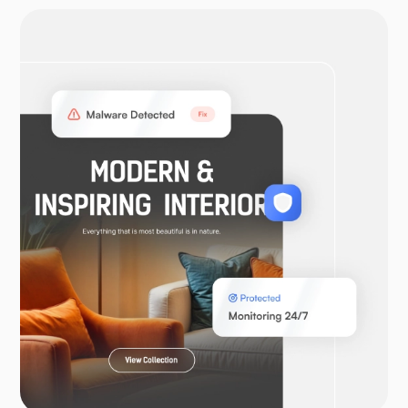
OpenVPN
WooCommerce
Laravel