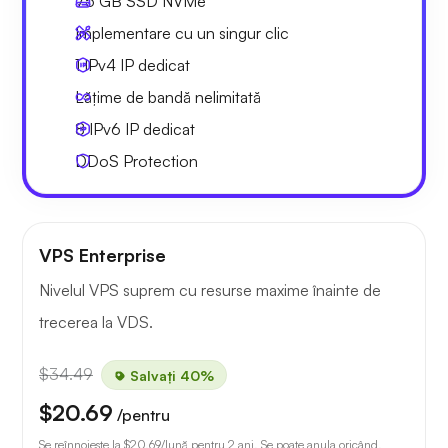
75 GB
SSD NVMe
Implementare cu un singur clic
1 IPv4
IP dedicat
Lățime de bandă nelimitată
8 IPv6
IP dedicat
DDoS Protection
VPS Enterprise
Nivelul VPS suprem cu resurse maxime înainte de
trecerea la VDS.
$34.49
Salvați 40%
$20.69
/pentru
Se reînnoiește la
$20.69
/lună pentru 2 ani. Se poate anula oricând.