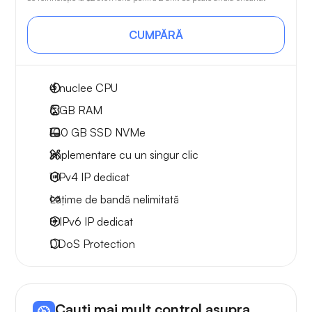
CUMPĂRĂ
4
nuclee CPU
6 GB
RAM
100 GB
SSD NVMe
Implementare cu un singur clic
1 IPv4
IP dedicat
Lățime de bandă nelimitată
8 IPv6
IP dedicat
DDoS Protection
Cauți mai mult control asupra