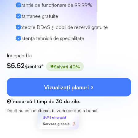
Garanție de funcționare de 99,99%
Instantanee gratuite
Protecție DDoS și copii de rezervă gratuite
Asistență tehnică de specialitate
Incepand la
$5.52
/pentru*
Salvați 40%
Vizualizați planuri
Încearcă-l timp de 30 de zile.
Dacă nu ești mulțumit, îți vom rambursa banii!
VPS ultrarapid
Servere globale