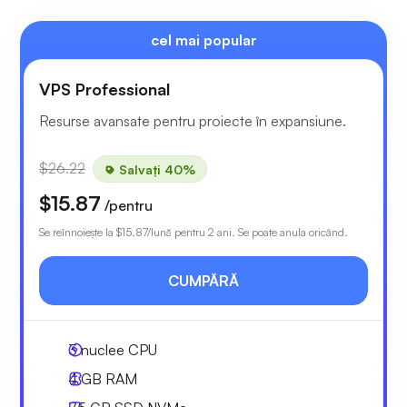
cel mai popular
VPS Professional
Resurse avansate pentru proiecte în expansiune.
$26.22
Salvați 40%
$15.87
/pentru
Se reînnoiește la
$15.87
/lună pentru 2 ani. Se poate anula oricând.
CUMPĂRĂ
3
nuclee CPU
4 GB
RAM