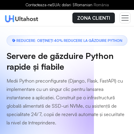
Alegeți un plan
Contacteaza-ne
SUA: dolari
$
Romanian
România
ZONA CLIENTI
REDUCERE: OBȚINEȚI 40% REDUCERE LA GĂZDUIRE PYTHON
Servere de găzduire Python
rapide și fiabile
Medii Python preconfigurate (Django, Flask, FastAPI) cu
implementare cu un singur clic pentru lansarea
instantanee a aplicației. Construit pe o infrastructură
globală alimentată de SSD-uri NVMe, cu asistență de
specialitate 24/7, copii de rezervă automate și securitate
la nivel de întreprindere.