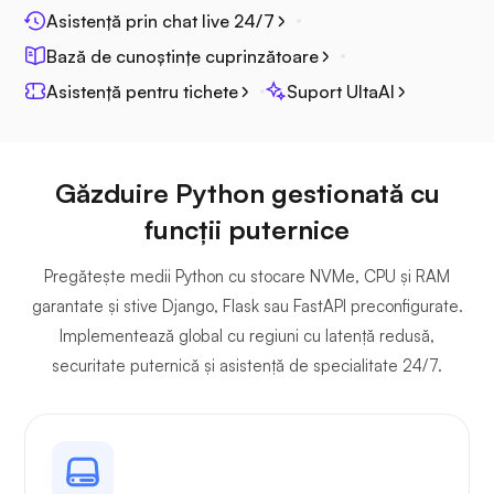
Asistență prin chat live 24/7
Bază de cunoștințe cuprinzătoare
Asistență pentru tichete
Suport UltaAI
Plex
Găzduire Python gestionată cu
funcții puternice
Owncast
Pregătește medii Python cu stocare NVMe, CPU și RAM
garantate și stive Django, Flask sau FastAPI preconfigurate.
Implementează global cu regiuni cu latență redusă,
securitate puternică și asistență de specialitate 24/7.
Gardă de sârmă