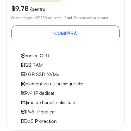
$9.78
/pentru
Se reînnoiește la
$9.78
/lună pentru 2 ani. Se poate anula oricând.
CUMPĂRĂ
2
nuclee CPU
2 GB
RAM
50 GB
SSD NVMe
Implementare cu un singur clic
1 IPv4
IP dedicat
Lățime de bandă nelimitată
6 IPv6
IP dedicat
DDoS Protection