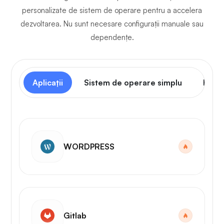
personalizate de sistem de operare pentru a accelera
dezvoltarea. Nu sunt necesare configurații manuale sau
dependențe.
Aplicații
Sistem de operare simplu
Panou
WORDPRESS
Gitlab