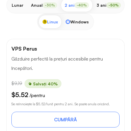
Lunar
Anual
2 ani
3 ani
-30%
-40%
-50%
Linux
Windows
VPS Perus
Găzduire perfectă la prețuri accesibile pentru
începători.
$9.19
Salvați 40%
$5.52
/pentru
Se reînnoiește la
$5.52
/lună pentru 2 ani. Se poate anula oricând.
CUMPĂRĂ