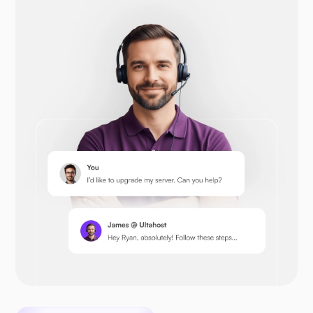
Опенкарт
Prestashop
Nextcloud
Сифайл