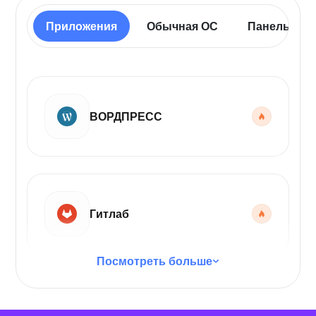
Приложения
Обычная ОС
Панель упр
ВОРДПРЕСС
Гитлаб
Посмотреть больше
Код VS