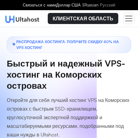
Выберите тарифный план
Связаться с нами
Доллар США
$
Russian
Русский
КЛИЕНТСКАЯ ОБЛАСТЬ
РАСПРОДАЖА ХОСТИНГА: ПОЛУЧИТЕ СКИДКУ 40% НА
VPS ХОСТИНГ
Быстрый и надежный VPS-
хостинг на Коморских
островах
Откройте для себя лучший хостинг VPS на Коморских
островах с быстрым SSD-хранилищем,
круглосуточной экспертной поддержкой и
масштабируемыми ресурсами, подобранными под
ваши нужды в Ultahost.