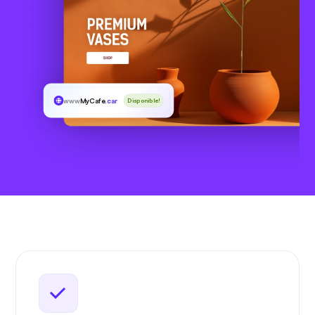
www
MyCafe
.car
Disponible!