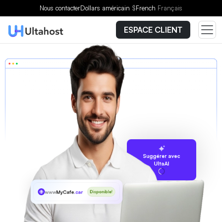
Nous contacter
Dollars américain
$
French
Français
ESPACE CLIENT
Suggérer avec
UltaAI
www
MyCafe
.car
Disponible!