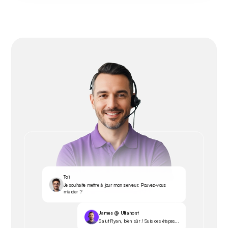
Toi
Je souhaite mettre à jour mon serveur. Pouvez-vous
m'aider ?
James @ Ultahost
Salut Ryan, bien sûr ! Suis ces étapes...